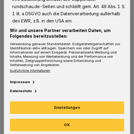
rundschau.de-Seiten und schließt gem. Art. 49 Abs. 1 S.
1 lit. a DSGVO auch die Datenverarbeitung außerhalb
des EWR, z.B. in den USA ein.
Wir und unsere Partner verarbeiten Daten, um
Folgendes bereitzustellen:
Verwendung genauer Standortdaten. Endgeräteeigenschaften zur
Identifikation aktiv abfragen. Speichern von oder Zugriff auf
Informationen auf einem Endgerät. Personalisierte Werbung und
Inhalte, Messung von Werbeleistung und der Performance von
Inhalten, Zielgruppenforschung sowie Entwicklung und
Verbesserung von Angeboten.
Symbolbild.
Ausführliche Informationen
Foto: WSW
Impressum
Datenschutz
Einstellungen
Zehn Bauwerksprüfer waren mit einem
Spezialfahrzeug auf Schienen unterwegs, um
OK
die Brücken von unten zu begutachten. Diese