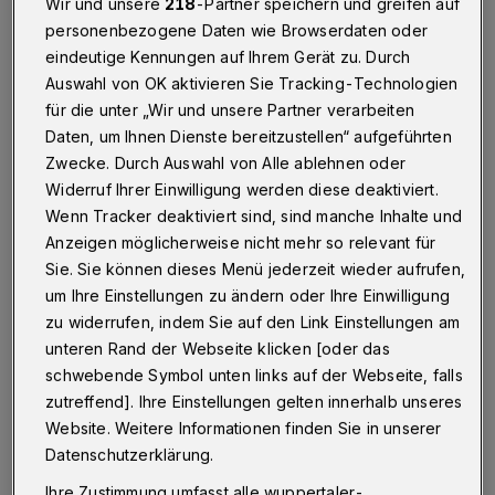
Ergebnisse in halbem Jahr
Wir und unsere
218
-Partner speichern und greifen auf
personenbezogene Daten wie Browserdaten oder
eindeutige Kennungen auf Ihrem Gerät zu. Durch
Wuppertal
·
Die Stadt hat die Sperrung der
Bahnstrecke in Wuppertal am vergangenen
Auswahl von OK aktivieren Sie Tracking-Technologien
Wochenende genutzt, um 15 von insgesamt 26
für die unter „Wir und unsere Partner verarbeiten
Brücken über die DB-Gleise auf der Hauptstrecke
Daten, um Ihnen Dienste bereitzustellen“ aufgeführten
zwischen Oberbarmen und Vohwinkel turnusmäßig zu
Zwecke. Durch Auswahl von Alle ablehnen oder
überprüfen.
Widerruf Ihrer Einwilligung werden diese deaktiviert.
Wenn Tracker deaktiviert sind, sind manche Inhalte und
Anzeigen möglicherweise nicht mehr so relevant für
04.02.2020 , 21:28 Uhr
Eine Minute Lesezeit
Sie. Sie können dieses Menü jederzeit wieder aufrufen,
um Ihre Einstellungen zu ändern oder Ihre Einwilligung
zu widerrufen, indem Sie auf den Link Einstellungen am
unteren Rand der Webseite klicken [oder das
schwebende Symbol unten links auf der Webseite, falls
zutreffend]. Ihre Einstellungen gelten innerhalb unseres
Website. Weitere Informationen finden Sie in unserer
Datenschutzerklärung.
Ihre Zustimmung umfasst alle wuppertaler-