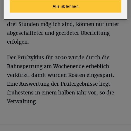
Prüfungen, die sonst nur nachts in den
Alle ablehnen
natürlichen Zugpausen gleisweise in zwei bis
drei Stunden möglich sind, können nur unter
abgeschalteter und geerdeter Oberleitung
erfolgen.
Der Prüfzyklus für 2020 wurde durch die
Bahnsperrung am Wochenende erheblich
verkürzt, damit wurden Kosten eingespart.
Eine Auswertung der Prüfergebnisse liegt
frühestens in einem halben Jahr vor, so die
Verwaltung.