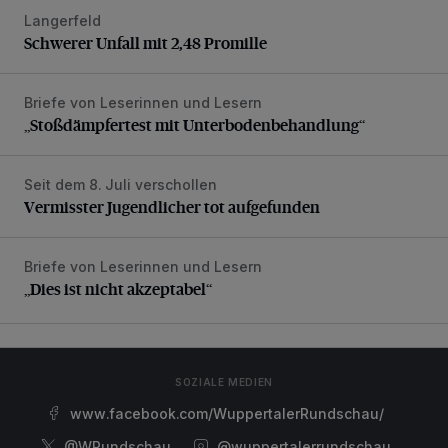
Langerfeld
Schwerer Unfall mit 2,48 Promille
Schwerer Unfall mit 2,48 Promille
Briefe von Leserinnen und Lesern
„Stoßdämpfertest mit Unterbodenbehandlung“
„Stoßdämpfertest mit Unterbodenbehandlung“
Seit dem 8. Juli verschollen
Vermisster Jugendlicher tot aufgefunden
Vermisster Jugendlicher tot aufgefunden
Briefe von Leserinnen und Lesern
„Dies ist nicht akzeptabel“
„Dies ist nicht akzeptabel“
SOZIALE MEDIEN
www.facebook.com/WuppertalerRundschau/
@WRundschau
@wuppertalerrundschau