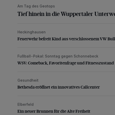
Am Tag des Geotops
Tief hinein in die Wuppertaler Unterwe
Heckinghausen
Feuerwehr befreit Kind aus verschlossenem VW Bulli
Feuerwehr befreit Kind aus verschlossenem VW Bull
Fußball-Pokal: Sonntag gegen Schonnebeck
WSV: Comeback, Favoritenfrage und Fitnesszustan
WSV: Comeback, Favoritenfrage und Fitnesszustand
Gesundheit
Bethesda eröffnet ein innovatives Callcenter
Bethesda eröffnet ein innovatives Callcenter
Elberfeld
Ein neuer Brunnen für die Alte Freiheit
Ein neuer Brunnen für die Alte Freiheit