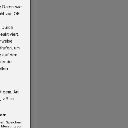
e Daten wie
ahl von OK
r
. Durch
aktiviert.
erweise
frufen, um
e auf den
ebende
elten
 gem. Art.
z.B. in
en:
gen. Speichern
e, Messung von