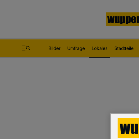
Bilder
Umfrage
Lokales
Stadtteile