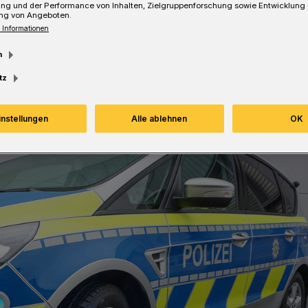
ung und der Performance von Inhalten, Zielgruppenforschung sowie Entwicklung
ng von Angeboten.
esezeit
 Informationen
m
tz
instellungen
Alle ablehnen
OK