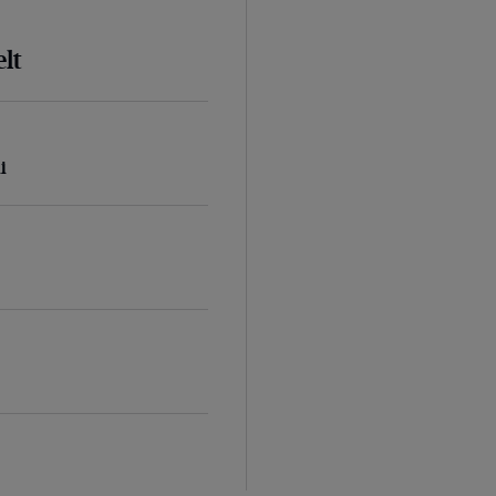
lt
i
d