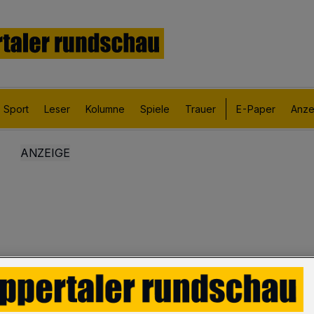
Sport
Leser
Kolumne
Spiele
Trauer
E-Paper
Anze