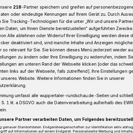
unsere
218
-Partner speichern und greifen auf personenbezogen
aten oder eindeutige Kennungen auf Ihrem Gerät zu. Durch Ausw
n Sie Tracking-Technologien für die unter „Wir und unsere Partne
zieller Autoknacker verhaftet
en Daten, um Ihnen Dienste bereitzustellen“ aufgeführten Zwecke
on Alle ablehnen oder Widerruf Ihrer Einwilligung werden diese de
cker deaktiviert sind, sind manche Inhalte und Anzeigen möglich
r so relevant für Sie. Sie können dieses Menü jederzeit wieder au
 Autoknacker
tellungen zu ändern oder Ihre Einwilligung zu widerrufen, indem Si
stellungen am unteren Rand der Webseite klicken [oder das schw
ten links auf der Webseite, falls zutreffend]. Ihre Einstellungen g
 unseres Website. Weitere Informationen finden Sie in unserer
utzerklärung.
immung umfasst alle wuppertaler-rundschau.de-Seiten und schließt
ielen am Freitagabend (15. März 2019)
 S. 1 lit. a DSGVO auch die Datenverarbeitung außerhalb des EWR, 
Deweerthstraße auf, die versuchten, an
ein.
u öffnen.
unsere Partner verarbeiten Daten, um Folgendes bereitzustell
 genauer Standortdaten. Endgeräteeigenschaften zur Identifikation aktiv abfra
griff auf Informationen auf einem Endgerät. Personalisierte Werbung und Inhalt