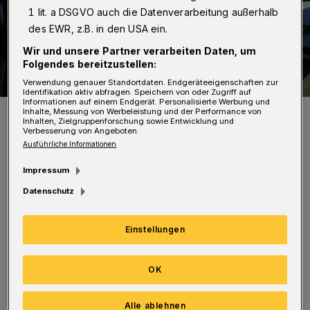
1 lit. a DSGVO auch die Datenverarbeitung außerhalb
des EWR, z.B. in den USA ein.
Wir und unsere Partner verarbeiten Daten, um
Folgendes bereitzustellen:
Verwendung genauer Standortdaten. Endgeräteeigenschaften zur
Identifikation aktiv abfragen. Speichern von oder Zugriff auf
Informationen auf einem Endgerät. Personalisierte Werbung und
Gruppenfoto vor dem TiC-Atelier.
Inhalte, Messung von Werbeleistung und der Performance von
Inhalten, Zielgruppenforschung sowie Entwicklung und
Foto: Müller
Verbesserung von Angeboten.
Ausführliche Informationen
Impressum
Datenschutz
Neben Wuppertals Oberbürgermeister Andreas
Einstellungen
Mucke und Bürgermeisterin Maria Schürmann
nahmen auch Remscheids Oberbürgermeister
OK
Burkhard Mast-Weisz sowie Solingens
Bürgermeister Ernst Lauterjung und
Alle ablehnen