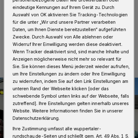
Wuppertal
·
Auf großer Bühne des TiC-Theaters in
eindeutige Kennungen auf Ihrem Gerät zu. Durch
Cronenberg veranstaltete der Kreisverband Bergisches
Auswahl von OK aktivieren Sie Tracking-Technologien
Land des Sozialverbandes VdK seinen
für die unter „Wir und unsere Partner verarbeiten
Neujahrsempfang,
Daten, um Ihnen Dienste bereitzustellen“ aufgeführten
Zwecke. Durch Auswahl von Alle ablehnen oder
Widerruf Ihrer Einwilligung werden diese deaktiviert.
17.03.2019 , 12:42 Uhr
Eine Minute Lesezeit
Wenn Tracker deaktiviert sind, sind manche Inhalte und
Anzeigen möglicherweise nicht mehr so relevant für
Sie. Sie können dieses Menü jederzeit wieder aufrufen,
um Ihre Einstellungen zu ändern oder Ihre Einwilligung
zu widerrufen, indem Sie auf den Link Einstellungen am
unteren Rand der Webseite klicken [oder das
schwebende Symbol unten links auf der Webseite, falls
zutreffend]. Ihre Einstellungen gelten innerhalb unseres
Website. Weitere Informationen finden Sie in unserer
Datenschutzerklärung.
Ihre Zustimmung umfasst alle wuppertaler-
rundschau.de-Seiten und schließt gem. Art. 49 Abs. 1 S.