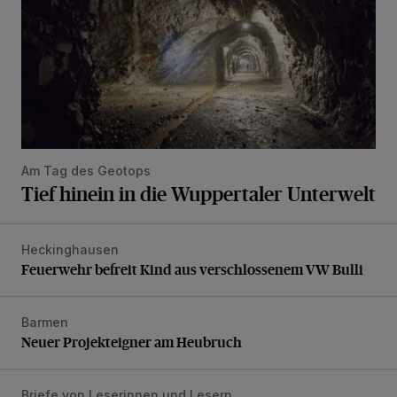
Am Tag des Geotops
Tief hinein in die Wuppertaler Unterwelt
Heckinghausen
Feuerwehr befreit Kind aus verschlossenem VW Bulli
Feuerwehr befreit Kind aus verschlossenem VW Bulli
Barmen
Neuer Projekteigner am Heubruch
Neuer Projekteigner am Heubruch
Briefe von Leserinnen und Lesern