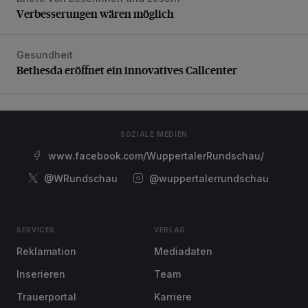
Verbesserungen wären möglich
Verbesserungen wären möglich
Gesundheit
Bethesda eröffnet ein innovatives Callcenter
Bethesda eröffnet ein innovatives Callcenter
SOZIALE MEDIEN
www.facebook.com/WuppertalerRundschau/
@WRundschau
@wuppertalerrundschau
SERVICES
VERLAG
Reklamation
Mediadaten
Inserieren
Team
Trauerportal
Karriere