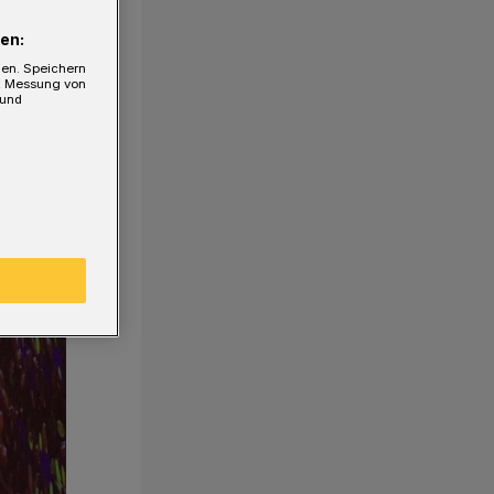
en:
gen. Speichern
e, Messung von
 und