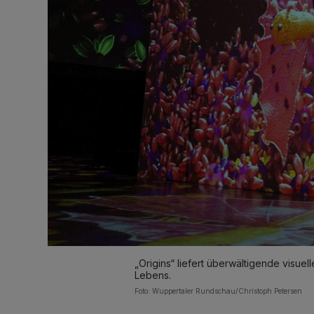
„Origins“ liefert überwältigende visue
Lebens.
Foto: Wuppertaler Rundschau/Christoph Petersen