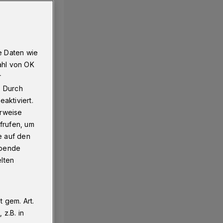
e Daten wie
ahl von OK
r
. Durch
aktiviert.
erweise
frufen, um
e auf den
ebende
elten
 gem. Art.
z.B. in