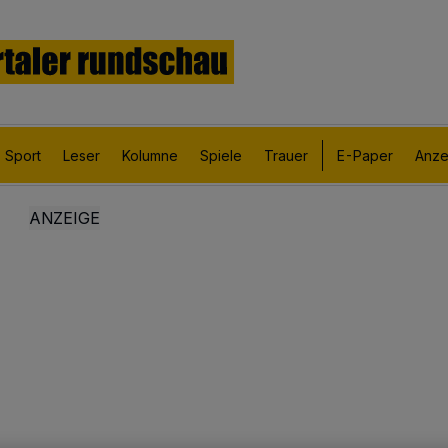
Sport
Leser
Kolumne
Spiele
Trauer
E-Paper
Anze