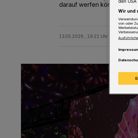
den USA 
darauf werfen können.
Wir und 
Verwendung
von oder Zu
Werbeleist
Verbesseru
13.05.2026 , 19:21 Uhr
2 Minuten Le
Ausführliche
Impressu
Datenschu
E