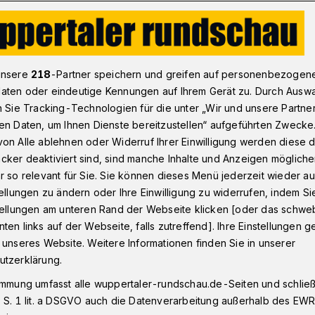
 Visiodrom-Show "Origins" startet
unsere
218
-Partner speichern und greifen auf personenbezogen
aten oder eindeutige Kennungen auf Ihrem Gerät zu. Durch Ausw
n Sie Tracking-Technologien für die unter „Wir und unsere Partne
en Daten, um Ihnen Dienste bereitzustellen“ aufgeführten Zwecke
 Visiodrom-Show
on Alle ablehnen oder Widerruf Ihrer Einwilligung werden diese de
cker deaktiviert sind, sind manche Inhalte und Anzeigen möglich
ffekt
r so relevant für Sie. Sie können dieses Menü jederzeit wieder au
tellungen zu ändern oder Ihre Einwilligung zu widerrufen, indem Si
stellungen am unteren Rand der Webseite klicken [oder das schw
ten links auf der Webseite, falls zutreffend]. Ihre Einstellungen g
Schönheit des Lebens“ heißt die an Christi
 unseres Website. Weitere Informationen finden Sie in unserer
 startende neue Projektionsshow samt
utzerklärung.
m Heckinghauser Gaskessel. Sie nimmt das
immung umfasst alle wuppertaler-rundschau.de-Seiten und schließt
nte Reise vom Ursprung des Weltalls bis
 S. 1 lit. a DSGVO auch die Datenverarbeitung außerhalb des EWR, 
le. Die Rundschau hat schon einen Blick