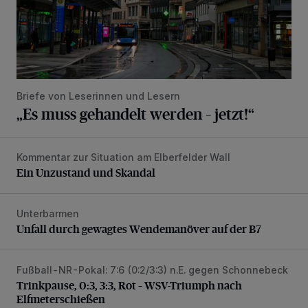
Briefe von Leserinnen und Lesern
„Es muss gehandelt werden – jetzt!“
Kommentar zur Situation am Elberfelder Wall
Ein Unzustand und Skandal
Ein Unzustand und Skandal
Unterbarmen
Unfall durch gewagtes Wendemanöver auf der B7
Unfall durch gewagtes Wendemanöver auf der B7
Fußball-NR-Pokal: 7:6 (0:2/3:3) n.E. gegen Schonnebeck
Trinkpause, 0:3, 3:3, Rot – WSV-Triumph nach Elfmetersc
Trinkpause, 0:3, 3:3, Rot – WSV-Triumph nach
Elfmeterschießen