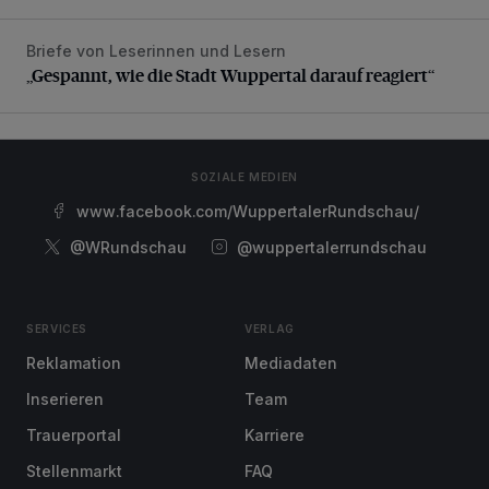
Briefe von Leserinnen und Lesern
„Gespannt, wie die Stadt Wuppertal darauf reagiert“
„Gespannt, wie die Stadt Wuppertal darauf reagiert“
SOZIALE MEDIEN
www.facebook.com/WuppertalerRundschau/
@WRundschau
@wuppertalerrundschau
SERVICES
VERLAG
Reklamation
Mediadaten
Inserieren
Team
Trauerportal
Karriere
Stellenmarkt
FAQ