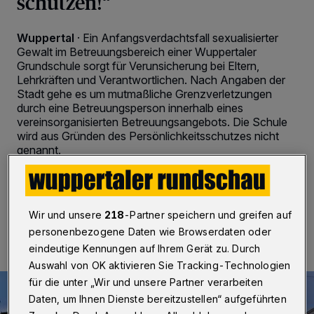
schützen!“
Wuppertal
·
Ein Anfangsverdachtsfall sexualisierter
Gewalt im Betreuungsbereich einer Wuppertaler
Grundschule sorgt für Verunsicherung bei Eltern,
Lehrkräften und Verantwortlichen. Nach Angaben der
Stadt gehe es um mutmaßliche Grenzverletzungen
durch eine Betreuungsperson innerhalb eines
vereinsorganisierten Betreuungsangebots. Die Schule
wird aus Gründen des Persönlichkeitsschutzes nicht
genannt.
12.05.2026 , 16:37 Uhr
2 Minuten Lesezeit
Wir und unsere
218
-Partner speichern und greifen auf
personenbezogene Daten wie Browserdaten oder
eindeutige Kennungen auf Ihrem Gerät zu. Durch
Auswahl von OK aktivieren Sie Tracking-Technologien
für die unter „Wir und unsere Partner verarbeiten
Daten, um Ihnen Dienste bereitzustellen“ aufgeführten