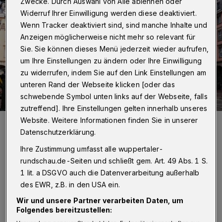
Zwecke. Durch Auswahl von Alle ablehnen oder
Widerruf Ihrer Einwilligung werden diese deaktiviert.
Wenn Tracker deaktiviert sind, sind manche Inhalte und
Anzeigen möglicherweise nicht mehr so relevant für
Sie. Sie können dieses Menü jederzeit wieder aufrufen,
um Ihre Einstellungen zu ändern oder Ihre Einwilligung
zu widerrufen, indem Sie auf den Link Einstellungen am
unteren Rand der Webseite klicken [oder das
schwebende Symbol unten links auf der Webseite, falls
zutreffend]. Ihre Einstellungen gelten innerhalb unseres
Website. Weitere Informationen finden Sie in unserer
Im Wuppertaler Rathaus wird intensiv an der Aufarbeitung des
Verdachtsfalls an der Grundschule gearbeitet.
Datenschutzerklärung.
Foto: Achim Otto
Ihre Zustimmung umfasst alle wuppertaler-
rundschau.de-Seiten und schließt gem. Art. 49 Abs. 1 S.
1 lit. a DSGVO auch die Datenverarbeitung außerhalb
des EWR, z.B. in den USA ein.
B
Wir und unsere Partner verarbeiten Daten, um
ekannt wurde der Fall, nachdem sich ein
Folgendes bereitzustellen:
Kind seinen Eltern anvertraut hatte.