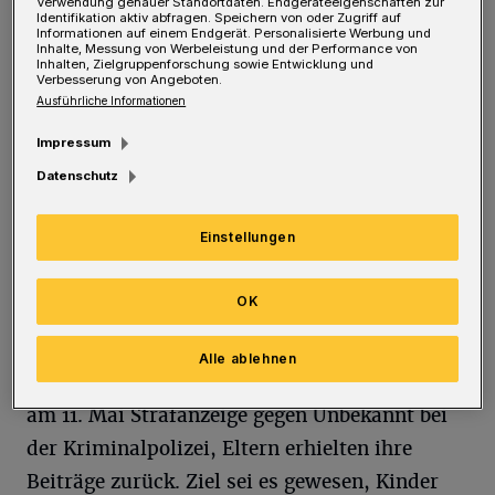
Verwendung genauer Standortdaten. Endgeräteeigenschaften zur
Identifikation aktiv abfragen. Speichern von oder Zugriff auf
Nach bisherigen Erkenntnissen soll es zu
Informationen auf einem Endgerät. Personalisierte Werbung und
Inhalte, Messung von Werbeleistung und der Performance von
unangemessenen Berührungen gekommen
Inhalten, Zielgruppenforschung sowie Entwicklung und
Verbesserung von Angeboten.
sein. Wer sich mutmaßlich übergriffig
Ausführliche Informationen
verhalten haben soll, ist derzeit noch unklar.
Impressum
Das Kind habe den Namen der betreffenden
Datenschutz
Person nicht genannt. Ob möglicherweise
weitere Kinder betroffen sind, wird aktuell
Einstellungen
geprüft.
OK
Die Betreuung wurde bereits zum 1. Mai
pausiert, inzwischen ist die Trägerschaft
Alle ablehnen
beendet worden. Der betreuende Verein stellte
am 11. Mai Strafanzeige gegen Unbekannt bei
der Kriminalpolizei, Eltern erhielten ihre
Beiträge zurück. Ziel sei es gewesen, Kinder