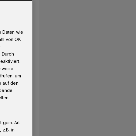
e Daten wie
ahl von OK
r
. Durch
aktiviert.
erweise
frufen, um
e auf den
ebende
elten
 gem. Art.
z.B. in