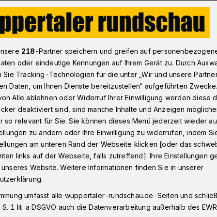
rtal wieder kaiserlich schweben!
unsere
218
-Partner speichern und greifen auf personenbezogen
aten oder eindeutige Kennungen auf Ihrem Gerät zu. Durch Ausw
n Sie Tracking-Technologien für die unter „Wir und unsere Partne
en Daten, um Ihnen Dienste bereitzustellen“ aufgeführten Zwecke
er kaiserlich
on Alle ablehnen oder Widerruf Ihrer Einwilligung werden diese de
cker deaktiviert sind, sind manche Inhalte und Anzeigen möglich
r so relevant für Sie. Sie können dieses Menü jederzeit wieder au
tellungen zu ändern oder Ihre Einwilligung zu widerrufen, indem Si
stellungen am unteren Rand der Webseite klicken [oder das schw
ten links auf der Webseite, falls zutreffend]. Ihre Einstellungen g
roßen Wuppertaler Comeback-Wochen:
 unseres Website. Weitere Informationen finden Sie in unserer
ause hat das Freibad Mählersbeck am
utzerklärung.
 Und bald kommt auch der Kaiserwagen
immung umfasst alle wuppertaler-rundschau.de-Seiten und schließt
nd Tickets für die beliebten Kaffeefahrten
 S. 1 lit. a DSGVO auch die Datenverarbeitung außerhalb des EWR, 
m 6. Juni.