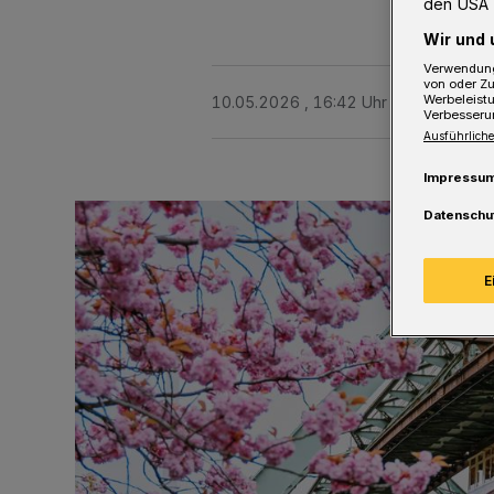
den USA 
Wir und 
Verwendung
von oder Zu
Werbeleist
10.05.2026 , 16:42 Uhr
2 Minuten Le
Verbesseru
Ausführliche
Impressu
Datenschu
E