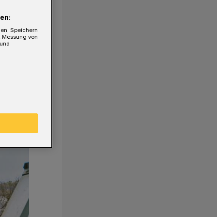
en:
gen. Speichern
e, Messung von
 und