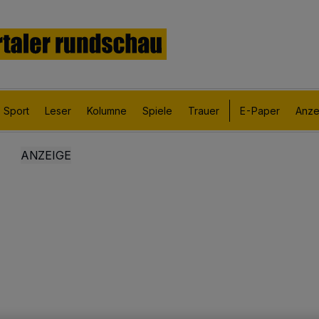
Sport
Leser
Kolumne
Spiele
Trauer
E-Paper
Anze