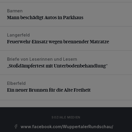
Barmen
Mann beschädigt Autos in Parkhaus
Mann beschädigt Autos in Parkhaus
Langerfeld
Feuerwehr-Einsatz wegen brennender Matratze
Feuerwehr-Einsatz wegen brennender Matratze
Briefe von Leserinnen und Lesern
„Stoßdämpfertest mit Unterbodenbehandlung“
„Stoßdämpfertest mit Unterbodenbehandlung“
Elberfeld
Ein neuer Brunnen für die Alte Freiheit
Ein neuer Brunnen für die Alte Freiheit
SOZIALE MEDIEN
www.facebook.com/WuppertalerRundschau/