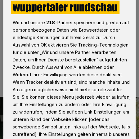
Wuppertal
·
Eine Woche lang, von Freitag (13.
September 2019) bis Sonntag (22. September 2019)
präsentieren sich Auch in Wuppertal Ehrenamtler mit
Wir und unsere
218
-Partner speichern und greifen auf
ihren Vereinen, Verbänden und Aktionen im Rahmen der
personenbezogene Daten wie Browserdaten oder
„Woche des bürgerschaftlichen Engagements“. Am
Ende der sieben Tage wartet eine besondere
eindeutige Kennungen auf Ihrem Gerät zu. Durch
Veranstaltung.
Auswahl von OK aktivieren Sie Tracking-Technologien
für die unter „Wir und unsere Partner verarbeiten
Daten, um Ihnen Dienste bereitzustellen“ aufgeführten
Zwecke. Durch Auswahl von Alle ablehnen oder
11.09.2019 , 15:06 Uhr
Eine Minute Lesezeit
Widerruf Ihrer Einwilligung werden diese deaktiviert.
Wenn Tracker deaktiviert sind, sind manche Inhalte und
Anzeigen möglicherweise nicht mehr so relevant für
Sie. Sie können dieses Menü jederzeit wieder aufrufen,
um Ihre Einstellungen zu ändern oder Ihre Einwilligung
zu widerrufen, indem Sie auf den Link Einstellungen am
unteren Rand der Webseite klicken [oder das
schwebende Symbol unten links auf der Webseite, falls
zutreffend]. Ihre Einstellungen gelten innerhalb unseres