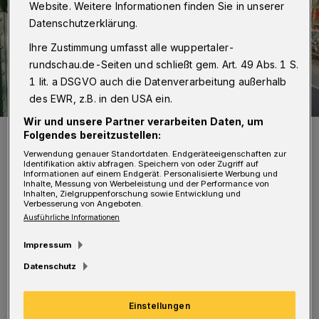
Website. Weitere Informationen finden Sie in unserer
Datenschutzerklärung.
Ihre Zustimmung umfasst alle wuppertaler-
rundschau.de-Seiten und schließt gem. Art. 49 Abs. 1 S.
1 lit. a DSGVO auch die Datenverarbeitung außerhalb
des EWR, z.B. in den USA ein.
Wir und unsere Partner verarbeiten Daten, um
„Gerüch(t)e-Küche“ am Loh, zum Abschluss der Woche des
Folgendes bereitzustellen:
bürgerschaftlichen Engagements.
Verwendung genauer Standortdaten. Endgeräteeigenschaften zur
Foto: Wuppertalbewegung
Identifikation aktiv abfragen. Speichern von oder Zugriff auf
Informationen auf einem Endgerät. Personalisierte Werbung und
Inhalte, Messung von Werbeleistung und der Performance von
Inhalten, Zielgruppenforschung sowie Entwicklung und
Verbesserung von Angeboten.
Ausführliche Informationen
Z
Impressum
um Abschluss – am Sonntag, 22.
Datenschutz
September – präsentieren von 11 bis 18
Uhr die Vereine unter dem Motto
Einstellungen
„Wuppertaler bewegen die Stadt“ am Bahnhof