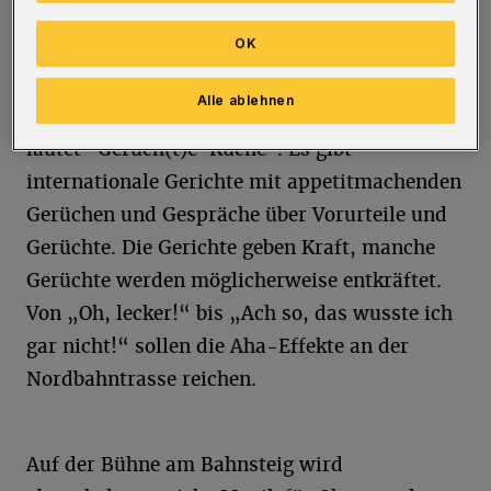
Loh an der Nordbahntrasse sich selbst und
OK
ihre Arbeit vor.
Alle ablehnen
Das Motto der diesjährigen Veranstaltung
lautet "Gerüch(t)e-Küche". Es gibt
internationale Gerichte mit appetitmachenden
Gerüchen und Gespräche über Vorurteile und
Gerüchte. Die Gerichte geben Kraft, manche
Gerüchte werden möglicherweise entkräftet.
Von „Oh, lecker!“ bis „Ach so, das wusste ich
gar nicht!“ sollen die Aha-Effekte an der
Nordbahntrasse reichen.
Auf der Bühne am Bahnsteig wird