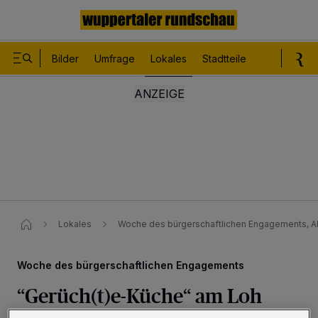
Bilder
Umfrage
Lokales
Stadtteile
Sport
Le
Lokales
Woche des bürgerschaftlichen Engagements, A
Woche des bürgerschaftlichen Engagements
“Gerüch(t)e-Küche“ am Loh