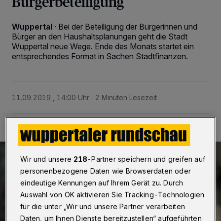
Bürgerbeteiligung
Wuppertal
·
Bei der Beteiligung der Bürgerinnen und
Bürger an den Haushaltsplanungen geht die Stadt
Wuppertal neue Wege. Ende des Monats startet ein
entsprechendes Format in Sachen Stadtfinanzen.
11.09.2019 , 14:00 Uhr
2 Minuten Lesezeit
Wir und unsere
218
-Partner speichern und greifen auf
personenbezogene Daten wie Browserdaten oder
eindeutige Kennungen auf Ihrem Gerät zu. Durch
Auswahl von OK aktivieren Sie Tracking-Technologien
für die unter „Wir und unsere Partner verarbeiten
Daten, um Ihnen Dienste bereitzustellen“ aufgeführten