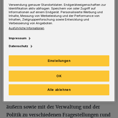
Verwendung genauer Standortdaten. Endgeräteeigenschaften zur
Anregungen und Vorschläge für den Haushalt
Identifikation aktiv abfragen. Speichern von oder Zugriff auf
Informationen auf einem Endgerät. Personalisierte Werbung und
einzureichen. Dabei sollen sich Interessierte
Inhalte, Messung von Werbeleistung und der Performance von
Inhalten, Zielgruppenforschung sowie Entwicklung und
über das Internet im Dialog beteiligen, aber
Verbesserung von Angeboten.
Ausführliche Informationen
auch persönlich an dezentralen
Veranstaltungen teilnehmen können.
Impressum
Datenschutz
Über die Internetseite
talbeteiligung.de/page/beteiligungamhaushalt
Einstellungen
haben vom 25. September bis zum 16. Oktober
alle Wuppertalerinnen und Wuppertaler vor
OK
der Verabschiedung des Haushaltes die
Alle ablehnen
Möglichkeit, sich über den Haushalt zu
informieren, Anregungen und Wünsche zu
äußern sowie mit der Verwaltung und der
Politik zu verschiedenen Fragestellungen rund