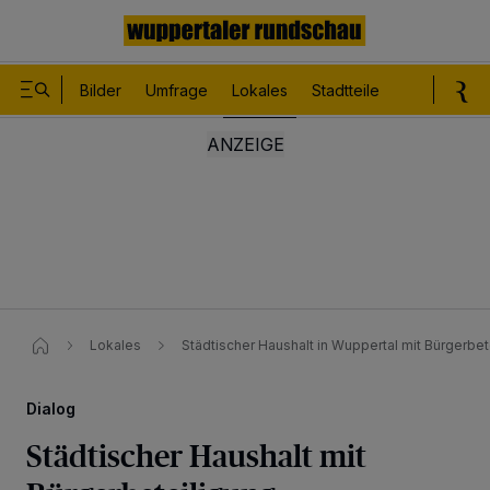
Bilder
Umfrage
Lokales
Stadtteile
Sport
Le
Lokales
Städtischer Haushalt in Wuppertal mit Bürgerbet
Dialog
Städtischer Haushalt mit