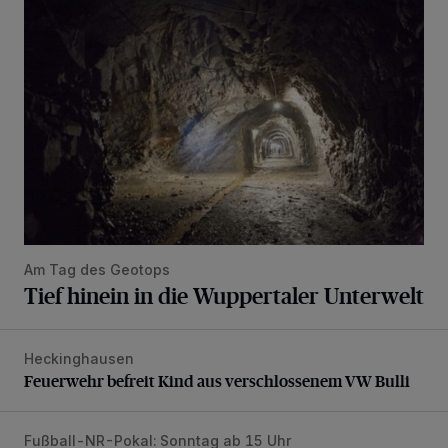
Tief hinein in die Wuppertaler Unterwelt
Am Tag des Geotops
Tief hinein in die Wuppertaler Unterwelt
Heckinghausen
Feuerwehr befreit Kind aus verschlossenem VW Bulli
Feuerwehr befreit Kind aus verschlossenem VW Bulli
Fußball-NR-Pokal: Sonntag ab 15 Uhr
Liveticker: Wuppertaler SV – SpVg. Schonnebeck