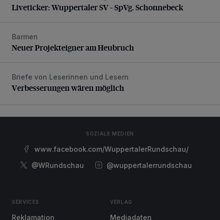
Liveticker: Wuppertaler SV – SpVg. Schonnebeck
Barmen
Neuer Projekteigner am Heubruch
Neuer Projekteigner am Heubruch
Briefe von Leserinnen und Lesern
Verbesserungen wären möglich
Verbesserungen wären möglich
SOZIALE MEDIEN
www.facebook.com/WuppertalerRundschau/
@WRundschau
@wuppertalerrundschau
SERVICES
VERLAG
Reklamation
Mediadaten