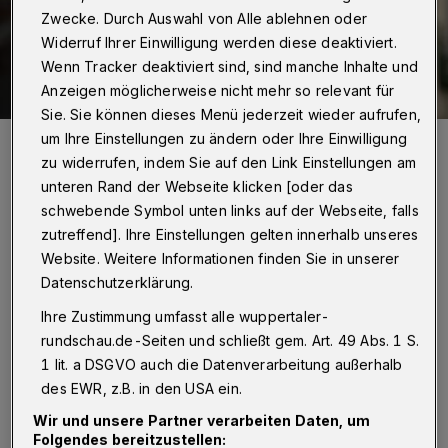
Zwecke. Durch Auswahl von Alle ablehnen oder
Widerruf Ihrer Einwilligung werden diese deaktiviert.
Wenn Tracker deaktiviert sind, sind manche Inhalte und
Anzeigen möglicherweise nicht mehr so relevant für
Sie. Sie können dieses Menü jederzeit wieder aufrufen,
um Ihre Einstellungen zu ändern oder Ihre Einwilligung
Kämmerer Dr. Johannes Slawig.
zu widerrufen, indem Sie auf den Link Einstellungen am
Foto: Max Höllwarth / Wuppertaler Rundschau/Max Höllwarth
unteren Rand der Webseite klicken [oder das
schwebende Symbol unten links auf der Webseite, falls
zutreffend]. Ihre Einstellungen gelten innerhalb unseres
Website. Weitere Informationen finden Sie in unserer
D
Datenschutzerklärung.
er Rat hatte im Februar beschlossen, im
Ihre Zustimmung umfasst alle wuppertaler-
Rahmen des
rundschau.de-Seiten und schließt gem. Art. 49 Abs. 1 S.
Haushaltsaufstellungsverfahrens sowohl die
1 lit. a DSGVO auch die Datenverarbeitung außerhalb
Bürgerinnen und Bürger über den
des EWR, z.B. in den USA ein.
Haushaltsplanentwurf zu informieren als
Wir und unsere Partner verarbeiten Daten, um
ihnen auch die Möglichkeit zu geben, eigene
Folgendes bereitzustellen: