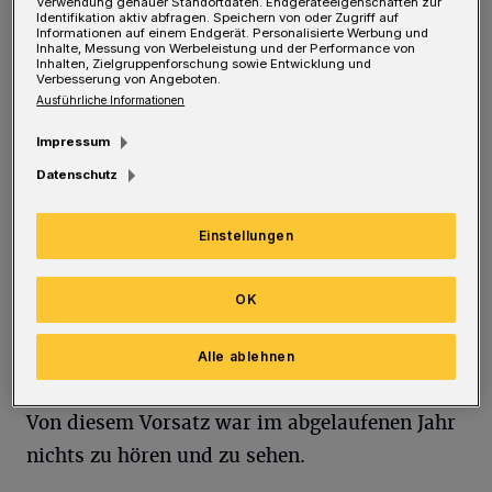
Oberbürgermeisters zum Jahreswechsel ist
Verwendung genauer Standortdaten. Endgeräteeigenschaften zur
Identifikation aktiv abfragen. Speichern von oder Zugriff auf
nichts hinzuzufügen.
Informationen auf einem Endgerät. Personalisierte Werbung und
Inhalte, Messung von Werbeleistung und der Performance von
Inhalten, Zielgruppenforschung sowie Entwicklung und
Verbesserung von Angeboten.
Wie sieht aber die Wirklichkeit aus? Ende 2020
Ausführliche Informationen
wurden der Stadtrat und der
Impressum
Oberbürgermeister bei einer Wahlbeteiligung
Datenschutz
von 46,9 beziehungsweise 37,2 Prozent
erwählt. Viele Wuppertaler haben sich an den
Einstellungen
Wahlen aus Politikverdrossenheit, Resignation
oder Desinteresse nicht beteiligt. Die
OK
gewählten Ratsmitglieder mit ihren Parteien
haben eine bessere Zukunft versprochen und
Alle ablehnen
erklärt „Ein weiter so wird es nicht geben“.
Von diesem Vorsatz war im abgelaufenen Jahr
nichts zu hören und zu sehen.