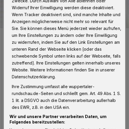
Zwecke. Durch Auswahl von Alle ablehnen oder
Widerruf Ihrer Einwilligung werden diese deaktiviert.
Wenn Tracker deaktiviert sind, sind manche Inhalte und
Anzeigen möglicherweise nicht mehr so relevant für
Sie. Sie können dieses Menü jederzeit wieder aufrufen,
Symbolbild.
um Ihre Einstellungen zu ändern oder Ihre Einwilligung
Foto: Rundschau
zu widerrufen, indem Sie auf den Link Einstellungen am
unteren Rand der Webseite klicken [oder das
schwebende Symbol unten links auf der Webseite, falls
zutreffend]. Ihre Einstellungen gelten innerhalb unseres
Website. Weitere Informationen finden Sie in unserer
Datenschutzerklärung.
„Nur durch Zusammenhalt, Solidarität und
Gemeinsinn sind die Krisen- und
Ihre Zustimmung umfasst alle wuppertaler-
rundschau.de-Seiten und schließt gem. Art. 49 Abs. 1 S.
Zukunftsthemen in der Welt und auch bei uns
1 lit. a DSGVO auch die Datenverarbeitung außerhalb
in Wuppertal zu lösen. Nur gemeinsam können
des EWR, z.B. in den USA ein.
wir die Zukunft unserer Stadt besser
Wir und unsere Partner verarbeiten Daten, um
gestalten.“ Diesen Grußworten des
Folgendes bereitzustellen: