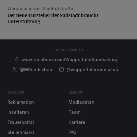
Wandbild in der Viehhofstraße
Der neue Türsteher der Südstadt braucht Unterstützung
Der neue Türsteher der Südstadt braucht
Unterstützung
SOZIALE MEDIEN
www.facebook.com/WuppertalerRundschau/
@WRundschau
@wuppertalerrundschau
SERVICES
VERLAG
Reklamation
Mediadaten
Inserieren
Team
Trauerportal
Karriere
Stellenmarkt
FAQ