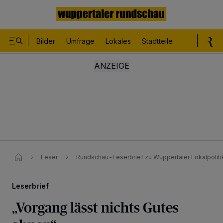
Bilder
Umfrage
Lokales
Stadtteile
Sport
Le
Leser
Rundschau-Leserbrief zu Wuppertaler Lokalpoliti
Leserbrief
„Vorgang lässt nichts Gutes