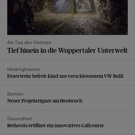
Am Tag des Geotops
Tief hinein in die Wuppertaler Unterwelt
Heckinghausen
Feuerwehr befreit Kind aus verschlossenem VW Bulli
Feuerwehr befreit Kind aus verschlossenem VW Bulli
Barmen
Neuer Projekteigner am Heubruch
Neuer Projekteigner am Heubruch
Gesundheit
Bethesda eröffnet ein innovatives Callcenter
Bethesda eröffnet ein innovatives Callcenter