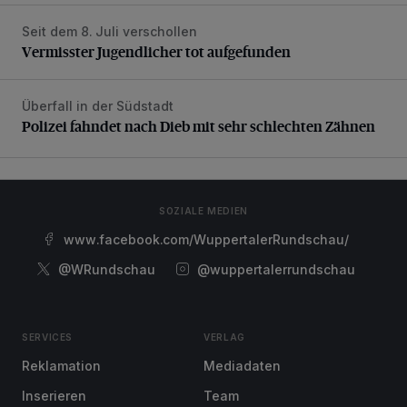
Seit dem 8. Juli verschollen
Vermisster Jugendlicher tot aufgefunden
Vermisster Jugendlicher tot aufgefunden
Überfall in der Südstadt
Polizei fahndet nach Dieb mit sehr schlechten Zähnen
Polizei fahndet nach Dieb mit sehr schlechten Zähnen
SOZIALE MEDIEN
www.facebook.com/WuppertalerRundschau/
@WRundschau
@wuppertalerrundschau
SERVICES
VERLAG
Reklamation
Mediadaten
Inserieren
Team