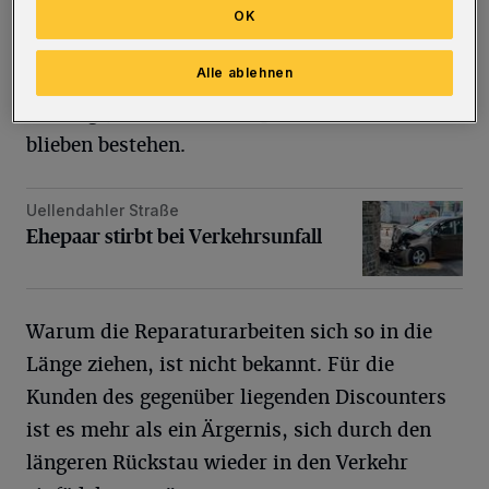
einem halben Jahr. Die unmittelbare Gefahr
OK
(einstürzende Mauerteile) wurde zwar
Alle ablehnen
mittlerweile durch Teilabtragung der besagten
beseitigt, Gerüst und Absperrmaßnahmen aber
blieben bestehen.
Uellendahler Straße
Ehepaar stirbt bei Verkehrsunfall
Ehepaar stirbt bei Verkehrsunfall
Warum die Reparaturarbeiten sich so in die
Länge ziehen, ist nicht bekannt. Für die
Kunden des gegenüber liegenden Discounters
ist es mehr als ein Ärgernis, sich durch den
längeren Rückstau wieder in den Verkehr