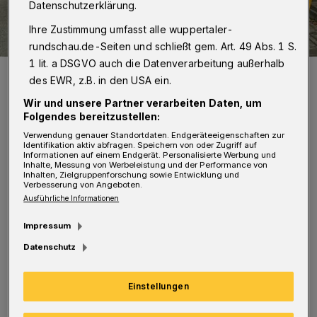
Datenschutzerklärung.
Ihre Zustimmung umfasst alle wuppertaler-
rundschau.de-Seiten und schließt gem. Art. 49 Abs. 1 S.
1 lit. a DSGVO auch die Datenverarbeitung außerhalb
Die Situation an der Uellendahler Straße.
des EWR, z.B. in den USA ein.
Foto: Stephan Besche
Wir und unsere Partner verarbeiten Daten, um
Folgendes bereitzustellen:
Verwendung genauer Standortdaten. Endgeräteeigenschaften zur
Identifikation aktiv abfragen. Speichern von oder Zugriff auf
Informationen auf einem Endgerät. Personalisierte Werbung und
S
Inhalte, Messung von Werbeleistung und der Performance von
Inhalten, Zielgruppenforschung sowie Entwicklung und
eit dem tragischen Verkehrsunfall vom 4.
Verbesserung von Angeboten.
Juni letzten Jahres ist der
Ausführliche Informationen
Kreuzungsbereich Am Raukamp / Uellendahler
Impressum
Straße um eine Fahrspur reduziert. Dies war
Datenschutz
erforderlich, weil ein Pkw eine
Grundstücksmauer so stark beschädigte, dass
Einstellungen
die Statik nachzugeben drohte. Das war vor