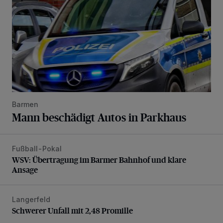
Barmen
Mann beschädigt Autos in Parkhaus
Fußball-Pokal
WSV: Übertragung im Barmer Bahnhof und klare Ansage
WSV: Übertragung im Barmer Bahnhof und klare
Ansage
Langerfeld
Schwerer Unfall mit 2,48 Promille
Schwerer Unfall mit 2,48 Promille