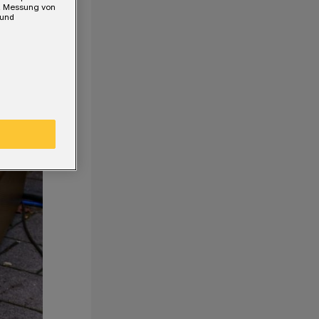
e, Messung von
 und