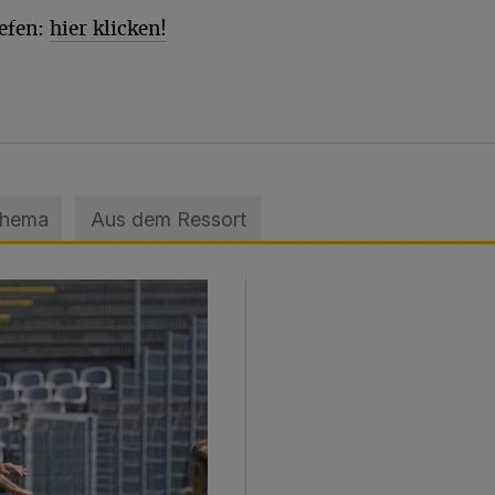
efen:
hier klicken!
Thema
Aus dem Ressort
sage