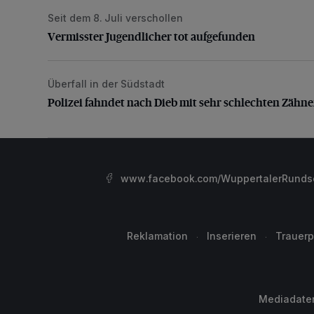
Seit dem 8. Juli verschollen
Vermisster Jugendlicher tot aufgefunden
Vermisster Jugendlicher tot aufgefunden
Überfall in der Südstadt
Polizei fahndet nach Dieb mit sehr schlechten Zähne
Polizei fahndet nach Dieb mit sehr schlechten Zähn
www.facebook.com/WuppertalerRunds
Reklamation
Inserieren
Trauerp
Mediadate