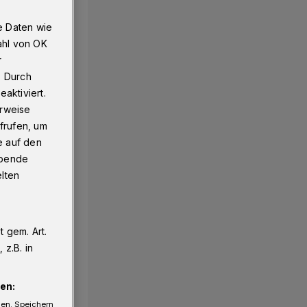
e Daten wie
ahl von OK
r
. Durch
aktiviert.
erweise
frufen, um
e auf den
ebende
elten
 gem. Art.
z.B. in
en:
gen. Speichern