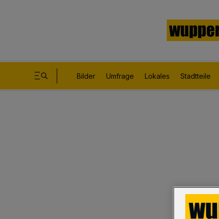
Bilder
Umfrage
Lokales
Stadtteile