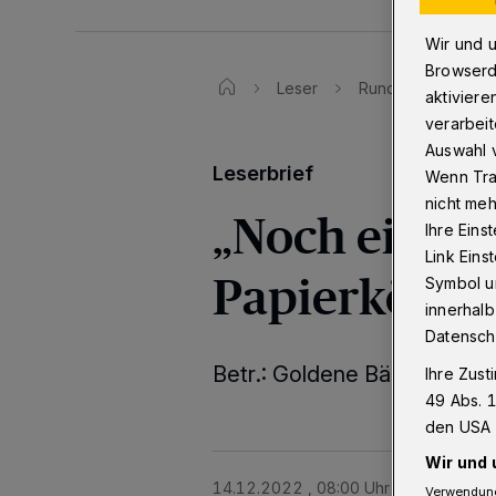
Wir und 
Browserd
Leser
Rundschau-Leserbr
aktiviere
verarbeit
Auswahl v
Leserbrief
Wenn Tra
nicht meh
„Noch einige
Ihre Eins
Link Ein
Papierkörbe 
Symbol un
innerhalb
Datensch
Betr.: Goldene Bänke in der 
Ihre Zust
49 Abs. 1
den USA 
Wir und 
14.12.2022 , 08:00 Uhr
Eine Minute 
Verwendung