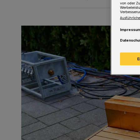
von oder Zu
Werbeleist
Verbesseru
Ausführliche
Impressu
Datenschu
E