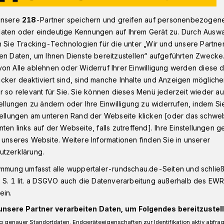
unsere
218
-Partner speichern und greifen auf personenbezogen
aten oder eindeutige Kennungen auf Ihrem Gerät zu. Durch Ausw
ief zu goldenen Sitzbänken in Wuppertal
n Sie Tracking-Technologien für die unter „Wir und unsere Partne
en Daten, um Ihnen Dienste bereitzustellen“ aufgeführten Zwecke
on Alle ablehnen oder Widerruf Ihrer Einwilligung werden diese de
cker deaktiviert sind, sind manche Inhalte und Anzeigen möglich
r so relevant für Sie. Sie können dieses Menü jederzeit wieder au
 vergoldete
tellungen zu ändern oder Ihre Einwilligung zu widerrufen, indem Si
stellungen am unteren Rand der Webseite klicken [oder das schw
im Preis?“
ten links auf der Webseite, falls zutreffend]. Ihre Einstellungen g
 unseres Website. Weitere Informationen finden Sie in unserer
utzerklärung.
Elberfelder City
immung umfasst alle wuppertaler-rundschau.de-Seiten und schließt
 S. 1 lit. a DSGVO auch die Datenverarbeitung außerhalb des EWR, 
ein.
unsere Partner verarbeiten Daten, um Folgendes bereitzustell
Lesezeit
 genauer Standortdaten. Endgeräteeigenschaften zur Identifikation aktiv abfra