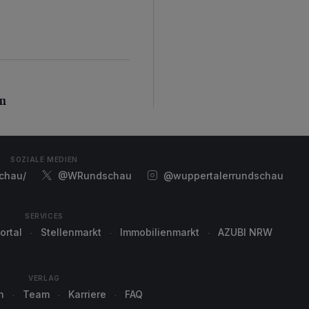
n
en
SOZIALE MEDIEN
chau/
@WRundschau
@wuppertalerrundschau
SERVICES
ortal
Stellenmarkt
Immobilienmarkt
AZUBI NRW
VERLAG
n
Team
Karriere
FAQ