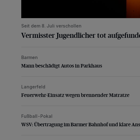
Seit dem 8. Juli verschollen
Vermisster Jugendlicher tot aufgefund
Barmen
Mann beschädigt Autos in Parkhaus
Mann beschädigt Autos in Parkhaus
Langerfeld
Feuerwehr-Einsatz wegen brennender Matratze
Feuerwehr-Einsatz wegen brennender Matratze
Fußball-Pokal
WSV: Übertragung im Barmer Bahnhof und klare An
WSV: Übertragung im Barmer Bahnhof und klare An