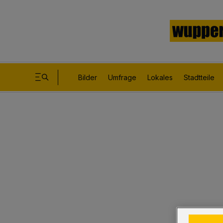
Bilder
Umfrage
Lokales
Stadtteile