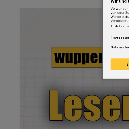
Wir und 
Verwendung
von oder Zu
Werbeleist
Verbesseru
Ausführliche
Impressu
Datenschu
E