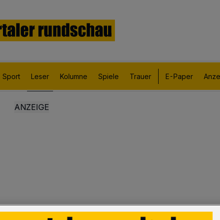
Sport
Leser
Kolumne
Spiele
Trauer
E-Paper
Anze