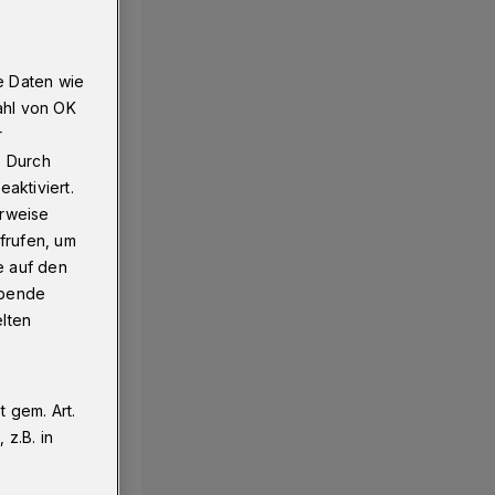
e Daten wie
ahl von OK
r
. Durch
aktiviert.
erweise
frufen, um
e auf den
ebende
elten
 gem. Art.
z.B. in