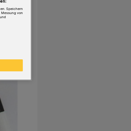
en:
gen. Speichern
e, Messung von
 und