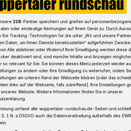
unsere
218
-Partner speichern und greifen auf personenbezogen
ief zu städtischen Gebühren
aten oder eindeutige Kennungen auf Ihrem Gerät zu. Durch Ausw
n Sie Tracking-Technologien für die unter „Wir und unsere Partne
en Daten, um Ihnen Dienste bereitzustellen“ aufgeführten Zwecke
on Alle ablehnen oder Widerruf Ihrer Einwilligung werden diese de
icht erklären“
cker deaktiviert sind, sind manche Inhalte und Anzeigen möglich
r so relevant für Sie. Sie können dieses Menü jederzeit wieder au
tellungen zu ändern oder Ihre Einwilligung zu widerrufen, indem Si
stellungen am unteren Rand der Webseite klicken [oder das schw
ten links auf der Webseite, falls zutreffend]. Ihre Einstellungen g
 unseres Website. Weitere Informationen finden Sie in unserer
utzerklärung.
immung umfasst alle wuppertaler-rundschau.de-Seiten und schließt
Lesezeit
 S. 1 lit. a DSGVO auch die Datenverarbeitung außerhalb des EWR, 
ein.