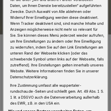
Daten, um Ihnen Dienste bereitzustellen“ aufgeführten
Zwecke. Durch Auswahl von Alle ablehnen oder
Widerruf Ihrer Einwilligung werden diese deaktiviert.
Wenn Tracker deaktiviert sind, sind manche Inhalte und
Anzeigen möglicherweise nicht mehr so relevant für
Sie. Sie können dieses Menü jederzeit wieder aufrufen,
Kämmerer Dr. Stefan Kühn.
um Ihre Einstellungen zu ändern oder Ihre Einwilligung
Foto: Simone Bahrmann
zu widerrufen, indem Sie auf den Link Einstellungen am
unteren Rand der Webseite klicken [oder das
schwebende Symbol unten links auf der Webseite, falls
zutreffend]. Ihre Einstellungen gelten innerhalb unseres
Website. Weitere Informationen finden Sie in unserer
„Die noch zuletzt erwarteten
Datenschutzerklärung.
Verschlechterungen von rund zehn Millionen
Ihre Zustimmung umfasst alle wuppertaler-
Euro bei der Gewerbesteuer haben sich nicht
rundschau.de-Seiten und schließt gem. Art. 49 Abs. 1 S.
1 lit. a DSGVO auch die Datenverarbeitung außerhalb
bestätigt. Die ausgewiesenen Minderausgaben
des EWR, z.B. in den USA ein.
aufgrund der erwarteten wirtschaftlichen