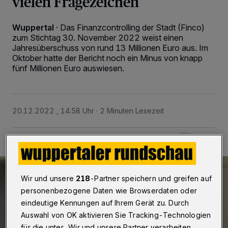
vielen Fragezeichen
Wuppertal
·
Das Finanzcontrolling der Stadt (Finco)
zum Stichtag 30. November 2022 weist einen
Jahresüberschuss von rund 13 Millionen Euro aus. Im
Oktober hatte der Bericht noch ein Minus von knapp
fünf Millionen Euro auswiesen.
20.12.2022 , 14:58 Uhr
2 Minuten Lesezeit
Wir und unsere
218
-Partner speichern und greifen auf
personenbezogene Daten wie Browserdaten oder
eindeutige Kennungen auf Ihrem Gerät zu. Durch
Auswahl von OK aktivieren Sie Tracking-Technologien
für die unter „Wir und unsere Partner verarbeiten