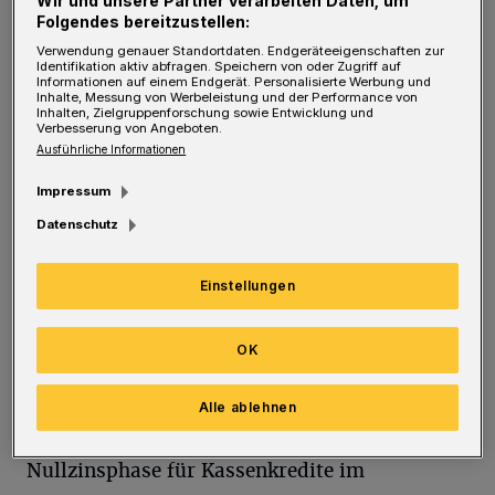
Wir und unsere Partner verarbeiten Daten, um
Schwierigkeiten bei den Unternehmen haben
Folgendes bereitzustellen:
sich nicht bewahrheitet. Unter
Verwendung genauer Standortdaten. Endgeräteeigenschaften zur
Identifikation aktiv abfragen. Speichern von oder Zugriff auf
Berücksichtigung der Gewerbesteuerumlage
Informationen auf einem Endgerät. Personalisierte Werbung und
Inhalte, Messung von Werbeleistung und der Performance von
ergeben sich im Vormonatsvergleich hierdurch
Inhalten, Zielgruppenforschung sowie Entwicklung und
Verbesserung von Angeboten.
Verbesserungen von über neun Millionen
Ausführliche Informationen
Euro“, heißt es aus dem Rathaus,
Impressum
Datenschutz
Bei den Zinsaufwendungen für Kassenkredite
(plus sieben Millionen Euro) ergeben sich
Einstellungen
demnach im Vormonatsvergleich deutliche
Verbesserungen in Höhe von rund vier
OK
Millionen Euro, weil die Stadt auch im
Kassenkreditbereich teilweise längerfristige
Alle ablehnen
Zinssicherungen vorgenommen hat, aber: „Die
Nullzinsphase für Kassenkredite im