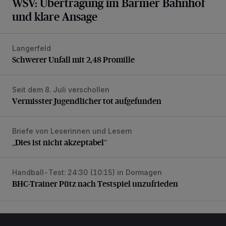
WSV: Übertragung im Barmer Bahnhof
und klare Ansage
Langerfeld
Schwerer Unfall mit 2,48 Promille
Schwerer Unfall mit 2,48 Promille
Seit dem 8. Juli verschollen
Vermisster Jugendlicher tot aufgefunden
Vermisster Jugendlicher tot aufgefunden
Briefe von Leserinnen und Lesern
„Dies ist nicht akzeptabel“
„Dies ist nicht akzeptabel“
Handball-Test: 24:30 (10:15) in Dormagen
BHC-Trainer Pütz nach Testspiel unzufrieden
BHC-Trainer Pütz nach Testspiel unzufrieden