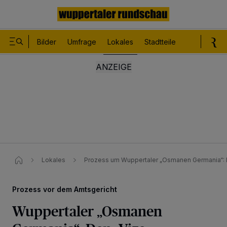
Bilder
Umfrage
Lokales
Stadtteile
Sport
Le
Lokales
Prozess um Wuppertaler „Osmanen Germania“:
Prozess vor dem Amtsgericht
Wuppertaler „Osmanen