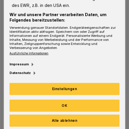
des EWR, z.B. in den USA ein.
Wir und unsere Partner verarbeiten Daten, um
Folgendes bereitzustellen:
Von Mikko Schümmelfeder und Sabine Maguire
Verwendung genauer Standortdaten. Endgeräteeigenschaften zur
Identifikation aktiv abfragen. Speichern von oder Zugriff auf
S
Informationen auf einem Endgerät. Personalisierte Werbung und
eine beiden Mitangeklagten aus
Inhalte, Messung von Werbeleistung und der Performance von
Inhalten, Zielgruppenforschung sowie Entwicklung und
Remscheid beklagten Erinnerungslücken.
Verbesserung von Angeboten.
Ausführliche Informationen
„Da müsste ich lügen. Ich kann mich nicht
erinnern. Da müsste ich jetzt ja oder nein
Impressum
sagen“, bekam die Amtsrichterin beim
Datenschutz
Prozessauftakt zu den Geschehnissen am 2.
Einstellungen
September 2016 nahezu gebetsmühlenartig zu
hören. Der Wuppertaler hingegen plauderte
OK
vor dem Amtsgericht munter drauflos.
Alle ablehnen
Der Anklagevorwurf der Staatsanwaltschaft