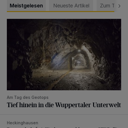
Meistgelesen
Neueste Artikel
Zum Thema
Tief hinein in die Wuppertaler Unterwelt
Am Tag des Geotops
Tief hinein in die Wuppertaler Unterwelt
Heckinghausen
Feuerwehr befreit Kind aus verschlossenem VW Bulli