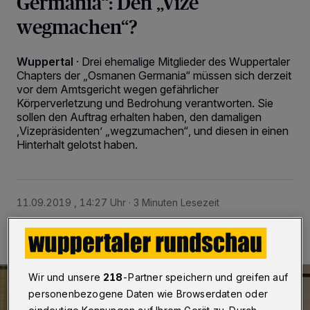
Germania“: Den „Vize
wegmachen“?
Wuppertal
·
Drei ehemalige Mitglieder des Wuppertaler
Chapters der „Osmanen Germania“ müssen sich derzeit
vor dem Amtsgericht wegen gefährlicher
Körperverletzung und Bedrohung verantworten. Sie
sollen den Auftrag erhalten haben, den damaligen
,Vizepräsidenten’ „wegzumachen“, und diesen in einen
Hinterhalt gelotst haben.
11.09.2019 , 14:27 Uhr
3 Minuten Lesezeit
Wir und unsere
218
-Partner speichern und greifen auf
personenbezogene Daten wie Browserdaten oder