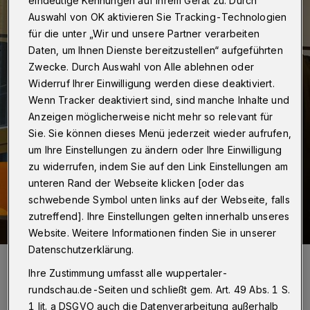
eindeutige Kennungen auf Ihrem Gerät zu. Durch
Auswahl von OK aktivieren Sie Tracking-Technologien
für die unter „Wir und unsere Partner verarbeiten
Daten, um Ihnen Dienste bereitzustellen“ aufgeführten
Zwecke. Durch Auswahl von Alle ablehnen oder
Widerruf Ihrer Einwilligung werden diese deaktiviert.
Wenn Tracker deaktiviert sind, sind manche Inhalte und
Anzeigen möglicherweise nicht mehr so relevant für
Sie. Sie können dieses Menü jederzeit wieder aufrufen,
um Ihre Einstellungen zu ändern oder Ihre Einwilligung
zu widerrufen, indem Sie auf den Link Einstellungen am
unteren Rand der Webseite klicken [oder das
schwebende Symbol unten links auf der Webseite, falls
zutreffend]. Ihre Einstellungen gelten innerhalb unseres
Website. Weitere Informationen finden Sie in unserer
Datenschutzerklärung.
Der Wuppertaler Angeklagte mit seinem Anwalt.
Ihre Zustimmung umfasst alle wuppertaler-
Foto: Schümmelfeder
rundschau.de-Seiten und schließt gem. Art. 49 Abs. 1 S.
1 lit. a DSGVO auch die Datenverarbeitung außerhalb