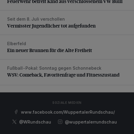
Feuerwehr befreit Kind aus verschlossenem VW Bulli
Seit dem 8. Juli verschollen
Vermisster Jugendlicher tot aufgefunden
Vermisster Jugendlicher tot aufgefunden
Elberfeld
Ein neuer Brunnen für die Alte Freiheit
Ein neuer Brunnen für die Alte Freiheit
Fußball-Pokal: Sonntag gegen Schonnebeck
WSV: Comeback, Favoritenfrage und Fitnesszustand
WSV: Comeback, Favoritenfrage und Fitnesszustand
SOZIALE MEDIEN
www.facebook.com/WuppertalerRundschau/
@WRundschau
@wuppertalerrundschau