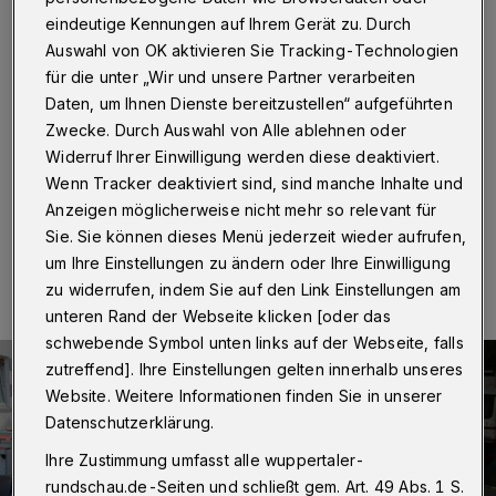
auf Prostituierte
eindeutige Kennungen auf Ihrem Gerät zu. Durch
Auswahl von OK aktivieren Sie Tracking-Technologien
Wuppertal
·
Die Wuppertaler Polizei hat bereits am 21.
für die unter „Wir und unsere Partner verarbeiten
September 2022 drei 24, 27 und 28 Jahre alte Männer
festgenommen. Ihnen wird zur Last gelegt, innerhalb
Daten, um Ihnen Dienste bereitzustellen“ aufgeführten
der vergangenen zehn Monate insgesamt vier
Zwecke. Durch Auswahl von Alle ablehnen oder
Prostituierte überfallen und bestohlen zu haben.
Widerruf Ihrer Einwilligung werden diese deaktiviert.
Wenn Tracker deaktiviert sind, sind manche Inhalte und
Anzeigen möglicherweise nicht mehr so relevant für
Sie. Sie können dieses Menü jederzeit wieder aufrufen,
04.10.2022 , 15:14 Uhr
Eine Minute Lesezeit
um Ihre Einstellungen zu ändern oder Ihre Einwilligung
zu widerrufen, indem Sie auf den Link Einstellungen am
unteren Rand der Webseite klicken [oder das
schwebende Symbol unten links auf der Webseite, falls
zutreffend]. Ihre Einstellungen gelten innerhalb unseres
Website. Weitere Informationen finden Sie in unserer
Datenschutzerklärung.
Ihre Zustimmung umfasst alle wuppertaler-
rundschau.de-Seiten und schließt gem. Art. 49 Abs. 1 S.