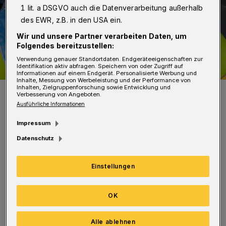
1 lit. a DSGVO auch die Datenverarbeitung außerhalb
des EWR, z.B. in den USA ein.
Wir und unsere Partner verarbeiten Daten, um
Folgendes bereitzustellen:
Verwendung genauer Standortdaten. Endgeräteeigenschaften zur
Identifikation aktiv abfragen. Speichern von oder Zugriff auf
Informationen auf einem Endgerät. Personalisierte Werbung und
Inhalte, Messung von Werbeleistung und der Performance von
Inhalten, Zielgruppenforschung sowie Entwicklung und
Symbolbild.
Verbesserung von Angeboten.
Foto: Christoph Petersen
Ausführliche Informationen
Impressum
Datenschutz
Wie das Präsidium am Dienstag (4. Oktober)
Einstellungen
mitteilte, ereigneten sich drei Taten in
Wuppertal und eine in Köln. Der zuständige
OK
Haftrichter erließ auf Antrag der
Alle ablehnen