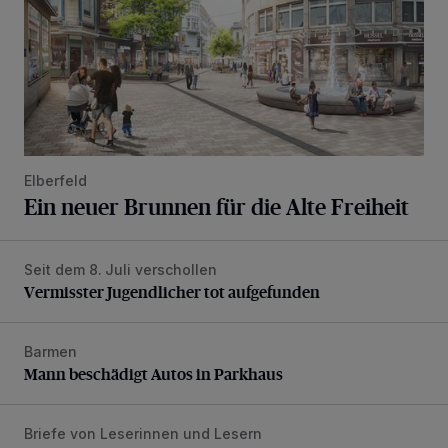
Elberfeld
Ein neuer Brunnen für die Alte Freiheit
Seit dem 8. Juli verschollen
Vermisster Jugendlicher tot aufgefunden
Vermisster Jugendlicher tot aufgefunden
Barmen
Mann beschädigt Autos in Parkhaus
Mann beschädigt Autos in Parkhaus
Briefe von Leserinnen und Lesern
„Stoßdämpfertest mit Unterbodenbehandlung“