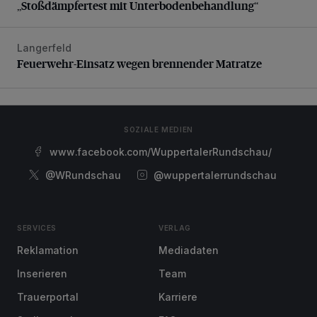
„Stoßdämpfertest mit Unterbodenbehandlung“
Langerfeld
Feuerwehr-Einsatz wegen brennender Matratze
Feuerwehr-Einsatz wegen brennender Matratze
SOZIALE MEDIEN
www.facebook.com/WuppertalerRundschau/
@WRundschau
@wuppertalerrundschau
SERVICES
VERLAG
Reklamation
Mediadaten
Inserieren
Team
Trauerportal
Karriere