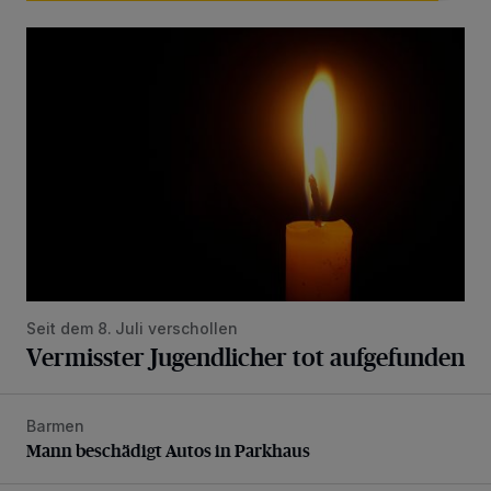
Vermisster Jugendlicher tot aufgefunden
Seit dem 8. Juli verschollen
Vermisster Jugendlicher tot aufgefunden
Barmen
Mann beschädigt Autos in Parkhaus
Mann beschädigt Autos in Parkhaus