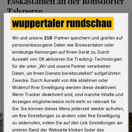
Esskastanien an der Ronsdorfer
Talsperre
Wuppertal
·
Die Wirtschaftsjunioren Wuppertal (WJW)
wollen am 22. Februar 2025 ein deutliches Zeichen für
Naturschutz und gesellschaftliches Engagement
Wir und unsere
218
-Partner speichern und greifen auf
setzen: Mit dem Team „talbuddeln“ und unter fachlicher
personenbezogene Daten wie Browserdaten oder
Anleitung des Forstamts der Stadt Wuppertal werden
eindeutige Kennungen auf Ihrem Gerät zu. Durch
1.100 Linden und Esskastanien im Umfeld der
Auswahl von OK aktivieren Sie Tracking-Technologien
Ronsdorfer Talsperre gepflanzt.
für die unter „Wir und unsere Partner verarbeiten
Daten, um Ihnen Dienste bereitzustellen“ aufgeführten
Zwecke. Durch Auswahl von Alle ablehnen oder
15.02.2025 , 14:00 Uhr
Eine Minute Lesezeit
Widerruf Ihrer Einwilligung werden diese deaktiviert.
Wenn Tracker deaktiviert sind, sind manche Inhalte und
Anzeigen möglicherweise nicht mehr so relevant für
Sie. Sie können dieses Menü jederzeit wieder aufrufen,
um Ihre Einstellungen zu ändern oder Ihre Einwilligung
zu widerrufen, indem Sie auf den Link Einstellungen am
unteren Rand der Webseite klicken [oder das