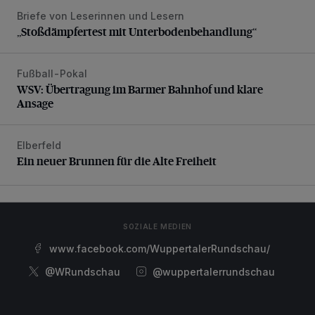
Briefe von Leserinnen und Lesern
„Stoßdämpfertest mit Unterbodenbehandlung“
„Stoßdämpfertest mit Unterbodenbehandlung“
Fußball-Pokal
WSV: Übertragung im Barmer Bahnhof und klare Ansage
WSV: Übertragung im Barmer Bahnhof und klare
Ansage
Elberfeld
Ein neuer Brunnen für die Alte Freiheit
Ein neuer Brunnen für die Alte Freiheit
SOZIALE MEDIEN
www.facebook.com/WuppertalerRundschau/
@WRundschau
@wuppertalerrundschau