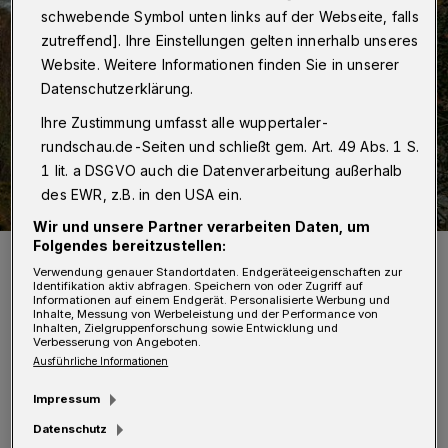
schwebende Symbol unten links auf der Webseite, falls
zutreffend]. Ihre Einstellungen gelten innerhalb unseres
Website. Weitere Informationen finden Sie in unserer
Datenschutzerklärung.
Ihre Zustimmung umfasst alle wuppertaler-
rundschau.de-Seiten und schließt gem. Art. 49 Abs. 1 S.
1 lit. a DSGVO auch die Datenverarbeitung außerhalb
des EWR, z.B. in den USA ein.
Wir und unsere Partner verarbeiten Daten, um
Folgendes bereitzustellen:
Die Ronsdorfer Talsperre.
Verwendung genauer Standortdaten. Endgeräteeigenschaften zur
Foto: Achim Otto
Identifikation aktiv abfragen. Speichern von oder Zugriff auf
Informationen auf einem Endgerät. Personalisierte Werbung und
Inhalte, Messung von Werbeleistung und der Performance von
Inhalten, Zielgruppenforschung sowie Entwicklung und
Verbesserung von Angeboten.
Ausführliche Informationen
„Ich bin beeindruckt von der Geschwindigkeit,
Impressum
mit der wir nicht nur finanzielle Mittel,
Datenschutz