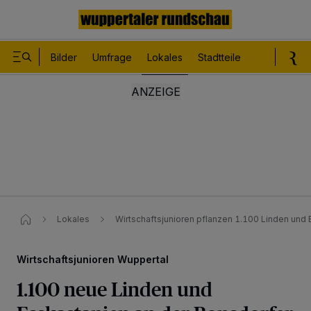
Bilder
Umfrage
Lokales
Stadtteile
Sport
Le
Lokales
Wirtschaftsjunioren pflanzen 1.100 Linden und
Wirtschaftsjunioren Wuppertal
1.100 neue Linden und