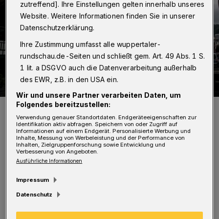
zutreffend]. Ihre Einstellungen gelten innerhalb unseres
Website. Weitere Informationen finden Sie in unserer
Datenschutzerklärung.
Ihre Zustimmung umfasst alle wuppertaler-
rundschau.de-Seiten und schließt gem. Art. 49 Abs. 1 S.
1 lit. a DSGVO auch die Datenverarbeitung außerhalb
des EWR, z.B. in den USA ein.
Wir und unsere Partner verarbeiten Daten, um
Folgendes bereitzustellen:
Das Wuppertaler Landgericht.
Foto: Wuppertaler Rundschau/Dennis Polz
Verwendung genauer Standortdaten. Endgeräteeigenschaften zur
Identifikation aktiv abfragen. Speichern von oder Zugriff auf
Informationen auf einem Endgerät. Personalisierte Werbung und
Inhalte, Messung von Werbeleistung und der Performance von
Inhalten, Zielgruppenforschung sowie Entwicklung und
Verbesserung von Angeboten.
Ausführliche Informationen
Die Strafprozesse um den „Kirmesmörder“
Impressum
Bartsch (der in der Zeit von 1962 bis 1966 vier
Datenschutz
Jungen auf Kirmesplätzen angesprochen und