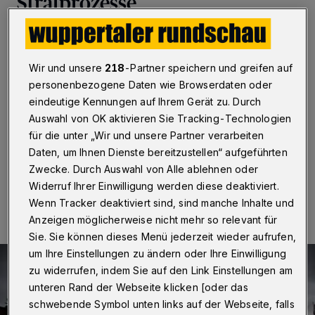
Strafprozesse
Wuppertal
·
Anlässlich des 75-jährigen Jubiläums der
Justiz des Landes Nordrhein-Westfalen richtet das
Landgericht Wuppertal am 7. April 2022 ab 19 Uhr eine
Wir und unsere
218
-Partner speichern und greifen auf
Vortragsveranstaltung aus. Dabei geht es im
personenbezogene Daten wie Browserdaten oder
Schwurgerichtssaal (L147) des historischen
eindeutige Kennungen auf Ihrem Gerät zu. Durch
Landgerichtsgebäudes um die „Herausragenden
Auswahl von OK aktivieren Sie Tracking-Technologien
Strafprozessen im Landgerichtsbezirk Wuppertal“.
für die unter „Wir und unsere Partner verarbeiten
Daten, um Ihnen Dienste bereitzustellen“ aufgeführten
Zwecke. Durch Auswahl von Alle ablehnen oder
04.04.2022 , 10:00 Uhr
Eine Minute Lesezeit
Widerruf Ihrer Einwilligung werden diese deaktiviert.
Wenn Tracker deaktiviert sind, sind manche Inhalte und
Anzeigen möglicherweise nicht mehr so relevant für
Sie. Sie können dieses Menü jederzeit wieder aufrufen,
um Ihre Einstellungen zu ändern oder Ihre Einwilligung
zu widerrufen, indem Sie auf den Link Einstellungen am
unteren Rand der Webseite klicken [oder das
schwebende Symbol unten links auf der Webseite, falls