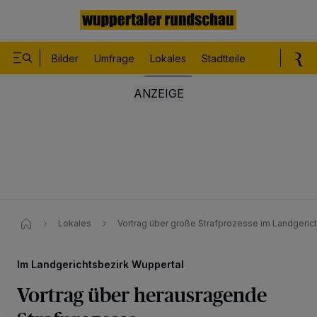
Bilder
Umfrage
Lokales
Stadtteile
Sport
Le
Lokales
Vortrag über große Strafprozesse im Landgeric
Im Landgerichtsbezirk Wuppertal
Vortrag über herausragende