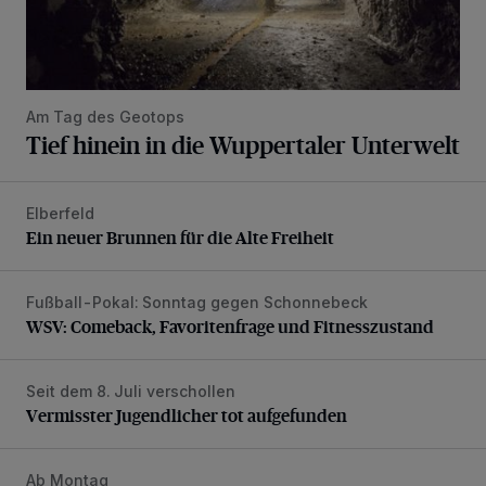
Am Tag des Geotops
Tief hinein in die Wuppertaler Unterwelt
Elberfeld
Ein neuer Brunnen für die Alte Freiheit
Ein neuer Brunnen für die Alte Freiheit
Fußball-Pokal: Sonntag gegen Schonnebeck
WSV: Comeback, Favoritenfrage und Fitnesszustand
WSV: Comeback, Favoritenfrage und Fitnesszustand
Seit dem 8. Juli verschollen
Vermisster Jugendlicher tot aufgefunden
Vermisster Jugendlicher tot aufgefunden
Ab Montag
Hofkamp teilweise bis Ende August gesperrt