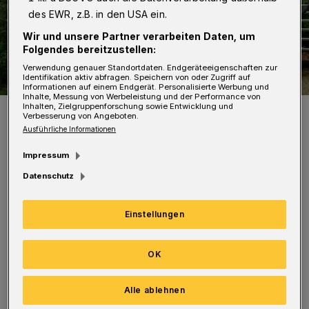
des EWR, z.B. in den USA ein.
Wir und unsere Partner verarbeiten Daten, um
Folgendes bereitzustellen:
Verwendung genauer Standortdaten. Endgeräteeigenschaften zur
Identifikation aktiv abfragen. Speichern von oder Zugriff auf
Informationen auf einem Endgerät. Personalisierte Werbung und
Inhalte, Messung von Werbeleistung und der Performance von
Inhalten, Zielgruppenforschung sowie Entwicklung und
Der Skywalk im Nordpark.
Verbesserung von Angeboten.
Foto: Achim Otto
Ausführliche Informationen
Impressum
Datenschutz
In vergangenen Woche liefen die letzten
Einstellungen
Asphaltierungsarbeiten, danach wurden die
Absackungen gesichert. Ab Montag (4. April
OK
2022) ist der Weg wieder für alle Wanderinnen
Alle ablehnen
und Wanderer sowie Spaziergängerinnen