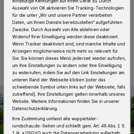
offen
eindeutige Kennungen auf Ihrem Gerät zu. Durch
Auswahl von OK aktivieren Sie Tracking-Technologien
für die unter „Wir und unsere Partner verarbeiten
Wuppertal
·
Der Wanderweg parallel zur Autobahn im
Barmer Nordpark war nach dem großen Regen nicht
Daten, um Ihnen Dienste bereitzustellen“ aufgeführten
mehr verkehrssicher und musste saniert werden. Das ist
Zwecke. Durch Auswahl von Alle ablehnen oder
nun geschehen.
Widerruf Ihrer Einwilligung werden diese deaktiviert.
Wenn Tracker deaktiviert sind, sind manche Inhalte und
Anzeigen möglicherweise nicht mehr so relevant für
Sie. Sie können dieses Menü jederzeit wieder aufrufen,
04.04.2022 , 08:00 Uhr
Eine Minute Lesezeit
um Ihre Einstellungen zu ändern oder Ihre Einwilligung
zu widerrufen, indem Sie auf den Link Einstellungen am
unteren Rand der Webseite klicken [oder das
schwebende Symbol unten links auf der Webseite, falls
zutreffend]. Ihre Einstellungen gelten innerhalb unseres
Website. Weitere Informationen finden Sie in unserer
Datenschutzerklärung.
Ihre Zustimmung umfasst alle wuppertaler-
rundschau.de-Seiten und schließt gem. Art. 49 Abs. 1 S.
1 lit. a DSGVO auch die Datenverarbeitung außerhalb