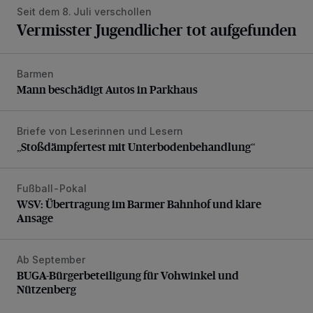
Seit dem 8. Juli verschollen
Vermisster Jugendlicher tot aufgefunden
Barmen
Mann beschädigt Autos in Parkhaus
Mann beschädigt Autos in Parkhaus
Briefe von Leserinnen und Lesern
„Stoßdämpfertest mit Unterbodenbehandlung“
„Stoßdämpfertest mit Unterbodenbehandlung“
Fußball-Pokal
WSV: Übertragung im Barmer Bahnhof und klare Ansage
WSV: Übertragung im Barmer Bahnhof und klare
Ansage
Ab September
BUGA-Bürgerbeteiligung für Vohwinkel und Nützenberg
BUGA-Bürgerbeteiligung für Vohwinkel und
Nützenberg