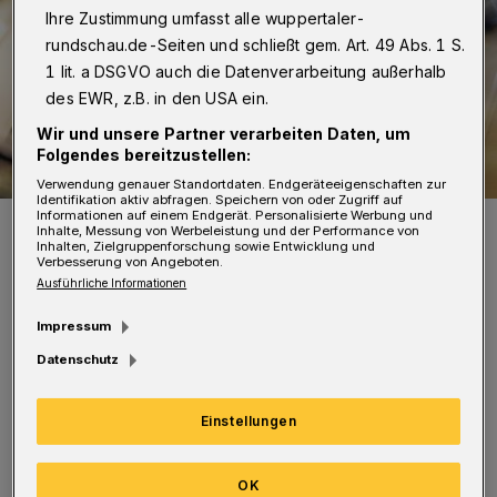
Ihre Zustimmung umfasst alle wuppertaler-
rundschau.de-Seiten und schließt gem. Art. 49 Abs. 1 S.
1 lit. a DSGVO auch die Datenverarbeitung außerhalb
des EWR, z.B. in den USA ein.
Wir und unsere Partner verarbeiten Daten, um
Folgendes bereitzustellen:
Verwendung genauer Standortdaten. Endgeräteeigenschaften zur
Identifikation aktiv abfragen. Speichern von oder Zugriff auf
Informationen auf einem Endgerät. Personalisierte Werbung und
Symbolbild.
Inhalte, Messung von Werbeleistung und der Performance von
Foto: Polizei/Jochen Tack
Inhalten, Zielgruppenforschung sowie Entwicklung und
Verbesserung von Angeboten.
Ausführliche Informationen
Impressum
Datenschutz
Da die Polizei nicht ausschließen konnte, dass
die Beschuldigten bewaffnet waren, fanden
Einstellungen
die Wohnungsdurchsuchungen unter der
Beteiligung von Spezialeinsatzkräften sowie
OK