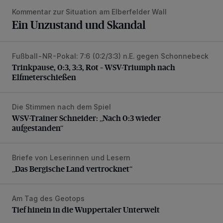
Kommentar zur Situation am Elberfelder Wall
Ein Unzustand und Skandal
Fußball-NR-Pokal: 7:6 (0:2/3:3) n.E. gegen Schonnebeck
Trinkpause, 0:3, 3:3, Rot – WSV-Triumph nach Elfmetersc
Trinkpause, 0:3, 3:3, Rot – WSV-Triumph nach
Elfmeterschießen
Die Stimmen nach dem Spiel
WSV-Trainer Schneider: „Nach 0:3 wieder aufgestanden“
WSV-Trainer Schneider: „Nach 0:3 wieder
aufgestanden“
Briefe von Leserinnen und Lesern
„Das Bergische Land vertrocknet“
„Das Bergische Land vertrocknet“
Am Tag des Geotops
Tief hinein in die Wuppertaler Unterwelt
Tief hinein in die Wuppertaler Unterwelt