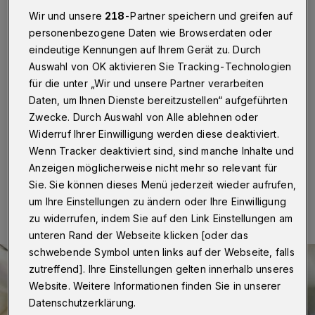
Wohnung in Wuppertal
Wir und unsere
218
-Partner speichern und greifen auf
personenbezogene Daten wie Browserdaten oder
Wuppertal
·
Spezialeinheiten haben am
eindeutige Kennungen auf Ihrem Gerät zu. Durch
Donnerstagmorgen (3. September 2020) eine
Wohnung in Wuppertal sowie jeweils zwei in
Auswahl von OK aktivieren Sie Tracking-Technologien
Langenfeld und in Monheim-Baumberg durchsucht.
für die unter „Wir und unsere Partner verarbeiten
Anlass waren laufende Ermittlungen gegen insgesamt
Daten, um Ihnen Dienste bereitzustellen“ aufgeführten
sieben Personen im Alter zwischen 23 und 45 Jahren.
Zwecke. Durch Auswahl von Alle ablehnen oder
Gegen sie besteht der Verdacht des Drogenhandels.
Widerruf Ihrer Einwilligung werden diese deaktiviert.
Wenn Tracker deaktiviert sind, sind manche Inhalte und
Anzeigen möglicherweise nicht mehr so relevant für
03.09.2020 , 16:37 Uhr
Eine Minute Lesezeit
Sie. Sie können dieses Menü jederzeit wieder aufrufen,
um Ihre Einstellungen zu ändern oder Ihre Einwilligung
zu widerrufen, indem Sie auf den Link Einstellungen am
unteren Rand der Webseite klicken [oder das
schwebende Symbol unten links auf der Webseite, falls
zutreffend]. Ihre Einstellungen gelten innerhalb unseres
Website. Weitere Informationen finden Sie in unserer
Datenschutzerklärung.