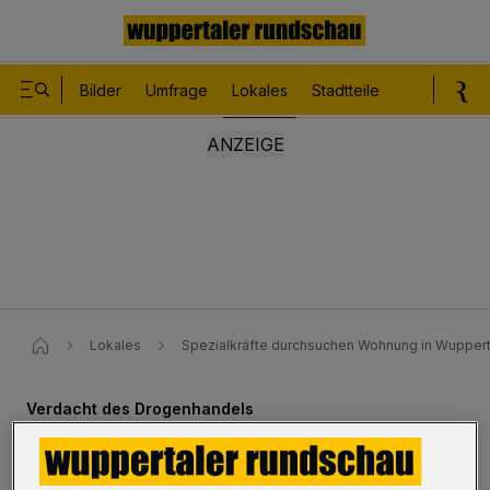
Bilder
Umfrage
Lokales
Stadtteile
Sport
Le
Lokales
Spezialkräfte durchsuchen Wohnung in Wuppert
Verdacht des Drogenhandels
Spezialkräfte durchsuchen