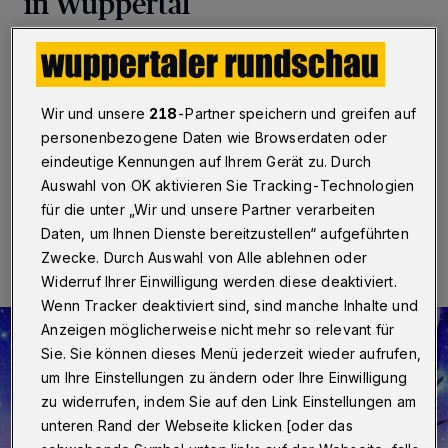
in Wuppertal
Wuppertal
·
Am Samstag (17. Dezember 2022) wird
um 13 Uhr in der Wuppertaler Zentralbibliothek der
neue Perry-Rhodan-Band 3200 von Autor Robert
Corvus gemeinsam mit dem Zeichner Arndt Drechlser-
Wir und unsere
218
-Partner speichern und greifen auf
Zakrzewski präsentiert. Der Eintritt ist frei.
personenbezogene Daten wie Browserdaten oder
eindeutige Kennungen auf Ihrem Gerät zu. Durch
Auswahl von OK aktivieren Sie Tracking-Technologien
für die unter „Wir und unsere Partner verarbeiten
12.12.2022 , 09:00 Uhr
Eine Minute Lesezeit
Daten, um Ihnen Dienste bereitzustellen“ aufgeführten
Zwecke. Durch Auswahl von Alle ablehnen oder
Widerruf Ihrer Einwilligung werden diese deaktiviert.
Wenn Tracker deaktiviert sind, sind manche Inhalte und
Anzeigen möglicherweise nicht mehr so relevant für
Sie. Sie können dieses Menü jederzeit wieder aufrufen,
um Ihre Einstellungen zu ändern oder Ihre Einwilligung
zu widerrufen, indem Sie auf den Link Einstellungen am
unteren Rand der Webseite klicken [oder das