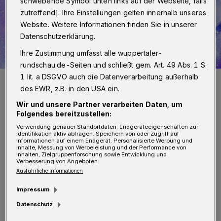
schwebende Symbol unten links auf der Webseite, falls
zutreffend]. Ihre Einstellungen gelten innerhalb unseres
Website. Weitere Informationen finden Sie in unserer
Datenschutzerklärung.
Ihre Zustimmung umfasst alle wuppertaler-
rundschau.de-Seiten und schließt gem. Art. 49 Abs. 1 S.
1 lit. a DSGVO auch die Datenverarbeitung außerhalb
Das Titelbild der neuen Ausgabe.
des EWR, z.B. in den USA ein.
Foto: Pabel-Moewig Verlag
Wir und unsere Partner verarbeiten Daten, um
Folgendes bereitzustellen:
Verwendung genauer Standortdaten. Endgeräteeigenschaften zur
Identifikation aktiv abfragen. Speichern von oder Zugriff auf
Informationen auf einem Endgerät. Personalisierte Werbung und
M
Inhalte, Messung von Werbeleistung und der Performance von
it einem Doppelband läutet die Perry-
Inhalten, Zielgruppenforschung sowie Entwicklung und
Verbesserung von Angeboten.
Rhodan-Serie kurz vor Weihnachten
Ausführliche Informationen
einen neuen Handlungsabschnitt ein: Er
Impressum
kommt unter dem Titel „Mission Magellan“ in
Datenschutz
den Handel. Verfasst hat ihn Corvus, der