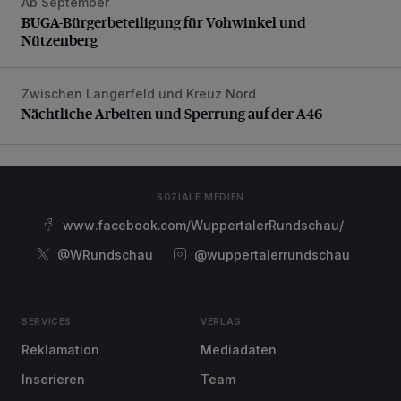
Ab September
BUGA-Bürgerbeteiligung für Vohwinkel und Nützenberg
BUGA-Bürgerbeteiligung für Vohwinkel und
Nützenberg
Zwischen Langerfeld und Kreuz Nord
Nächtliche Arbeiten und Sperrung auf der A46
Nächtliche Arbeiten und Sperrung auf der A46
SOZIALE MEDIEN
www.facebook.com/WuppertalerRundschau/
@WRundschau
@wuppertalerrundschau
SERVICES
VERLAG
Reklamation
Mediadaten
Inserieren
Team