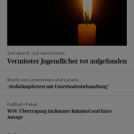
Seit dem 8. Juli verschollen
Vermisster Jugendlicher tot aufgefunden
Briefe von Leserinnen und Lesern
„Stoßdämpfertest mit Unterbodenbehandlung“
„Stoßdämpfertest mit Unterbodenbehandlung“
Fußball-Pokal
WSV: Übertragung im Barmer Bahnhof und klare Ansage
WSV: Übertragung im Barmer Bahnhof und klare
Ansage