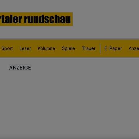
Sport
Leser
Kolumne
Spiele
Trauer
E-Paper
Anze