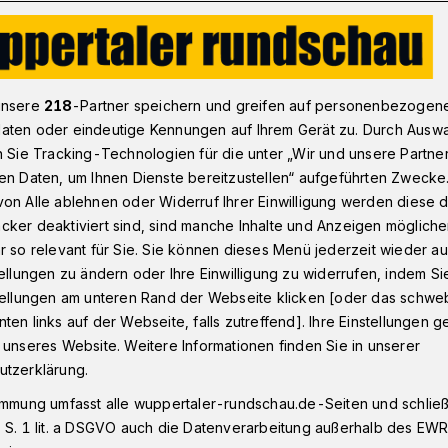
s für Lebensmittel 2022 geht nach Wuppertal
unsere
218
-Partner speichern und greifen auf personenbezogen
aten oder eindeutige Kennungen auf Ihrem Gerät zu. Durch Ausw
n Sie Tracking-Technologien für die unter „Wir und unsere Partne
en Daten, um Ihnen Dienste bereitzustellen“ aufgeführten Zwecke
preis geht an
on Alle ablehnen oder Widerruf Ihrer Einwilligung werden diese de
cker deaktiviert sind, sind manche Inhalte und Anzeigen möglich
r Unternehmen
r so relevant für Sie. Sie können dieses Menü jederzeit wieder au
tellungen zu ändern oder Ihre Einwilligung zu widerrufen, indem Si
stellungen am unteren Rand der Webseite klicken [oder das schw
ten links auf der Webseite, falls zutreffend]. Ihre Einstellungen g
ministerin Silke Gorißen hat 80
 unseres Website. Weitere Informationen finden Sie in unserer
enen Branchen der nordrhein-
utzerklärung.
rtschaft mit dem „Landesehrenpreis für
immung umfasst alle wuppertaler-rundschau.de-Seiten und schließt
chnet. Darunter befindet sich das
 S. 1 lit. a DSGVO auch die Datenverarbeitung außerhalb des EWR, 
Lachs-Räucherei Wortberg.