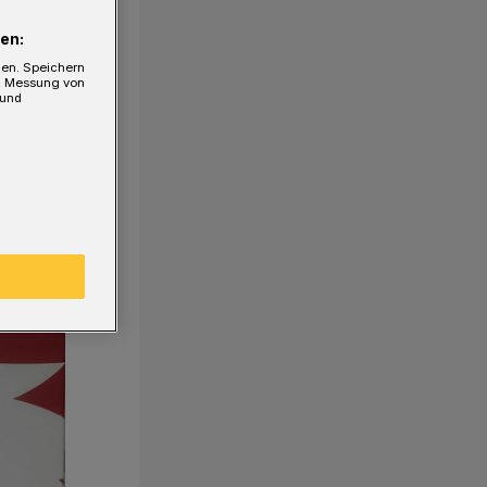
en:
gen. Speichern
e, Messung von
 und