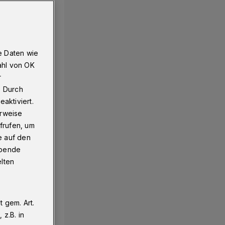
e Daten wie
ahl von OK
r
. Durch
aktiviert.
erweise
frufen, um
e auf den
ebende
elten
 gem. Art.
z.B. in