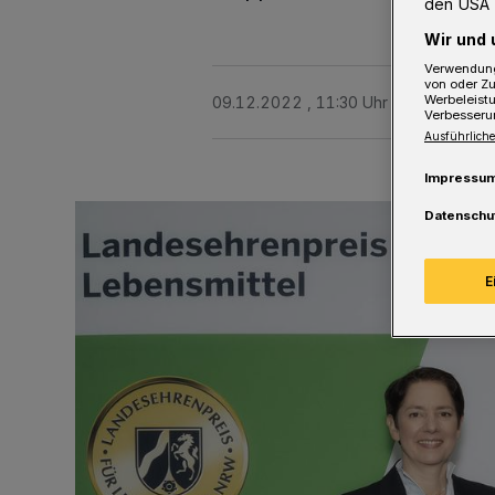
den USA 
Wir und 
Verwendung
von oder Zu
Werbeleist
09.12.2022 , 11:30 Uhr
2 Minuten Le
Verbesseru
Ausführliche
Impressu
Datenschu
E