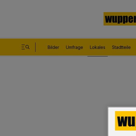
Bilder
Umfrage
Lokales
Stadtteile