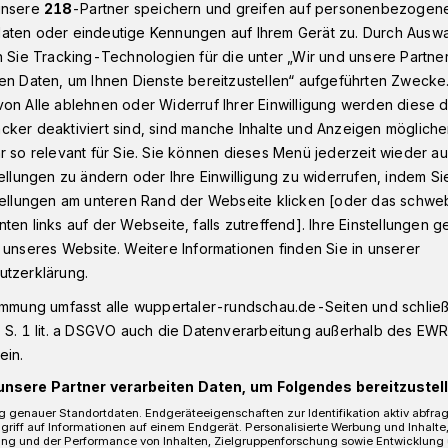
unsere
218
-Partner speichern und greifen auf personenbezogen
aten oder eindeutige Kennungen auf Ihrem Gerät zu. Durch Ausw
n Sie Tracking-Technologien für die unter „Wir und unsere Partne
 attackiert
en Daten, um Ihnen Dienste bereitzustellen“ aufgeführten Zwecke
on Alle ablehnen oder Widerruf Ihrer Einwilligung werden diese de
cker deaktiviert sind, sind manche Inhalte und Anzeigen möglich
r so relevant für Sie. Sie können dieses Menü jederzeit wieder au
tellungen zu ändern oder Ihre Einwilligung zu widerrufen, indem Si
ngen attackiert
stellungen am unteren Rand der Webseite klicken [oder das schw
ten links auf der Webseite, falls zutreffend]. Ihre Einstellungen g
 unseres Website. Weitere Informationen finden Sie in unserer
utzerklärung.
spütt in Elberfeld kam es am
2018) gegen 22.45 Uhr zu einer
immung umfasst alle wuppertaler-rundschau.de-Seiten und schließt
ackierten mit Eisenstangen ihr 30-jähriges
 S. 1 lit. a DSGVO auch die Datenverarbeitung außerhalb des EWR, 
ein.
unsere Partner verarbeiten Daten, um Folgendes bereitzustell
 genauer Standortdaten. Endgeräteeigenschaften zur Identifikation aktiv abfra
griff auf Informationen auf einem Endgerät. Personalisierte Werbung und Inhalt
ung und der Performance von Inhalten, Zielgruppenforschung sowie Entwicklung