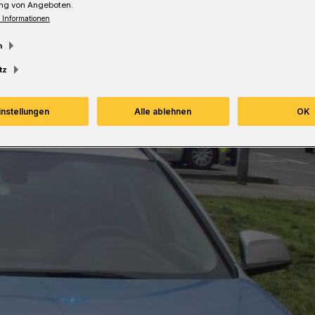
ng von Angeboten.
esezeit
 Informationen
m
tz
instellungen
Alle ablehnen
OK