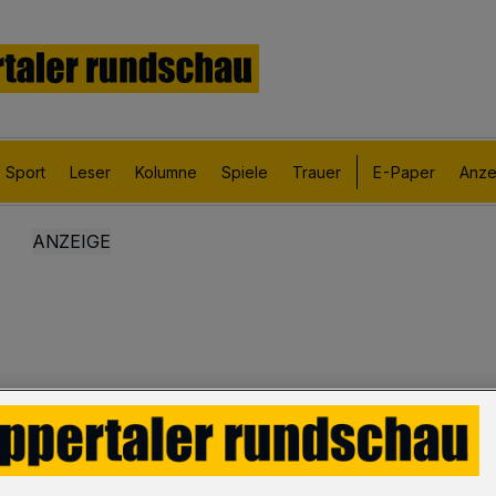
Sport
Leser
Kolumne
Spiele
Trauer
E-Paper
Anze