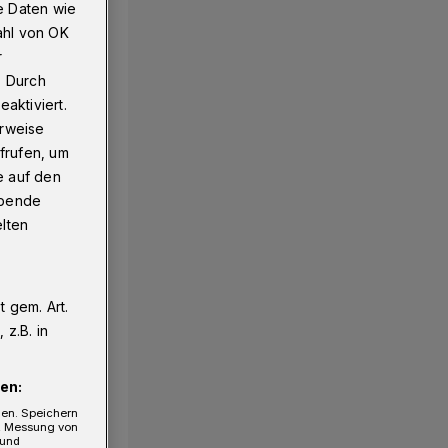
e Daten wie
ahl von OK
r
. Durch
aktiviert.
erweise
frufen, um
e auf den
ebende
elten
 gem. Art.
z.B. in
en:
gen. Speichern
e, Messung von
 und