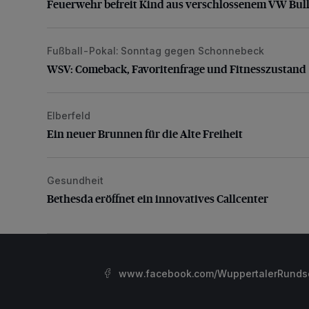
Feuerwehr befreit Kind aus verschlossenem VW Bull
Fußball-Pokal: Sonntag gegen Schonnebeck
WSV: Comeback, Favoritenfrage und Fitnesszustan
WSV: Comeback, Favoritenfrage und Fitnesszustand
Elberfeld
Ein neuer Brunnen für die Alte Freiheit
Ein neuer Brunnen für die Alte Freiheit
Gesundheit
Bethesda eröffnet ein innovatives Callcenter
Bethesda eröffnet ein innovatives Callcenter
www.facebook.com/WuppertalerRunds