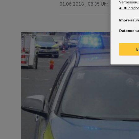
Verbesseru
01.06.2018 , 08:35 Uhr
Eine Minute L
Ausführliche
Impressu
Datenschu
E