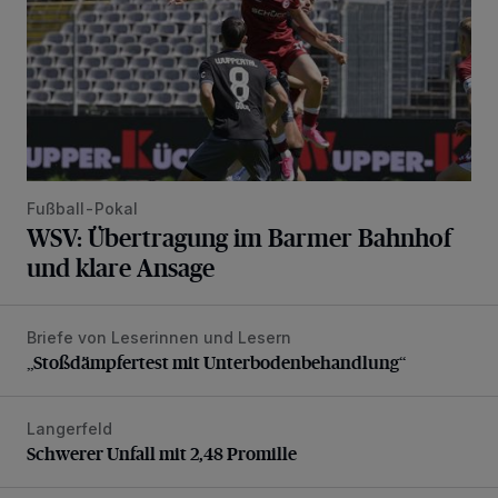
Fußball-Pokal
WSV: Übertragung im Barmer Bahnhof
und klare Ansage
Briefe von Leserinnen und Lesern
„Stoßdämpfertest mit Unterbodenbehandlung“
„Stoßdämpfertest mit Unterbodenbehandlung“
Langerfeld
Schwerer Unfall mit 2,48 Promille
Schwerer Unfall mit 2,48 Promille