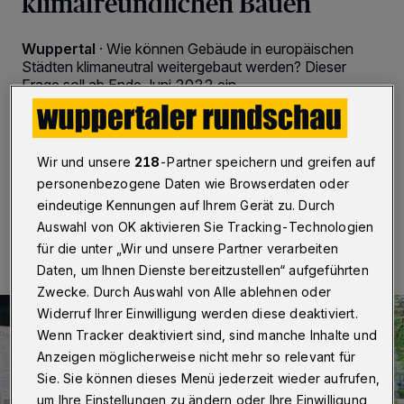
klimafreundlichen Bauen
Wuppertal
·
Wie können Gebäude in europäischen
Städten klimaneutral weitergebaut werden? Dieser
Frage soll ab Ende Juni 2022 ein
Nachwuchsforscherteam im „Living Lab NRW“
nachgehen, das im Anschluss an den „Solar Decathlon
Europe“ in Wuppertal gestartet wird.
Wir und unsere
218
-Partner speichern und greifen auf
personenbezogene Daten wie Browserdaten oder
eindeutige Kennungen auf Ihrem Gerät zu. Durch
15.02.2022 , 08:00 Uhr
Eine Minute Lesezeit
Auswahl von OK aktivieren Sie Tracking-Technologien
für die unter „Wir und unsere Partner verarbeiten
Daten, um Ihnen Dienste bereitzustellen“ aufgeführten
Zwecke. Durch Auswahl von Alle ablehnen oder
Widerruf Ihrer Einwilligung werden diese deaktiviert.
Wenn Tracker deaktiviert sind, sind manche Inhalte und
Anzeigen möglicherweise nicht mehr so relevant für
Sie. Sie können dieses Menü jederzeit wieder aufrufen,
um Ihre Einstellungen zu ändern oder Ihre Einwilligung