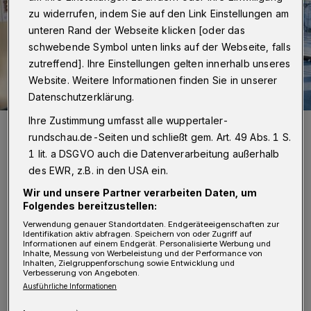
zu widerrufen, indem Sie auf den Link Einstellungen am
unteren Rand der Webseite klicken [oder das
schwebende Symbol unten links auf der Webseite, falls
zutreffend]. Ihre Einstellungen gelten innerhalb unseres
Website. Weitere Informationen finden Sie in unserer
Datenschutzerklärung.
Ihre Zustimmung umfasst alle wuppertaler-
Minister Andreas Pinkwart und Katharina Simon im Gespräch über
das „Living Lab NRW“.
rundschau.de-Seiten und schließt gem. Art. 49 Abs. 1 S.
Foto: Living Lab.NRW
1 lit. a DSGVO auch die Datenverarbeitung außerhalb
des EWR, z.B. in den USA ein.
Wir und unsere Partner verarbeiten Daten, um
Folgendes bereitzustellen:
Verwendung genauer Standortdaten. Endgeräteeigenschaften zur
F
Identifikation aktiv abfragen. Speichern von oder Zugriff auf
ür das „Living Lab NRW“ können sich ab
Informationen auf einem Endgerät. Personalisierte Werbung und
Inhalte, Messung von Werbeleistung und der Performance von
jetzt Hochschulen aus Nordrhein-
Inhalten, Zielgruppenforschung sowie Entwicklung und
Verbesserung von Angeboten.
Westfalen bewerben, die dann das
Ausführliche Informationen
Forschungskolleg mit ihren Doktorandinnen