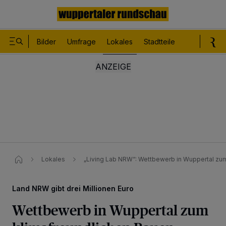
Bilder
Umfrage
Lokales
Stadtteile
Sport
Le
Lokales
„Living Lab NRW“: Wettbewerb in Wuppertal zu
Land NRW gibt drei Millionen Euro
Wettbewerb in Wuppertal zum