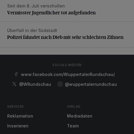
Seit dem 8. Juli verschollen
Vermisster Jugendlicher tot aufgefunden
Vermisster Jugendlicher tot aufgefunden
Überfall in der Südstadt
Polizei fahndet nach Dieb mit sehr schlechten Zähnen
Polizei fahndet nach Dieb mit sehr schlechten Zähnen
SOZIALE MEDIEN
www.facebook.com/WuppertalerRundschau/
@WRundschau
@wuppertalerrundschau
SERVICES
VERLAG
Reklamation
Mediadaten
Inserieren
Team