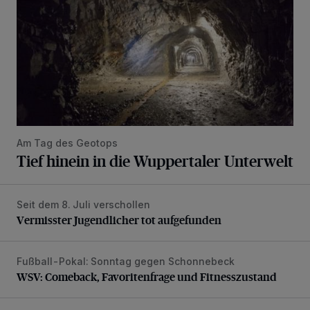
Am Tag des Geotops
Tief hinein in die Wuppertaler Unterwelt
Seit dem 8. Juli verschollen
Vermisster Jugendlicher tot aufgefunden
Vermisster Jugendlicher tot aufgefunden
Fußball-Pokal: Sonntag gegen Schonnebeck
WSV: Comeback, Favoritenfrage und Fitnesszustand
WSV: Comeback, Favoritenfrage und Fitnesszustand