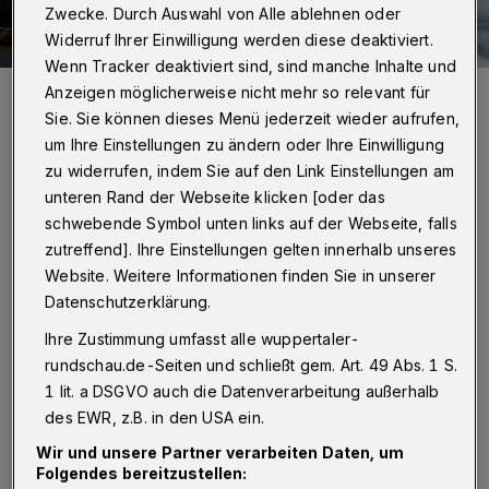
Zwecke. Durch Auswahl von Alle ablehnen oder
Widerruf Ihrer Einwilligung werden diese deaktiviert.
Wenn Tracker deaktiviert sind, sind manche Inhalte und
Alkohol und Tabletten sind nur zwei der möglichen Suchtfaktoren.
Anzeigen möglicherweise nicht mehr so relevant für
Foto: moritz320
Sie. Sie können dieses Menü jederzeit wieder aufrufen,
um Ihre Einstellungen zu ändern oder Ihre Einwilligung
zu widerrufen, indem Sie auf den Link Einstellungen am
unteren Rand der Webseite klicken [oder das
schwebende Symbol unten links auf der Webseite, falls
R
zutreffend]. Ihre Einstellungen gelten innerhalb unseres
und drei Millionen Kinder und
Website. Weitere Informationen finden Sie in unserer
Jugendliche wachsen in Deutschland mit
Datenschutzerklärung.
mindestens einem suchtkranken Elternteil auf.
Ihre Zustimmung umfasst alle wuppertaler-
Das rechnet NACOA, die bundesweite
rundschau.de-Seiten und schließt gem. Art. 49 Abs. 1 S.
Interessenvertretung für Kinder aus
1 lit. a DSGVO auch die Datenverarbeitung außerhalb
Suchtfamilien, vor. Auf Wuppertal
des EWR, z.B. in den USA ein.
heruntergerechnet dürften das hier rund
Wir und unsere Partner verarbeiten Daten, um
Folgendes bereitzustellen:
13.500 Mädchen und Jungen sein.