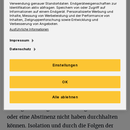
Verwendung genauer Standortdaten. Endgeräteeigenschaften zur
Identifikation aktiv abfragen. Speichern von oder Zugriff auf
Informationen auf einem Endgerät. Personalisierte Werbung und
Die Situation vieler Betroffener hat sich durch
Inhalte, Messung von Werbeleistung und der Performance von
Inhalten, Zielgruppenforschung sowie Entwicklung und
die Corona-Pandemie weiter verschärft.
Verbesserung von Angeboten.
Ausführliche Informationen
Darauf machen im Rahmen der 13.
bundesweiten Aktionswoche für Kinder aus
Impressum
suchtbelasteten Familien vom 14. bis 19.
Datenschutz
Februar die in der Suchthilfe engagierten
Einstellungen
Institutionen in Wuppertal aufmerksam.
Einhellig berichten die Suchtberatungsstellen
OK
von einer deutlichen Zunahme bei den
Alle ablehnen
Erwachsenen, die aus einer latenten
Suchtgefährdung in eine Sucht geraten sind
oder eine Abstinenz nicht haben durchhalten
können. Isolation und durch die Folgen der