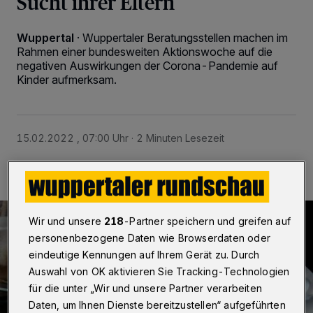
Sucht ihrer Eltern
Wuppertal
·
Wuppertaler Beratungsstellen machen im
Rahmen einer bundesweiten Aktionswoche auf die
negativen Auswirkungen der Corona-Pandemie auf
Kinder aufmerksam.
15.02.2022 , 07:00 Uhr
2 Minuten Lesezeit
Wir und unsere
218
-Partner speichern und greifen auf
personenbezogene Daten wie Browserdaten oder
eindeutige Kennungen auf Ihrem Gerät zu. Durch
Auswahl von OK aktivieren Sie Tracking-Technologien
für die unter „Wir und unsere Partner verarbeiten
Daten, um Ihnen Dienste bereitzustellen“ aufgeführten