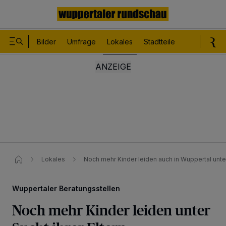
Bilder
Umfrage
Lokales
Stadtteile
Sport
Le
Lokales
Noch mehr Kinder leiden auch in Wuppertal unter 
Wuppertaler Beratungsstellen
Noch mehr Kinder leiden unter