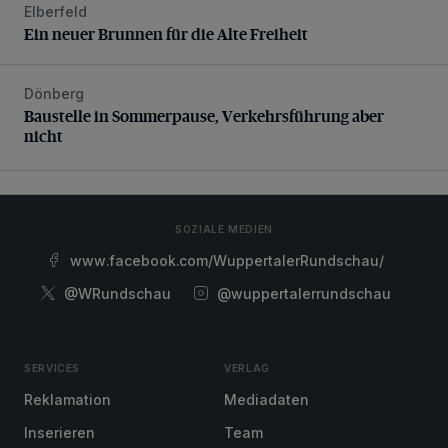
Elberfeld
Ein neuer Brunnen für die Alte Freiheit
Ein neuer Brunnen für die Alte Freiheit
Dönberg
Baustelle in Sommerpause, Verkehrsführung aber nicht
Baustelle in Sommerpause, Verkehrsführung aber
nicht
SOZIALE MEDIEN
www.facebook.com/WuppertalerRundschau/
@WRundschau
@wuppertalerrundschau
SERVICES
VERLAG
Reklamation
Mediadaten
Inserieren
Team