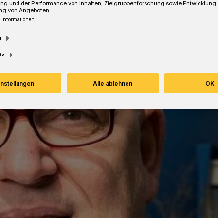
ung und der Performance von Inhalten, Zielgruppenforschung sowie Entwicklung
ng von Angeboten.
Lesezeit
 Informationen
m
tz
instellungen
Alle ablehnen
OK