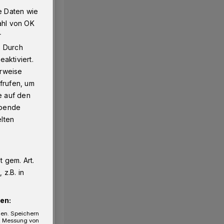
e Daten wie
ahl von OK
r
. Durch
aktiviert.
erweise
frufen, um
e auf den
ebende
elten
 gem. Art.
z.B. in
en:
gen. Speichern
e, Messung von