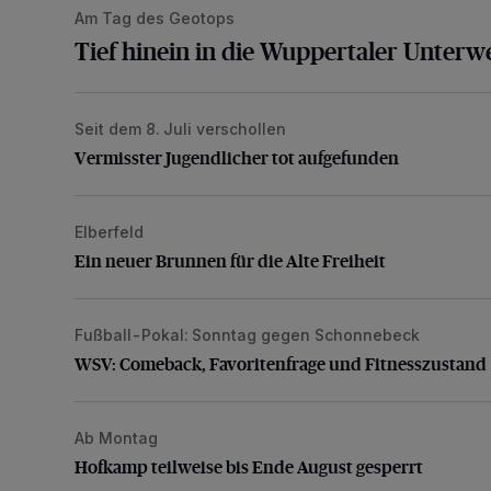
Am Tag des Geotops
Tief hinein in die Wuppertaler Unterwe
Seit dem 8. Juli verschollen
Vermisster Jugendlicher tot aufgefunden
Vermisster Jugendlicher tot aufgefunden
Elberfeld
Ein neuer Brunnen für die Alte Freiheit
Ein neuer Brunnen für die Alte Freiheit
Fußball-Pokal: Sonntag gegen Schonnebeck
WSV: Comeback, Favoritenfrage und Fitnesszustan
WSV: Comeback, Favoritenfrage und Fitnesszustand
Ab Montag
Hofkamp teilweise bis Ende August gesperrt
Hofkamp teilweise bis Ende August gesperrt