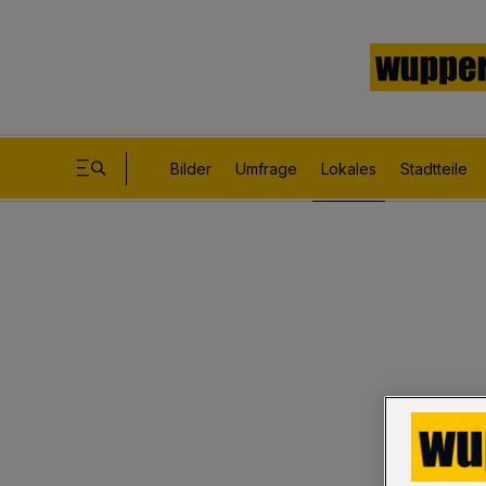
Bilder
Umfrage
Lokales
Stadtteile