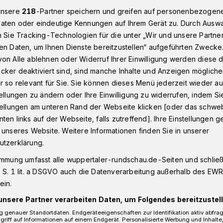
unsere
218
-Partner speichern und greifen auf personenbezogen
aten oder eindeutige Kennungen auf Ihrem Gerät zu. Durch Ausw
n Sie Tracking-Technologien für die unter „Wir und unsere Partne
lz-Ankündigung: „Brauchen Altschuldenfonds dringend“
en Daten, um Ihnen Dienste bereitzustellen“ aufgeführten Zwecke
on Alle ablehnen oder Widerruf Ihrer Einwilligung werden diese de
cker deaktiviert sind, sind manche Inhalte und Anzeigen möglich
nkündigung
r so relevant für Sie. Sie können dieses Menü jederzeit wieder au
en
tellungen zu ändern oder Ihre Einwilligung zu widerrufen, indem Si
stellungen am unteren Rand der Webseite klicken [oder das schw
ten links auf der Webseite, falls zutreffend]. Ihre Einstellungen g
fonds dringend“
 unseres Website. Weitere Informationen finden Sie in unserer
utzerklärung.
immung umfasst alle wuppertaler-rundschau.de-Seiten und schließt
 SPD-Bundestagsabgeordnete Ingo
 S. 1 lit. a DSGVO auch die Datenverarbeitung außerhalb des EWR, 
chaft von Bundeskanzler Olaf Scholz, das
ein.
schulden zu lösen.
unsere Partner verarbeiten Daten, um Folgendes bereitzustell
 genauer Standortdaten. Endgeräteeigenschaften zur Identifikation aktiv abfra
griff auf Informationen auf einem Endgerät. Personalisierte Werbung und Inhalt