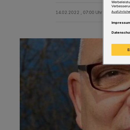
Werbeleist
Verbesseru
14.02.2022 , 07:00 Uhr
Eine Minute 
Ausführliche
Impressu
Datenschu
E