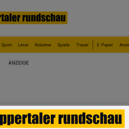
Sport
Leser
Kolumne
Spiele
Trauer
E-Paper
Anze