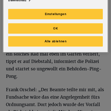
Datenschutz
Friedrich-Engels-Allee sticht Frank Orschel
hinter dem Zaun plötzlich ein Fahrrad ins
Einstellungen
Auge. Bei genauerer Betrachtung entpuppt es
sich als 28-Zoll-Trekking-Rad für Damen mit
OK
hochwertiger Ausstattung: gefederter Sattel
und Lenker sowie Shimano-21-Gang-
Alle ablehnen
Schaltung. Ausgehend davon, dass niemand
ein solches Rad mal eben im Garten verliert,
tippt er auf Diebstahl, informiert die Polizei
und startet so ungewollt ein Behörden-Ping-
Pong.
Frank Orschel: „Der Beamte teilte mir mit, als
Fundsache wäre das eine Angelegenheit fürs
Ordnungsamt. Dort jedoch wurde der Vorfall