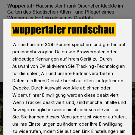
Wuppertal
·
Hausmeister Frank Orschel entdeckte im
Garten des Städtischen Alten- und Pflegeheimes
Wuppertaler Hof ein einsames Qualitäts-
Damenfahrrad. Das Bemühen, es seiner Besitzerin
zurückzugeben, löste ein Behörden-Ping-Pong aus.
Wir und unsere
218
-Partner speichern und greifen auf
personenbezogene Daten wie Browserdaten oder
03.09.2022 , 16:30 Uhr
Eine Minute Lesezeit
eindeutige Kennungen auf Ihrem Gerät zu. Durch
Auswahl von OK aktivieren Sie Tracking-Technologien
für die unter „Wir und unsere Partner verarbeiten
Daten, um Ihnen Dienste bereitzustellen“ aufgeführten
Zwecke. Durch Auswahl von Alle ablehnen oder
Widerruf Ihrer Einwilligung werden diese deaktiviert.
Wenn Tracker deaktiviert sind, sind manche Inhalte und
Anzeigen möglicherweise nicht mehr so relevant für
Sie. Sie können dieses Menü jederzeit wieder aufrufen,
um Ihre Einstellungen zu ändern oder Ihre Einwilligung
zu widerrufen, indem Sie auf den Link Einstellungen am