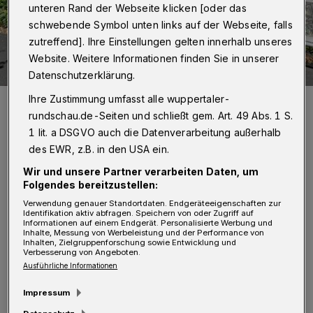
unteren Rand der Webseite klicken [oder das
schwebende Symbol unten links auf der Webseite, falls
zutreffend]. Ihre Einstellungen gelten innerhalb unseres
Website. Weitere Informationen finden Sie in unserer
Datenschutzerklärung.
Ihre Zustimmung umfasst alle wuppertaler-
Hausmeister Frank Orschel mit dem schwierigen Fundstück
(Aufdruck: VEGAS“).
rundschau.de-Seiten und schließt gem. Art. 49 Abs. 1 S.
Foto: Manfred Bube
1 lit. a DSGVO auch die Datenverarbeitung außerhalb
des EWR, z.B. in den USA ein.
Wir und unsere Partner verarbeiten Daten, um
Folgendes bereitzustellen:
Verwendung genauer Standortdaten. Endgeräteeigenschaften zur
Von Manfred Bube
Identifikation aktiv abfragen. Speichern von oder Zugriff auf
Informationen auf einem Endgerät. Personalisierte Werbung und
Inhalte, Messung von Werbeleistung und der Performance von
M
Inhalten, Zielgruppenforschung sowie Entwicklung und
Verbesserung von Angeboten.
ittwoch, 17. August, gegen 10 Uhr:
Ausführliche Informationen
Beim morgendlichen Kontrollgang
Impressum
durch den parkähnlichen Garten entlang der