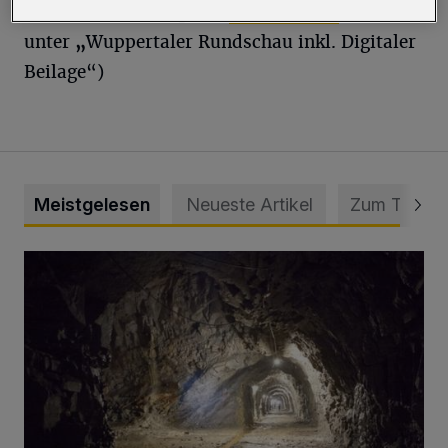
Zur aktuellen Ausgabe:
hier klicken!
(dann
unter
„
Wuppertaler Rundschau inkl. Digitaler
Beilage“)
Meistgelesen
Neueste Artikel
Zum Thema
Tief hinein in die Wuppertaler Unterwelt