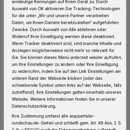
schon online
eindeutige Kennungen auf Ihrem Gerät zu. Durch
Auswahl von OK aktivieren Sie Tracking-Technologien
Wuppertal
·
Wer es ganz eilig hat, die neueste
für die unter „Wir und unsere Partner verarbeiten
Ausgabe der Wuppertaler Rundschau zu lesen, kann
Daten, um Ihnen Dienste bereitzustellen“ aufgeführten
das bereits am Samstag ab 0 Uhr - zumindest in der
Zwecke. Durch Auswahl von Alle ablehnen oder
digitalen Variante.
Widerruf Ihrer Einwilligung werden diese deaktiviert.
Wenn Tracker deaktiviert sind, sind manche Inhalte und
Anzeigen möglicherweise nicht mehr so relevant für
08.08.2026 , 00:00 Uhr
Eine Minute Lesezeit
Sie. Sie können dieses Menü jederzeit wieder aufrufen,
um Ihre Einstellungen zu ändern oder Ihre Einwilligung
zu widerrufen, indem Sie auf den Link Einstellungen am
unteren Rand der Webseite klicken [oder das
schwebende Symbol unten links auf der Webseite, falls
zutreffend]. Ihre Einstellungen gelten innerhalb unseres
Website. Weitere Informationen finden Sie in unserer
Datenschutzerklärung.
Ihre Zustimmung umfasst alle wuppertaler-
rundschau.de-Seiten und schließt gem. Art. 49 Abs. 1 S.
1 lit. a DSGVO auch die Datenverarbeitung außerhalb