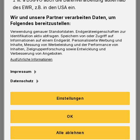
des EWR, z.B. in den USA ein.
Wir und unsere Partner verarbeiten Daten, um
Folgendes bereitzustellen:
Verwendung genauer Standortdaten. Endgeräteeigenschaften zur
Identifikation aktiv abfragen. Speichern von oder Zugriff auf
Informationen auf einem Endgerät. Personalisierte Werbung und
Die Titelseite der aktuellen Ausgabe.
Inhalte, Messung von Werbeleistung und der Performance von
Foto: Rundschau
Inhalten, Zielgruppenforschung sowie Entwicklung und
Verbesserung von Angeboten.
Ausführliche Informationen
Impressum
Datenschutz
Und die hält einige zusätzliche
Annehmlichkeiten bereit. So sind Internet-
Einstellungen
und E-Mail-Adressen verlinkt und mit einem
OK
Klick ansteuerbar, ebenso Bilderstrecken,
Videos und vieles mehr.
Alle ablehnen