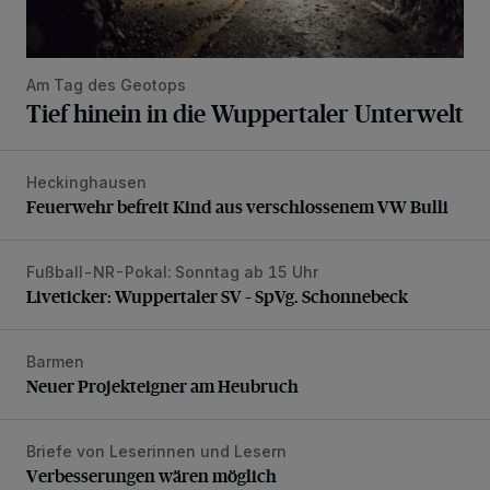
Am Tag des Geotops
Tief hinein in die Wuppertaler Unterwelt
Heckinghausen
Feuerwehr befreit Kind aus verschlossenem VW Bulli
Feuerwehr befreit Kind aus verschlossenem VW Bulli
Fußball-NR-Pokal: Sonntag ab 15 Uhr
Liveticker: Wuppertaler SV – SpVg. Schonnebeck
Liveticker: Wuppertaler SV – SpVg. Schonnebeck
Barmen
Neuer Projekteigner am Heubruch
Neuer Projekteigner am Heubruch
Briefe von Leserinnen und Lesern
Verbesserungen wären möglich
Verbesserungen wären möglich