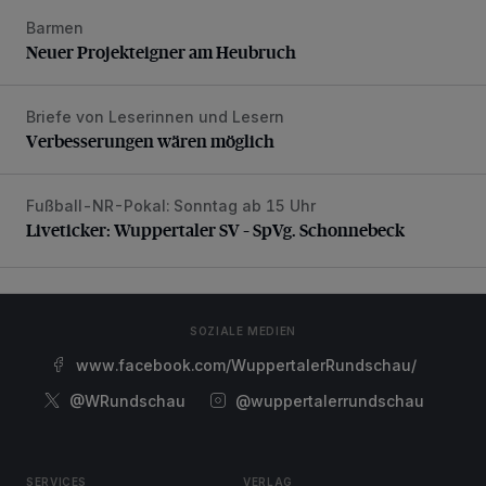
Barmen
Neuer Projekteigner am Heubruch
Neuer Projekteigner am Heubruch
Briefe von Leserinnen und Lesern
Verbesserungen wären möglich
Verbesserungen wären möglich
Fußball-NR-Pokal: Sonntag ab 15 Uhr
Liveticker: Wuppertaler SV – SpVg. Schonnebeck
Liveticker: Wuppertaler SV – SpVg. Schonnebeck
SOZIALE MEDIEN
www.facebook.com/WuppertalerRundschau/
@WRundschau
@wuppertalerrundschau
SERVICES
VERLAG