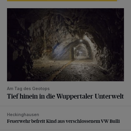
Tief hinein in die Wuppertaler Unterwelt
Am Tag des Geotops
Tief hinein in die Wuppertaler Unterwelt
Heckinghausen
Feuerwehr befreit Kind aus verschlossenem VW Bulli
Feuerwehr befreit Kind aus verschlossenem VW Bulli