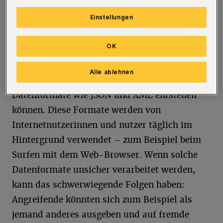
diese zu verstehen und daraus
Einstellungen
Gegenmaßnahmen zum Schutz vor solchen
Attacken zu entwickeln.
OK
Zu Beginn seiner Forschungstätigkeit
Alle ablehnen
untersuchte er Risiken, die durch
Datenformate wie JSON und XML entstehen
können. Diese Formate werden von
Internetnutzerinnen und nutzer täglich im
Hintergrund verwendet – zum Beispiel beim
Surfen mit dem Web-Browser. Wenn solche
Datenformate unsicher verarbeitet werden,
kann das schwerwiegende Folgen haben:
Angreifende könnten sich zum Beispiel als
jemand anderes ausgeben und auf fremde