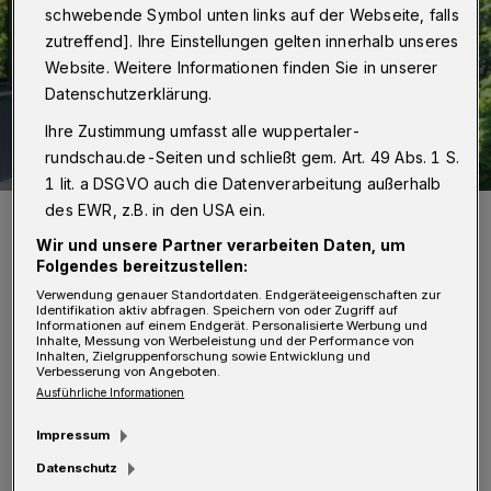
schwebende Symbol unten links auf der Webseite, falls
zutreffend]. Ihre Einstellungen gelten innerhalb unseres
Website. Weitere Informationen finden Sie in unserer
Datenschutzerklärung.
Ihre Zustimmung umfasst alle wuppertaler-
rundschau.de-Seiten und schließt gem. Art. 49 Abs. 1 S.
1 lit. a DSGVO auch die Datenverarbeitung außerhalb
des EWR, z.B. in den USA ein.
Prof. Christian Mainka.
Foto: Friederike von Heyden
Wir und unsere Partner verarbeiten Daten, um
Folgendes bereitzustellen:
Verwendung genauer Standortdaten. Endgeräteeigenschaften zur
Identifikation aktiv abfragen. Speichern von oder Zugriff auf
Informationen auf einem Endgerät. Personalisierte Werbung und
Inhalte, Messung von Werbeleistung und der Performance von
D
Inhalten, Zielgruppenforschung sowie Entwicklung und
Verbesserung von Angeboten.
ie Forschungen des 38-Jährigen
Ausführliche Informationen
befassen sich mit Themen der Web-
Impressum
und Datensicherheit. Dabei ist sein Ziel,
Datenschutz
Sicherheitsschwachstellen zu identifizieren,