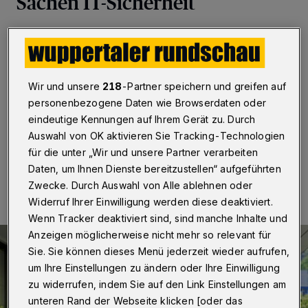
Sachen IT-Sicherheit
Wuppertal
·
Wie sicher sind eigentlich die
Datenformate und Dokumente, die man täglich
verwendet? Christian Mainka, neuer Professor an der
Bergischen Universität, deckt in seiner Forschung auf,
Wir und unsere
218
-Partner speichern und greifen auf
wie Angreiferinnen und Angreifer Sicherheitslücken
personenbezogene Daten wie Browserdaten oder
ausnutzen. Sein Ziel: das Internet sicherer machen.
eindeutige Kennungen auf Ihrem Gerät zu. Durch
Auswahl von OK aktivieren Sie Tracking-Technologien
für die unter „Wir und unsere Partner verarbeiten
03.07.2025 , 10:30 Uhr
Eine Minute Lesezeit
Daten, um Ihnen Dienste bereitzustellen“ aufgeführten
Zwecke. Durch Auswahl von Alle ablehnen oder
Widerruf Ihrer Einwilligung werden diese deaktiviert.
Wenn Tracker deaktiviert sind, sind manche Inhalte und
Anzeigen möglicherweise nicht mehr so relevant für
Sie. Sie können dieses Menü jederzeit wieder aufrufen,
um Ihre Einstellungen zu ändern oder Ihre Einwilligung
zu widerrufen, indem Sie auf den Link Einstellungen am
unteren Rand der Webseite klicken [oder das