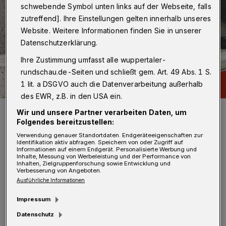
schwebende Symbol unten links auf der Webseite, falls
zutreffend]. Ihre Einstellungen gelten innerhalb unseres
Website. Weitere Informationen finden Sie in unserer
Datenschutzerklärung.
Ihre Zustimmung umfasst alle wuppertaler-
rundschau.de-Seiten und schließt gem. Art. 49 Abs. 1 S.
1 lit. a DSGVO auch die Datenverarbeitung außerhalb
des EWR, z.B. in den USA ein.
Symbolbild.
Wir und unsere Partner verarbeiten Daten, um
Foto: Wuppertaler Rundschau / jak
Folgendes bereitzustellen:
Verwendung genauer Standortdaten. Endgeräteeigenschaften zur
Identifikation aktiv abfragen. Speichern von oder Zugriff auf
Informationen auf einem Endgerät. Personalisierte Werbung und
Inhalte, Messung von Werbeleistung und der Performance von
Inhalten, Zielgruppenforschung sowie Entwicklung und
Verbesserung von Angeboten.
S
Ausführliche Informationen
icherheitshalber wurde die Brücke
seither in kürzeren Intervallen als
Impressum
vorgeschrieben kontrolliert. Nun folgte eine
Datenschutz