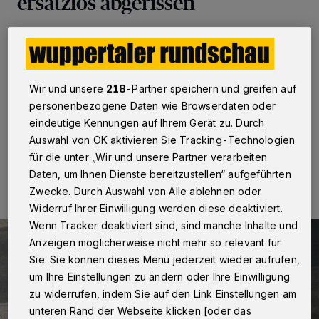
ersatzlos abgerissen
Wuppertal
·
Die Fußgängerbrücke Saarbrücker Straße,
die über die Hauptstrecke der Deutschen Bahn AG
führt, muss abgerissen werden. Sie ist bereits seit
einigen Jahren halbseitig gesperrt, nachdem erhebliche
Wir und unsere
218
-Partner speichern und greifen auf
Schäden entdeckt worden waren.
personenbezogene Daten wie Browserdaten oder
eindeutige Kennungen auf Ihrem Gerät zu. Durch
Auswahl von OK aktivieren Sie Tracking-Technologien
20.05.2020 , 14:27 Uhr
Eine Minute Lesezeit
für die unter „Wir und unsere Partner verarbeiten
Daten, um Ihnen Dienste bereitzustellen“ aufgeführten
Zwecke. Durch Auswahl von Alle ablehnen oder
Widerruf Ihrer Einwilligung werden diese deaktiviert.
Wenn Tracker deaktiviert sind, sind manche Inhalte und
Anzeigen möglicherweise nicht mehr so relevant für
Sie. Sie können dieses Menü jederzeit wieder aufrufen,
um Ihre Einstellungen zu ändern oder Ihre Einwilligung
zu widerrufen, indem Sie auf den Link Einstellungen am
unteren Rand der Webseite klicken [oder das