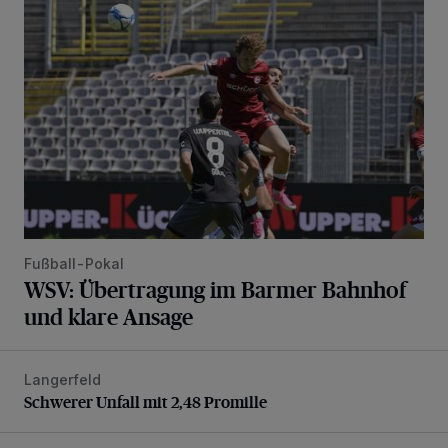
WSV: Übertragung im Barmer Bahnhof und klare Ansage
Fußball-Pokal
WSV: Übertragung im Barmer Bahnhof
und klare Ansage
Langerfeld
Schwerer Unfall mit 2,48 Promille
Schwerer Unfall mit 2,48 Promille