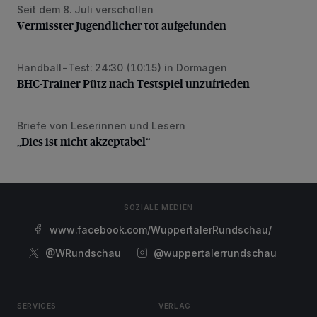
Seit dem 8. Juli verschollen
Vermisster Jugendlicher tot aufgefunden
Vermisster Jugendlicher tot aufgefunden
Handball-Test: 24:30 (10:15) in Dormagen
BHC-Trainer Pütz nach Testspiel unzufrieden
BHC-Trainer Pütz nach Testspiel unzufrieden
Briefe von Leserinnen und Lesern
„Dies ist nicht akzeptabel“
„Dies ist nicht akzeptabel“
SOZIALE MEDIEN
www.facebook.com/WuppertalerRundschau/
@WRundschau
@wuppertalerrundschau
SERVICES
VERLAG