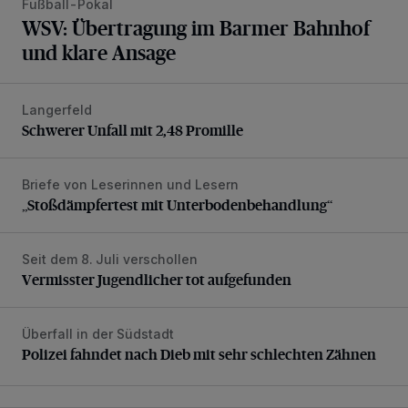
Fußball-Pokal
WSV: Übertragung im Barmer Bahnhof
und klare Ansage
Langerfeld
Schwerer Unfall mit 2,48 Promille
Schwerer Unfall mit 2,48 Promille
Briefe von Leserinnen und Lesern
„Stoßdämpfertest mit Unterbodenbehandlung“
„Stoßdämpfertest mit Unterbodenbehandlung“
Seit dem 8. Juli verschollen
Vermisster Jugendlicher tot aufgefunden
Vermisster Jugendlicher tot aufgefunden
Überfall in der Südstadt
Polizei fahndet nach Dieb mit sehr schlechten Zähnen
Polizei fahndet nach Dieb mit sehr schlechten Zähnen