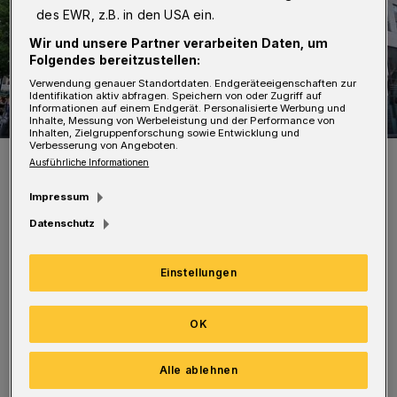
des EWR, z.B. in den USA ein.
Wir und unsere Partner verarbeiten Daten, um
Folgendes bereitzustellen:
Verwendung genauer Standortdaten. Endgeräteeigenschaften zur
Identifikation aktiv abfragen. Speichern von oder Zugriff auf
Informationen auf einem Endgerät. Personalisierte Werbung und
Inhalte, Messung von Werbeleistung und der Performance von
Inhalten, Zielgruppenforschung sowie Entwicklung und
Verbesserung von Angeboten.
Noch gibt es eine „Runners Point“-Filiale in den City-Arkaden.
Ausführliche Informationen
Foto: City-Arkaden
Impressum
Datenschutz
Einstellungen
Eine offizielle Stellungnahme des
Unternehmens gibt es noch nicht. Der
OK
Betriebsrat von „Runners Point“ hat bereits
einen Anwalt eingeschaltet. Zum RP-Artikel:
Alle ablehnen
hier klicken!