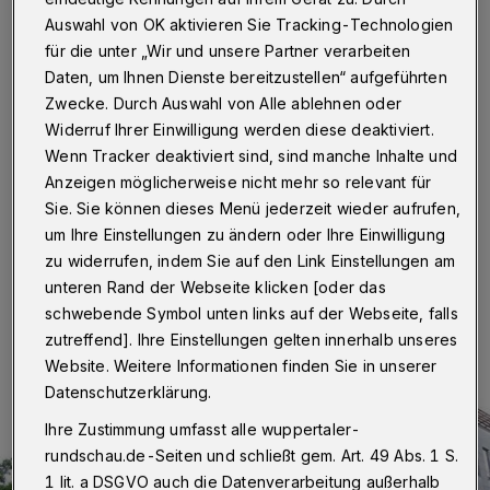
droht das Aus
Auswahl von OK aktivieren Sie Tracking-Technologien
für die unter „Wir und unsere Partner verarbeiten
Wuppertal
·
Auch der Wuppertaler Filiale des
Daten, um Ihnen Dienste bereitzustellen“ aufgeführten
Laufschuh-Anbieters „Runners Point“ droht das Aus.
Nach Angaben der „Rheinischen Post“ plant der
Zwecke. Durch Auswahl von Alle ablehnen oder
Mutterkonzern „Foot Locker“ offenbar die Schließung
Widerruf Ihrer Einwilligung werden diese deaktiviert.
aller Sportartikel-Läden – und damit auch der in den
Wenn Tracker deaktiviert sind, sind manche Inhalte und
Elberfelder City-Arkaden.
Anzeigen möglicherweise nicht mehr so relevant für
Sie. Sie können dieses Menü jederzeit wieder aufrufen,
um Ihre Einstellungen zu ändern oder Ihre Einwilligung
18.05.2020 , 22:36 Uhr
Eine Minute Lesezeit
zu widerrufen, indem Sie auf den Link Einstellungen am
unteren Rand der Webseite klicken [oder das
schwebende Symbol unten links auf der Webseite, falls
zutreffend]. Ihre Einstellungen gelten innerhalb unseres
Website. Weitere Informationen finden Sie in unserer
Datenschutzerklärung.
Ihre Zustimmung umfasst alle wuppertaler-
rundschau.de-Seiten und schließt gem. Art. 49 Abs. 1 S.
1 lit. a DSGVO auch die Datenverarbeitung außerhalb