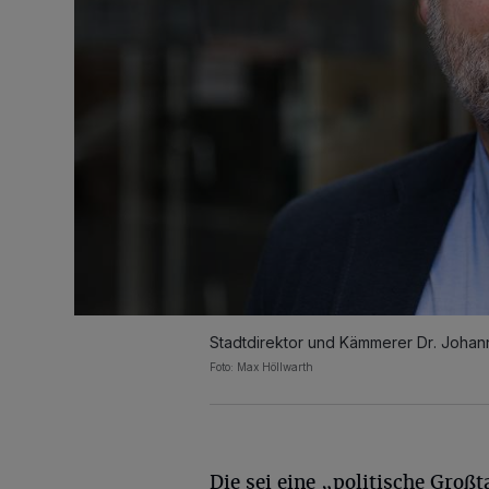
Stadtdirektor und Kämmerer Dr. Johan
Foto: Max Höllwarth
Die sei eine „politische Großta