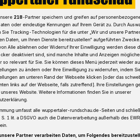
unsere
218
-Partner speichern und greifen auf personenbezogen
aten oder eindeutige Kennungen auf Ihrem Gerät zu. Durch Ausw
ppertals Kämmerer hofft auf Umsetzung des Scholz-Plans
n Sie Tracking-Technologien für die unter „Wir und unsere Partne
en Daten, um Ihnen Dienste bereitzustellen“ aufgeführten Zwecke
on Alle ablehnen oder Widerruf Ihrer Einwilligung werden diese de
cker deaktiviert sind, sind manche Inhalte und Anzeigen möglich
awig: „Licht am
r so relevant für Sie. Sie können dieses Menü jederzeit wieder au
tellungen zu ändern oder Ihre Einwilligung zu widerrufen, indem Si
nnels“
stellungen am unteren Rand der Webseite klicken [oder das schw
ten links auf der Webseite, falls zutreffend]. Ihre Einstellungen g
 unseres Website. Weitere Informationen finden Sie in unserer
utzerklärung.
dnis „Für die Würde unserer Städte“, dem
immung umfasst alle wuppertaler-rundschau.de-Seiten und schließt
bt Bundesfinanzminister Olaf Scholz für
 S. 1 lit. a DSGVO auch die Datenverarbeitung außerhalb des EWR, 
kts zur Tilgung der lommunalen
ein.
r Corona-bedingten Ausfälle bei der
unsere Partner verarbeiten Daten, um Folgendes bereitzustell