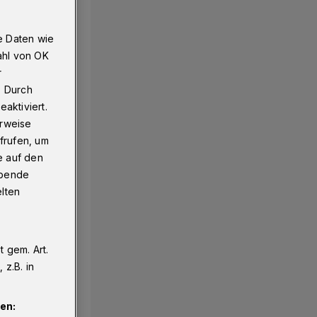
e Daten wie
ahl von OK
r
. Durch
aktiviert.
erweise
frufen, um
e auf den
ebende
elten
 gem. Art.
z.B. in
en: