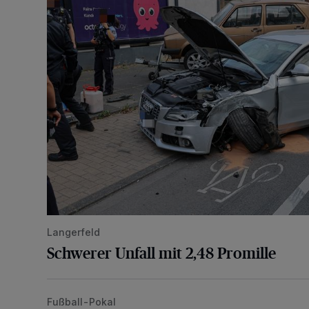
Langerfeld
Schwerer Unfall mit 2,48 Promille
Fußball-Pokal
WSV: Übertragung im Barmer Bahnhof und klare An