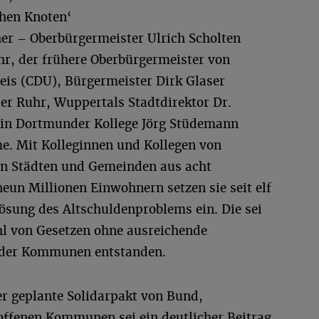
chen Knoten‘
her – Oberbürgermeister Ulrich Scholten
r, der frühere Oberbürgermeister von
is (CDU), Bürgermeister Dirk Glaser
der Ruhr, Wuppertals Stadtdirektor Dr.
ein Dortmunder Kollege Jörg Stüdemann
me. Mit Kolleginnen und Kollegen von
n Städten und Gemeinden aus acht
eun Millionen Einwohnern setzen sie seit elf
ösung des Altschuldenproblems ein. Die sei
hl von Gesetzen ohne ausreichende
 der Kommunen entstanden.
r geplante Solidarpakt von Bund,
offenen Kommunen sei ein deutlicher Beitrag