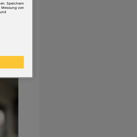
gen. Speichern
e, Messung von
 und