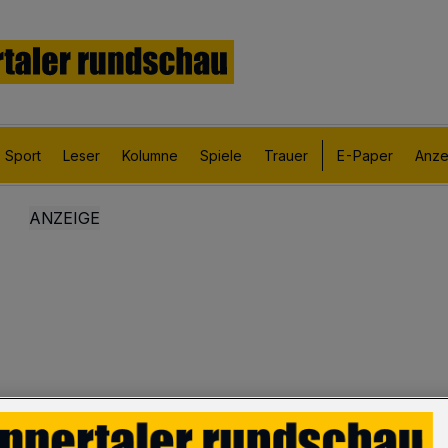
Sport
Leser
Kolumne
Spiele
Trauer
E-Paper
Anze