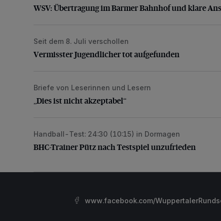
WSV: Übertragung im Barmer Bahnhof und klare An
Seit dem 8. Juli verschollen
Vermisster Jugendlicher tot aufgefunden
Vermisster Jugendlicher tot aufgefunden
Briefe von Leserinnen und Lesern
„Dies ist nicht akzeptabel“
„Dies ist nicht akzeptabel“
Handball-Test: 24:30 (10:15) in Dormagen
BHC-Trainer Pütz nach Testspiel unzufrieden
BHC-Trainer Pütz nach Testspiel unzufrieden
www.facebook.com/WuppertalerRunds