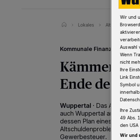
Wir und 
Browserd
Lokales
Altschulden: Wu
aktiviere
verarbeit
Auswahl v
Kommunale Finanzen
Wenn Tra
Kämmerer Sl
nicht meh
Ihre Eins
Ende des Tu
Link Ein
Symbol un
innerhalb
Datensch
Wuppertal
·
Das Aktionsbün
Ihre Zust
auch Wuppertal angehört, lo
49 Abs. 1
dessen Plan eines Solidarpa
den USA 
Altschuldenprobleme und de
Wir und 
Gewerbesteuer.