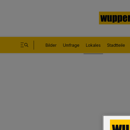
Bilder
Umfrage
Lokales
Stadtteile