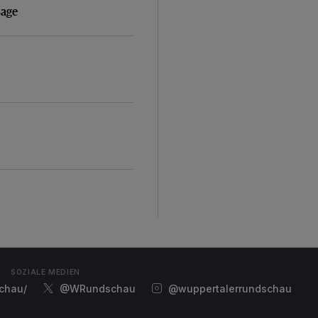
sage
SOZIALE MEDIEN
chau/
@WRundschau
@wuppertalerrundschau