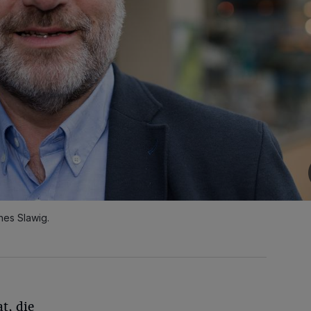
nes Slawig.
t, die