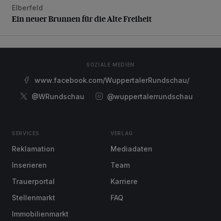
Elberfeld
Ein neuer Brunnen für die Alte Freiheit
Ein neuer Brunnen für die Alte Freiheit
SOZIALE MEDIEN
www.facebook.com/WuppertalerRundschau/
@WRundschau
@wuppertalerrundschau
SERVICES
VERLAG
Reklamation
Mediadaten
Inserieren
Team
Trauerportal
Karriere
Stellenmarkt
FAQ
Immobilienmarkt