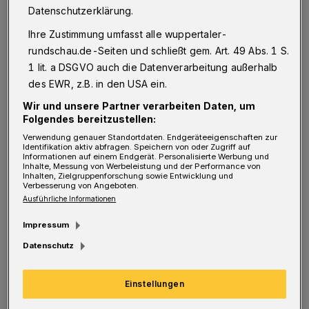
Oberbürgermeister aber völlig ungewöhnlich.
Datenschutzerklärung.
Schneidewind ist bekanntlich noch wenige
Ihre Zustimmung umfasst alle wuppertaler-
Tage beides und entschied sich ganz bewusst
rundschau.de-Seiten und schließt gem. Art. 49 Abs. 1 S.
dafür, neben seinem offiziellen Ausstand
1 lit. a DSGVO auch die Datenverarbeitung außerhalb
des EWR, z.B. in den USA ein.
nächste Woche auch noch einen intellektuellen
Wir und unsere Partner verarbeiten Daten, um
zu geben – weil er sich in den letzten fünf
Folgendes bereitzustellen:
Jahren in dieser Stadt nicht nur konkret
Verwendung genauer Standortdaten. Endgeräteeigenschaften zur
Identifikation aktiv abfragen. Speichern von oder Zugriff auf
handelnd, sondern immer auch nachdenkend
Informationen auf einem Endgerät. Personalisierte Werbung und
Inhalte, Messung von Werbeleistung und der Performance von
bewegt habe. Resultat war der Auftritt am
Inhalten, Zielgruppenforschung sowie Entwicklung und
Verbesserung von Angeboten.
Rednerpult im zu diesem Anlass aus allen
Ausführliche Informationen
Nähten platzenden Audimax der Kirchlichen
Impressum
Hochschule auf der Hardt.
Datenschutz
Scheidender OB Uwe Schneidewind zieht
„Von außen wird begeistert auf diese Stadt geschaut“
Einstellungen
Bilanz
„Von außen wird begeistert auf