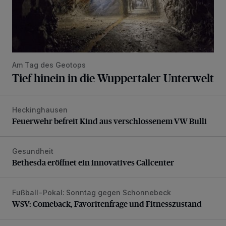
Am Tag des Geotops
Tief hinein in die Wuppertaler Unterwelt
Heckinghausen
Feuerwehr befreit Kind aus verschlossenem VW Bulli
Feuerwehr befreit Kind aus verschlossenem VW Bulli
Gesundheit
Bethesda eröffnet ein innovatives Callcenter
Bethesda eröffnet ein innovatives Callcenter
Fußball-Pokal: Sonntag gegen Schonnebeck
WSV: Comeback, Favoritenfrage und Fitnesszustand
WSV: Comeback, Favoritenfrage und Fitnesszustand