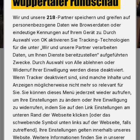
Wir und unsere
218
-Partner speichern und greifen auf
personenbezogene Daten wie Browserdaten oder
eindeutige Kennungen auf Ihrem Gerät zu. Durch
Auswahl von OK aktivieren Sie Tracking-Technologien
für die unter „Wir und unsere Partner verarbeiten
Großer Beifall zum Abschied: Uwe Schneidewind nach seinem
Daten, um Ihnen Dienste bereitzustellen“ aufgeführten
Auftritt auf der Hardt.
Zwecke. Durch Auswahl von Alle ablehnen oder
Foto: Wuppertaler Rundschau/rt
Widerruf Ihrer Einwilligung werden diese deaktiviert.
Wenn Tracker deaktiviert sind, sind manche Inhalte und
Anzeigen möglicherweise nicht mehr so relevant für
Sie. Sie können dieses Menü jederzeit wieder aufrufen,
um Ihre Einstellungen zu ändern oder Ihre Einwilligung
Von Roderich Trapp
zu widerrufen, indem Sie auf den Link Einstellungen am
unteren Rand der Webseite klicken [oder das
A
schwebende Symbol unten links auf der Webseite, falls
bschiedsvorlesung? Das ist für
zutreffend]. Ihre Einstellungen gelten innerhalb unseres
Professoren ein etabliertes Format, für
Website. Weitere Informationen finden Sie in unserer