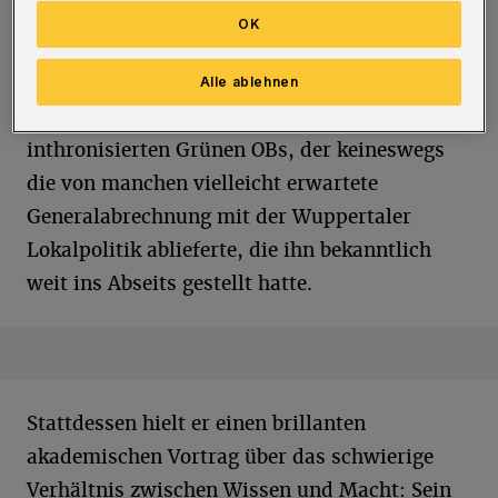
diese Stadt geschaut“
OK
Gekommen waren bei Weitem nicht nur
Alle ablehnen
eingefleischte Anhänger des mit CDU-Hilfe
inthronisierten Grünen OBs, der keineswegs
die von manchen vielleicht erwartete
Generalabrechnung mit der Wuppertaler
Lokalpolitik ablieferte, die ihn bekanntlich
weit ins Abseits gestellt hatte.
Stattdessen hielt er einen brillanten
akademischen Vortrag über das schwierige
Verhältnis zwischen Wissen und Macht: Sein