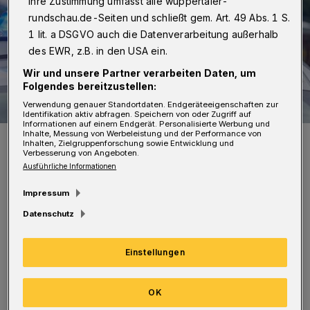
Ihre Zustimmung umfasst alle wuppertaler-
rundschau.de-Seiten und schließt gem. Art. 49 Abs. 1 S.
1 lit. a DSGVO auch die Datenverarbeitung außerhalb
des EWR, z.B. in den USA ein.
Wir und unsere Partner verarbeiten Daten, um
Folgendes bereitzustellen:
Verwendung genauer Standortdaten. Endgeräteeigenschaften zur
Identifikation aktiv abfragen. Speichern von oder Zugriff auf
Informationen auf einem Endgerät. Personalisierte Werbung und
Inhalte, Messung von Werbeleistung und der Performance von
Symbolfoto.
Inhalten, Zielgruppenforschung sowie Entwicklung und
Foto: Christoph Petersen
Verbesserung von Angeboten.
Ausführliche Informationen
Impressum
Datenschutz
Die Beamten der Autobahnpolizei Düsseldorf
Einstellungen
filmten mit ihrem speziell ausgerüsteten
Fahrzeug den Geschwindigkeitsverstoß beim
OK
Nachfahren und hielten den Mercedes an.