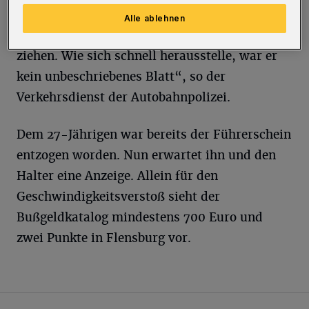
„Der 27-Jährige wollte sich durch Nennung
Alle ablehnen
der falschen Personalien aus der Affäre
ziehen. Wie sich schnell herausstelle, war er
kein unbeschriebenes Blatt“, so der
Verkehrsdienst der Autobahnpolizei.
Dem 27-Jährigen war bereits der Führerschein
entzogen worden. Nun erwartet ihn und den
Halter eine Anzeige. Allein für den
Geschwindigkeitsverstoß sieht der
Bußgeldkatalog mindestens 700 Euro und
zwei Punkte in Flensburg vor.