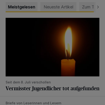
Meistgelesen
Neueste Artikel
Zum Thema
Vermisster Jugendlicher tot aufgefunden
Seit dem 8. Juli verschollen
Vermisster Jugendlicher tot aufgefunden
Briefe von Leserinnen und Lesern
„Stoßdämpfertest mit Unterbodenbehandlung“