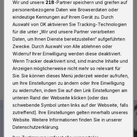
Führerschein
Wir und unsere
218
-Partner speichern und greifen auf
personenbezogene Daten wie Browserdaten oder
Wuppertal
·
Ein 27 Jahre alter Mann ist am Mittwoch
eindeutige Kennungen auf Ihrem Gerät zu. Durch
(29. Dezember 2021) auf der A 535 in Richtung
Auswahl von OK aktivieren Sie Tracking-Technologien
Wuppertal in einem Mercedes AMG mit einer
für die unter „Wir und unsere Partner verarbeiten
Geschwindigkeit von 193 statt der vorgeschriebenen
Daten, um Ihnen Dienste bereitzustellen“ aufgeführten
100 km/h geblitzt worden. Er besitzt zudem keinen
Zwecke. Durch Auswahl von Alle ablehnen oder
Führerschein.
Widerruf Ihrer Einwilligung werden diese deaktiviert.
Wenn Tracker deaktiviert sind, sind manche Inhalte und
Anzeigen möglicherweise nicht mehr so relevant für
29.12.2021 , 15:29 Uhr
Eine Minute Lesezeit
Sie. Sie können dieses Menü jederzeit wieder aufrufen,
um Ihre Einstellungen zu ändern oder Ihre Einwilligung
zu widerrufen, indem Sie auf den Link Einstellungen am
unteren Rand der Webseite klicken [oder das
schwebende Symbol unten links auf der Webseite, falls
zutreffend]. Ihre Einstellungen gelten innerhalb unseres
Website. Weitere Informationen finden Sie in unserer
Datenschutzerklärung.