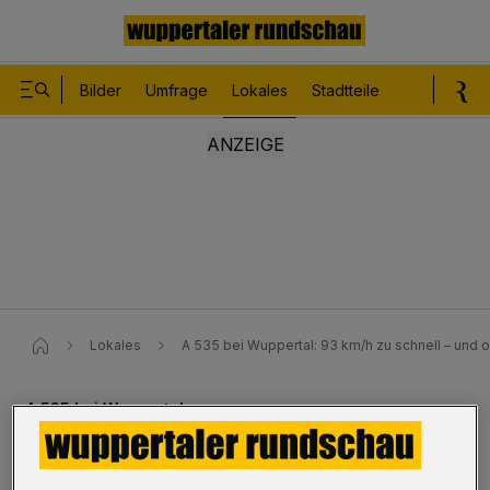
Bilder
Umfrage
Lokales
Stadtteile
Sport
Le
Lokales
A 535 bei Wuppertal: 93 km/h zu schnell – und 
A 535 bei Wuppertal
93 km/h zu schnell – und ohne