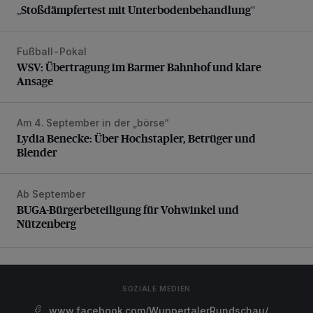
„Stoßdämpfertest mit Unterbodenbehandlung“
Fußball-Pokal
WSV: Übertragung im Barmer Bahnhof und klare Ansage
WSV: Übertragung im Barmer Bahnhof und klare
Ansage
Am 4. September in der „börse“
Lydia Benecke: Über Hochstapler, Betrüger und Blender
Lydia Benecke: Über Hochstapler, Betrüger und
Blender
Ab September
BUGA-Bürgerbeteiligung für Vohwinkel und Nützenberg
BUGA-Bürgerbeteiligung für Vohwinkel und
Nützenberg
SOZIALE MEDIEN
www.facebook.com/WuppertalerRundschau/