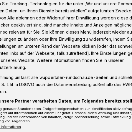
n Sie Tracking-Technologien für die unter „Wir und unsere Partne
en Daten, um Ihnen Dienste bereitzustellen“ aufgeführten Zwecke
on Alle ablehnen oder Widerruf Ihrer Einwilligung werden diese de
cheidung
cker deaktiviert sind, sind manche Inhalte und Anzeigen möglich
r so relevant für Sie. Sie können dieses Menü jederzeit wieder au
tellungen zu ändern oder Ihre Einwilligung zu widerrufen, indem Si
stellungen am unteren Rand der Webseite klicken [oder das schw
ten links auf der Webseite, falls zutreffend]. Ihre Einstellungen g
 Entscheidung
 unseres Website. Weitere Informationen finden Sie in unserer
utzerklärung.
immung umfasst alle wuppertaler-rundschau.de-Seiten und schließt
h nach Wochenendfahrplan
 S. 1 lit. a DSGVO auch die Datenverarbeitung außerhalb des EWR, 
ein.
unsere Partner verarbeiten Daten, um Folgendes bereitzustell
 genauer Standortdaten. Endgeräteeigenschaften zur Identifikation aktiv abfra
griff auf Informationen auf einem Endgerät. Personalisierte Werbung und Inhalt
Lesezeit
ung und der Performance von Inhalten, Zielgruppenforschung sowie Entwicklung
ng von Angeboten.
 Informationen