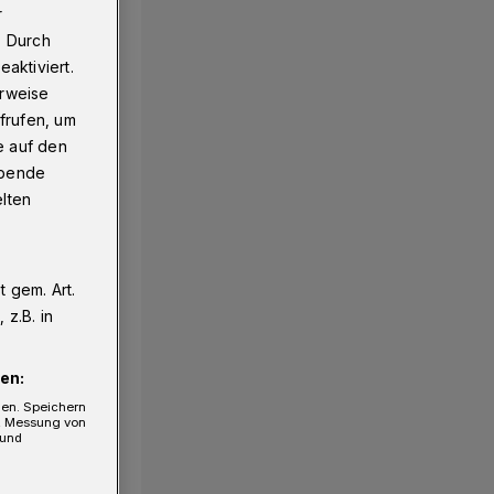
r
. Durch
aktiviert.
erweise
frufen, um
e auf den
ebende
elten
 gem. Art.
z.B. in
en:
gen. Speichern
e, Messung von
 und