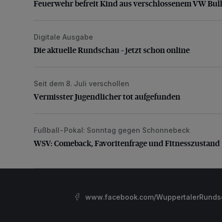
Feuerwehr befreit Kind aus verschlossenem VW Bull
Digitale Ausgabe
Die aktuelle Rundschau – jetzt schon online
Die aktuelle Rundschau – jetzt schon online
Seit dem 8. Juli verschollen
Vermisster Jugendlicher tot aufgefunden
Vermisster Jugendlicher tot aufgefunden
Fußball-Pokal: Sonntag gegen Schonnebeck
WSV: Comeback, Favoritenfrage und Fitnesszustan
WSV: Comeback, Favoritenfrage und Fitnesszustand
www.facebook.com/WuppertalerRunds