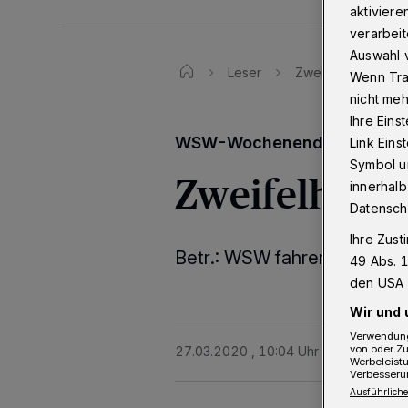
aktiviere
verarbeit
Auswahl v
Leser
Zweifelhafte Ents
Wenn Tra
nicht meh
Ihre Eins
WSW-Wochenendfahrplan
Link Ein
Symbol un
Zweifelhafte
innerhalb
Datensch
Ihre Zust
Betr.: WSW fahren nur noc
49 Abs. 1
den USA 
Wir und 
Verwendung
von oder Zu
27.03.2020 , 10:04 Uhr
Eine Minute 
Werbeleist
Verbesseru
Ausführliche