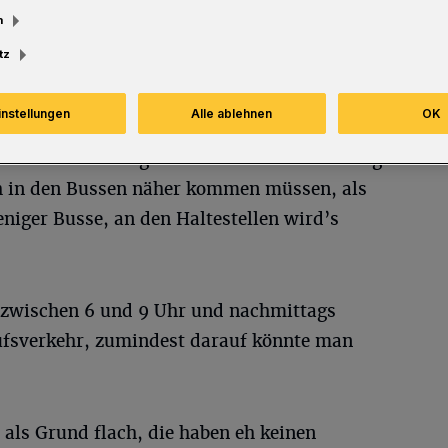
m
tz
e um die
instellungen
Alle ablehnen
OK
ontakte,
! Und die WSW sorgen mit dieser Entscheidung
ch in den Bussen näher kommen müssen, als
eniger Busse, an den Haltestellen wird’s
 zwischen 6 und 9 Uhr und nachmittags
ufsverkehr, zumindest darauf könnte man
t als Grund flach, die haben eh keinen