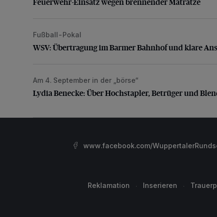
Feuerwehr-Einsatz wegen brennender Matratze
Fußball-Pokal
WSV: Übertragung im Barmer Bahnhof und klare An
WSV: Übertragung im Barmer Bahnhof und klare An
Am 4. September in der „börse“
Lydia Benecke: Über Hochstapler, Betrüger und Blen
Lydia Benecke: Über Hochstapler, Betrüger und Ble
www.facebook.com/WuppertalerRunds
Reklamation
Inserieren
Trauerp