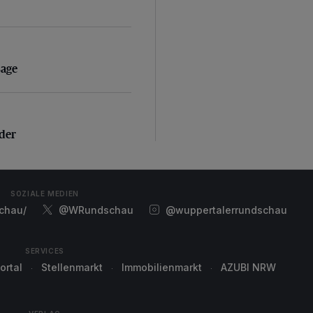
sage
sage
der
nder
SOZIALE MEDIEN
chau/
@WRundschau
@wuppertalerrundschau
SERVICES
ortal
Stellenmarkt
Immobilienmarkt
AZUBI NRW