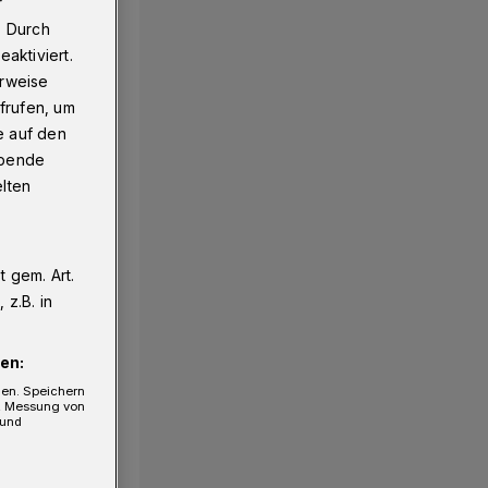
r
. Durch
aktiviert.
erweise
frufen, um
e auf den
ebende
elten
 gem. Art.
z.B. in
en:
gen. Speichern
e, Messung von
 und