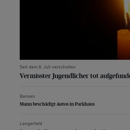
Seit dem 8. Juli verschollen
Vermisster Jugendlicher tot aufgefund
Barmen
Mann beschädigt Autos in Parkhaus
Mann beschädigt Autos in Parkhaus
Langerfeld
Feuerwehr-Einsatz wegen brennender Matratze