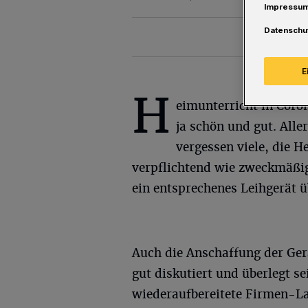
Impressu
Datenschu
E
H
eimunterricht in Coro
ja schön und gut. Alle
vergessen viele, die H
verpflichtend wie zweckmäßig
ein entsprechenes Leihgerät ü
Auch die Anschaffung der Gerä
gut diskutiert und überlegt se
wiederaufbereitete Firmen-La