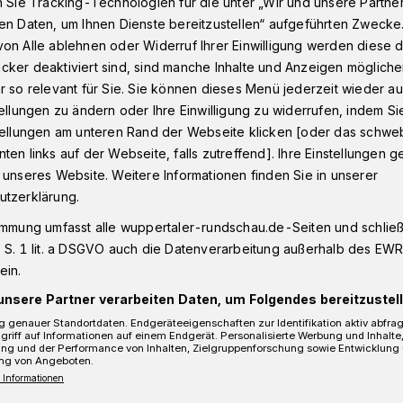
n Sie Tracking-Technologien für die unter „Wir und unsere Partne
en Daten, um Ihnen Dienste bereitzustellen“ aufgeführten Zwecke
on Alle ablehnen oder Widerruf Ihrer Einwilligung werden diese de
cker deaktiviert sind, sind manche Inhalte und Anzeigen möglich
nügend Laptops?
r so relevant für Sie. Sie können dieses Menü jederzeit wieder au
tellungen zu ändern oder Ihre Einwilligung zu widerrufen, indem Si
stellungen am unteren Rand der Webseite klicken [oder das schw
ling“
ten links auf der Webseite, falls zutreffend]. Ihre Einstellungen g
en genügend
 unseres Website. Weitere Informationen finden Sie in unserer
utzerklärung.
immung umfasst alle wuppertaler-rundschau.de-Seiten und schließt
 S. 1 lit. a DSGVO auch die Datenverarbeitung außerhalb des EWR, 
ein.
unsere Partner verarbeiten Daten, um Folgendes bereitzustell
 an ‚Solinger Modell‘-Verbot“
 genauer Standortdaten. Endgeräteeigenschaften zur Identifikation aktiv abfra
griff auf Informationen auf einem Endgerät. Personalisierte Werbung und Inhalt
ung und der Performance von Inhalten, Zielgruppenforschung sowie Entwicklung
ng von Angeboten.
 Informationen
Lesezeit