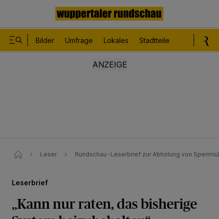
Bilder
Umfrage
Lokales
Stadtteile
Sport
Le
Leser
Rundschau-Leserbrief zur Abholung von Sperrmüll
Leserbrief
„Kann nur raten, das bisherige