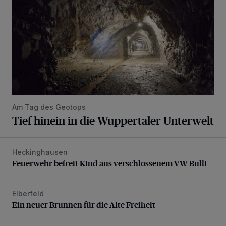
Am Tag des Geotops
Tief hinein in die Wuppertaler Unterwelt
Heckinghausen
Feuerwehr befreit Kind aus verschlossenem VW Bulli
Feuerwehr befreit Kind aus verschlossenem VW Bulli
Elberfeld
Ein neuer Brunnen für die Alte Freiheit
Ein neuer Brunnen für die Alte Freiheit