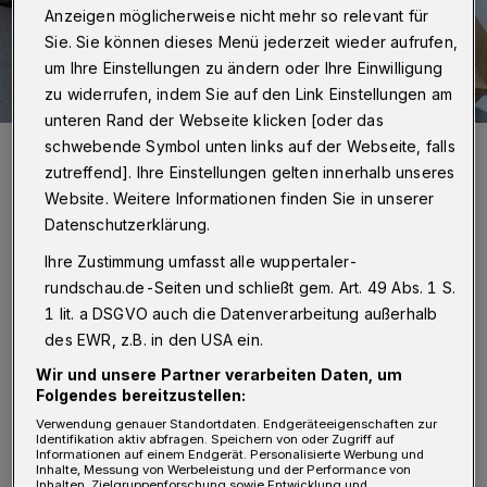
Anzeigen möglicherweise nicht mehr so relevant für
Sie. Sie können dieses Menü jederzeit wieder aufrufen,
um Ihre Einstellungen zu ändern oder Ihre Einwilligung
zu widerrufen, indem Sie auf den Link Einstellungen am
unteren Rand der Webseite klicken [oder das
Die Entsorgungsbetriebe bei der Arbeit.
schwebende Symbol unten links auf der Webseite, falls
Foto: AWG
zutreffend]. Ihre Einstellungen gelten innerhalb unseres
Website. Weitere Informationen finden Sie in unserer
Datenschutzerklärung.
Ihre Zustimmung umfasst alle wuppertaler-
rundschau.de-Seiten und schließt gem. Art. 49 Abs. 1 S.
I
ch bin in Wichlinghausen groß geworden
1 lit. a DSGVO auch die Datenverarbeitung außerhalb
und wohne nun schon seit 16 Jahren in
des EWR, z.B. in den USA ein.
Hagen. Bei meinem Besuch bei meinem Vater
Wir und unsere Partner verarbeiten Daten, um
Folgendes bereitzustellen:
in Wupperta, habe ich auch einen Blick in die
Verwendung genauer Standortdaten. Endgeräteeigenschaften zur
Rundschau vom 4. Mai 2024 geworfen und
Identifikation aktiv abfragen. Speichern von oder Zugriff auf
Informationen auf einem Endgerät. Personalisierte Werbung und
den Leserbrief „Abholung reformieren“ zum
Inhalte, Messung von Werbeleistung und der Performance von
Inhalten, Zielgruppenforschung sowie Entwicklung und