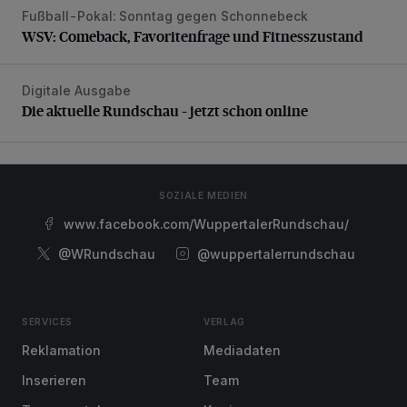
Fußball-Pokal: Sonntag gegen Schonnebeck
WSV: Comeback, Favoritenfrage und Fitnesszustand
WSV: Comeback, Favoritenfrage und Fitnesszustand
Digitale Ausgabe
Die aktuelle Rundschau – jetzt schon online
Die aktuelle Rundschau – jetzt schon online
SOZIALE MEDIEN
www.facebook.com/WuppertalerRundschau/
@WRundschau
@wuppertalerrundschau
SERVICES
VERLAG
Reklamation
Mediadaten
Inserieren
Team