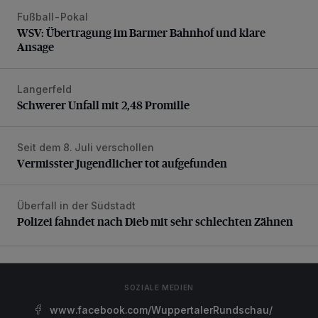
Fußball-Pokal
WSV: Übertragung im Barmer Bahnhof und klare Ansage
WSV: Übertragung im Barmer Bahnhof und klare
Ansage
Langerfeld
Schwerer Unfall mit 2,48 Promille
Schwerer Unfall mit 2,48 Promille
Seit dem 8. Juli verschollen
Vermisster Jugendlicher tot aufgefunden
Vermisster Jugendlicher tot aufgefunden
Überfall in der Südstadt
Polizei fahndet nach Dieb mit sehr schlechten Zähnen
Polizei fahndet nach Dieb mit sehr schlechten Zähnen
SOZIALE MEDIEN
www.facebook.com/WuppertalerRundschau/