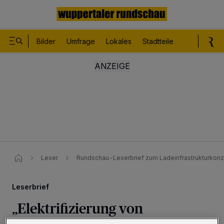
Bilder
Umfrage
Lokales
Stadtteile
Sport
Le
Leser
Rundschau-Leserbrief zum Ladeinfrastrukturkon
Leserbrief
„Elektrifizierung von