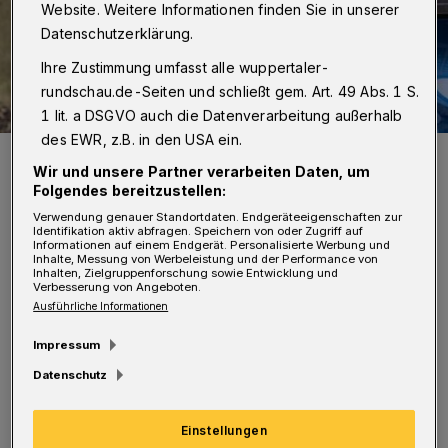
Website. Weitere Informationen finden Sie in unserer
Datenschutzerklärung.
Ihre Zustimmung umfasst alle wuppertaler-
rundschau.de-Seiten und schließt gem. Art. 49 Abs. 1 S.
1 lit. a DSGVO auch die Datenverarbeitung außerhalb
des EWR, z.B. in den USA ein.
Eine der Ladesäulen in Wuppertal.
Wir und unsere Partner verarbeiten Daten, um
Foto: Wupperverband
Folgendes bereitzustellen:
Verwendung genauer Standortdaten. Endgeräteeigenschaften zur
Identifikation aktiv abfragen. Speichern von oder Zugriff auf
Informationen auf einem Endgerät. Personalisierte Werbung und
Inhalte, Messung von Werbeleistung und der Performance von
Inhalten, Zielgruppenforschung sowie Entwicklung und
D
Verbesserung von Angeboten.
ie Stadt Wuppertal kümmert sich um
Ausführliche Informationen
die flächendeckende Möglichkeit, E-
Impressum
Autos zu laden. Verkehrswende heißt: weniger
Datenschutz
Privatautos und mehr Fahrräder, mehr
öffentlicher Verkehr – der gern elektrisch sein
Einstellungen