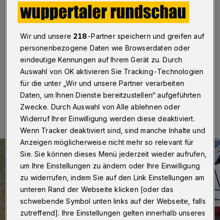
Privatautos ist ein
Privatvergnügen“
Wir und unsere
218
-Partner speichern und greifen auf
Wuppertal
·
Betr.: Ladeinfrastrukturkonzept für
personenbezogene Daten wie Browserdaten oder
Wuppertal
eindeutige Kennungen auf Ihrem Gerät zu. Durch
Auswahl von OK aktivieren Sie Tracking-Technologien
für die unter „Wir und unsere Partner verarbeiten
31.05.2024 , 08:30 Uhr
Eine Minute Lesezeit
Daten, um Ihnen Dienste bereitzustellen“ aufgeführten
Zwecke. Durch Auswahl von Alle ablehnen oder
Widerruf Ihrer Einwilligung werden diese deaktiviert.
Wenn Tracker deaktiviert sind, sind manche Inhalte und
Anzeigen möglicherweise nicht mehr so relevant für
Sie. Sie können dieses Menü jederzeit wieder aufrufen,
um Ihre Einstellungen zu ändern oder Ihre Einwilligung
zu widerrufen, indem Sie auf den Link Einstellungen am
unteren Rand der Webseite klicken [oder das
schwebende Symbol unten links auf der Webseite, falls
zutreffend]. Ihre Einstellungen gelten innerhalb unseres