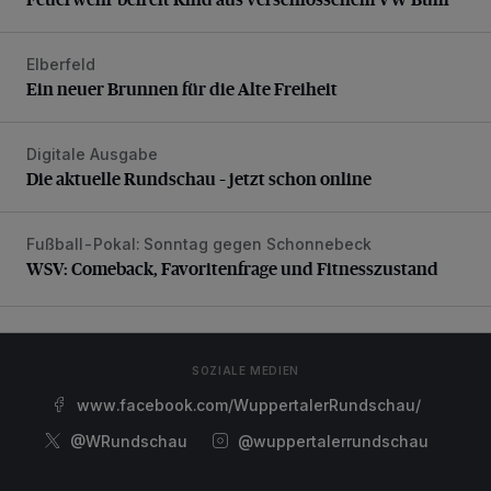
Elberfeld
Ein neuer Brunnen für die Alte Freiheit
Ein neuer Brunnen für die Alte Freiheit
Digitale Ausgabe
Die aktuelle Rundschau – jetzt schon online
Die aktuelle Rundschau – jetzt schon online
Fußball-Pokal: Sonntag gegen Schonnebeck
WSV: Comeback, Favoritenfrage und Fitnesszustand
WSV: Comeback, Favoritenfrage und Fitnesszustand
SOZIALE MEDIEN
www.facebook.com/WuppertalerRundschau/
@WRundschau
@wuppertalerrundschau