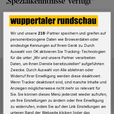
,Spezialkenntnisse’ verfügt“
Wuppertal
·
Betr.: Nicht entfernte Altölkanister
Wir und unsere
218
-Partner speichern und greifen auf
30.04.2025 , 09:00 Uhr
Eine Minute Lesezeit
personenbezogene Daten wie Browserdaten oder
eindeutige Kennungen auf Ihrem Gerät zu. Durch
Auswahl von OK aktivieren Sie Tracking-Technologien
für die unter „Wir und unsere Partner verarbeiten
Daten, um Ihnen Dienste bereitzustellen“ aufgeführten
Zwecke. Durch Auswahl von Alle ablehnen oder
Widerruf Ihrer Einwilligung werden diese deaktiviert.
Wenn Tracker deaktiviert sind, sind manche Inhalte und
Anzeigen möglicherweise nicht mehr so relevant für
Sie. Sie können dieses Menü jederzeit wieder aufrufen,
um Ihre Einstellungen zu ändern oder Ihre Einwilligung
zu widerrufen, indem Sie auf den Link Einstellungen am
unteren Rand der Webseite klicken [oder das