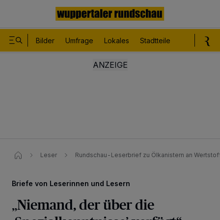
Bilder
Umfrage
Lokales
Stadtteile
Sport
Le
Leser
Rundschau-Leserbrief zu Ölkanistern an Wertsto
Briefe von Leserinnen und Lesern
„Niemand, der über die