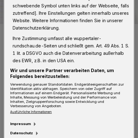
schwebende Symbol unten links auf der Webseite, falls
zutreffend]. Ihre Einstellungen gelten innerhalb unseres
Website. Weitere Informationen finden Sie in unserer
Datenschutzerklärung.
Symbolbild.
Foto: Rundschau
Ihre Zustimmung umfasst alle wuppertaler-
rundschau.de-Seiten und schließt gem. Art. 49 Abs. 1 S.
1 lit. a DSGVO auch die Datenverarbeitung außerhalb
des EWR, z.B. in den USA ein.
Wir und unsere Partner verarbeiten Daten, um
I
nzwischen sind fast dreieinhalb Wochen
Folgendes bereitzustellen:
Verwendung genauer Standortdaten. Endgeräteeigenschaften zur
vergangen, seitdem ich das erste Mal an
Identifikation aktiv abfragen. Speichern von oder Zugriff auf
Informationen auf einem Endgerät. Personalisierte Werbung und
die Stadtverwaltung gemeldet hatte, dass am
Inhalte, Messung von Werbeleistung und der Performance von
Inhalten, Zielgruppenforschung sowie Entwicklung und
Wertstoffsammelplatz am Grünental in
Verbesserung von Angeboten.
Ausführliche Informationen
Beyenburg zwei illegal abgestellte
Altölkanister stehen, von denen einer offen ist
Impressum
und somit die Gefahr besteht, dass er
Datenschutz