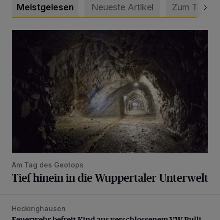
Meistgelesen
Neueste Artikel
Zum Thema
Tief hinein in die Wuppertaler Unterwelt
Am Tag des Geotops
Tief hinein in die Wuppertaler Unterwelt
Heckinghausen
Feuerwehr befreit Kind aus verschlossenem VW Bulli
Feuerwehr befreit Kind aus verschlossenem VW Bulli