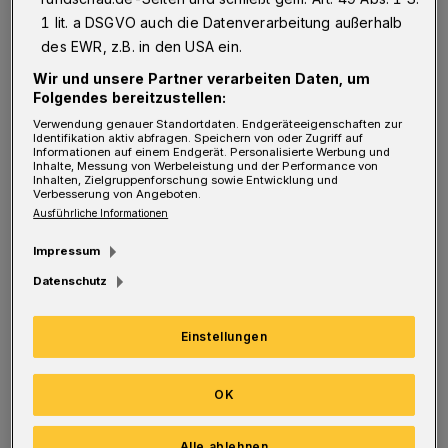
Erholungsgebietes und nicht gewünscht.
1 lit. a DSGVO auch die Datenverarbeitung außerhalb
Gleiches gilt für Bewohner der Märkischen
des EWR, z.B. in den USA ein.
Straße.
Wir und unsere Partner verarbeiten Daten, um
Folgendes bereitzustellen:
Dass der Nordpark mehr als die bisherigen 82
Verwendung genauer Standortdaten. Endgeräteeigenschaften zur
Identifikation aktiv abfragen. Speichern von oder Zugriff auf
Parkplätze benötigt, ist nicht erforderlich,
Informationen auf einem Endgerät. Personalisierte Werbung und
Inhalte, Messung von Werbeleistung und der Performance von
Inhalten, Zielgruppenforschung sowie Entwicklung und
wenn nicht jeder, der um die Ecke wohnt, mit
Verbesserung von Angeboten.
dem Auto kommt und nicht ständig
Ausführliche Informationen
Fremdfahrzeuge jene blockieren würden.
Impressum
Datenschutz
Die Naturfläche für Tiere als Gestrüpp zu
Einstellungen
bezeichnen, um dort zweckentfremdenden
Parkraum einzufordern, ist egoistisch.
OK
Immerhin würden für zusätzlichen Parkraum
500.000 Euro fällig, welche aus Steuergeldern
Alle ablehnen