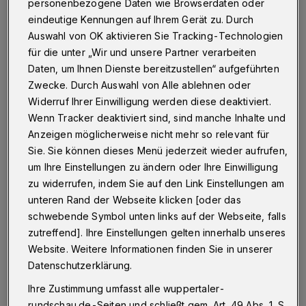
personenbezogene Daten wie Browserdaten oder
Betr.: Parken am Nordpark / Straße Mallack,
eindeutige Kennungen auf Ihrem Gerät zu. Durch
Rundschau-Leserbrief vom 14. November
Auswahl von OK aktivieren Sie Tracking-Technologien
für die unter „Wir und unsere Partner verarbeiten
Daten, um Ihnen Dienste bereitzustellen“ aufgeführten
17.11.2020 , 14:15 Uhr
Eine Minute Lesezeit
Zwecke. Durch Auswahl von Alle ablehnen oder
Widerruf Ihrer Einwilligung werden diese deaktiviert.
Wenn Tracker deaktiviert sind, sind manche Inhalte und
Anzeigen möglicherweise nicht mehr so relevant für
Sie. Sie können dieses Menü jederzeit wieder aufrufen,
um Ihre Einstellungen zu ändern oder Ihre Einwilligung
zu widerrufen, indem Sie auf den Link Einstellungen am
D
unteren Rand der Webseite klicken [oder das
ie Straße Mallack ist das Eingangstor
schwebende Symbol unten links auf der Webseite, falls
zum Erholungsgebiet Nordpark. Die
zutreffend]. Ihre Einstellungen gelten innerhalb unseres
Website. Weitere Informationen finden Sie in unserer
Sichtweise eines Kleinunternehmers, hier
Datenschutzerklärung.
seinen Lieferwagen abstellen zu können, ist
Ihre Zustimmung umfasst alle wuppertaler-
genau das Gegenteil des Konzeptes eines
rundschau.de-Seiten und schließt gem. Art. 49 Abs. 1 S.