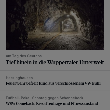
Am Tag des Geotops
Tief hinein in die Wuppertaler Unterwelt
Heckinghausen
Feuerwehr befreit Kind aus verschlossenem VW Bulli
Feuerwehr befreit Kind aus verschlossenem VW Bulli
Fußball-Pokal: Sonntag gegen Schonnebeck
WSV: Comeback, Favoritenfrage und Fitnesszustand
WSV: Comeback, Favoritenfrage und Fitnesszustand