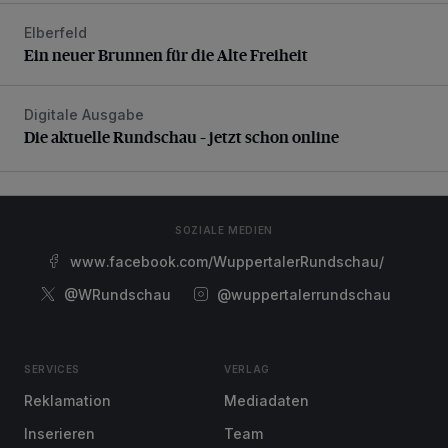
Elberfeld
Ein neuer Brunnen für die Alte Freiheit
Ein neuer Brunnen für die Alte Freiheit
Digitale Ausgabe
Die aktuelle Rundschau – jetzt schon online
Die aktuelle Rundschau – jetzt schon online
SOZIALE MEDIEN
www.facebook.com/WuppertalerRundschau/
@WRundschau
@wuppertalerrundschau
SERVICES
VERLAG
Reklamation
Mediadaten
Inserieren
Team