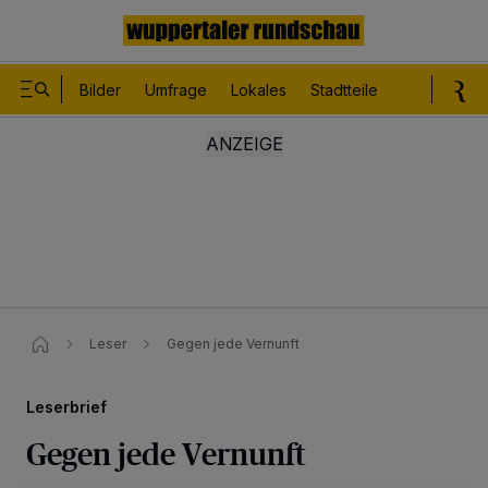
Bilder
Umfrage
Lokales
Stadtteile
Sport
Le
Leser
Gegen jede Vernunft
Leserbrief
Gegen jede Vernunft