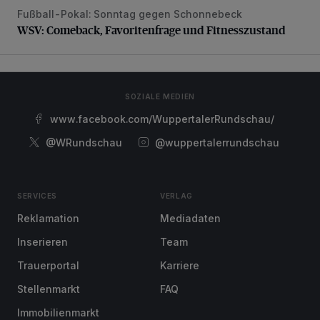
Fußball-Pokal: Sonntag gegen Schonnebeck
WSV: Comeback, Favoritenfrage und Fitnesszustand
WSV: Comeback, Favoritenfrage und Fitnesszustand
SOZIALE MEDIEN
www.facebook.com/WuppertalerRundschau/
@WRundschau
@wuppertalerrundschau
SERVICES
VERLAG
Reklamation
Mediadaten
Inserieren
Team
Trauerportal
Karriere
Stellenmarkt
FAQ
Immobilienmarkt