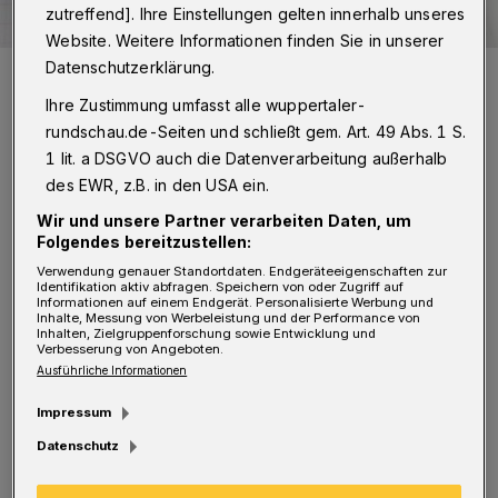
zutreffend]. Ihre Einstellungen gelten innerhalb unseres
Website. Weitere Informationen finden Sie in unserer
Datenschutzerklärung.
Leserbrief an die Wuppertaler Rundschau:
redaktion@wuppertaler-
rundschau.de
Ihre Zustimmung umfasst alle wuppertaler-
Foto: Rundschau
rundschau.de-Seiten und schließt gem. Art. 49 Abs. 1 S.
1 lit. a DSGVO auch die Datenverarbeitung außerhalb
des EWR, z.B. in den USA ein.
Wir und unsere Partner verarbeiten Daten, um
D
Folgendes bereitzustellen:
ie Werbung für die BUGA mit
Verwendung genauer Standortdaten. Endgeräteeigenschaften zur
erheblichen Finanzeinsatz kurz vor der
Identifikation aktiv abfragen. Speichern von oder Zugriff auf
Informationen auf einem Endgerät. Personalisierte Werbung und
Abstimmung war ja so massiv, dass sie
nicht
Inhalte, Messung von Werbeleistung und der Performance von
Inhalten, Zielgruppenforschung sowie Entwicklung und
Verbesserung von Angeboten.
übersehen werden konnte und wohl
Ausführliche Informationen
entscheidend für das sehr knappe Ergebnis
Impressum
pro BUGA war.
Datenschutz
Und sehr merkwürdig war, dass das