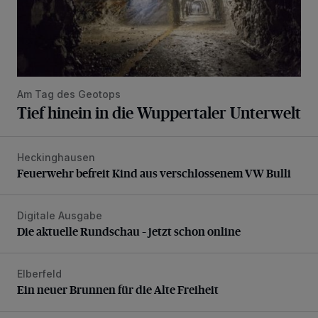
Am Tag des Geotops
Tief hinein in die Wuppertaler Unterwelt
Heckinghausen
Feuerwehr befreit Kind aus verschlossenem VW Bulli
Feuerwehr befreit Kind aus verschlossenem VW Bulli
Digitale Ausgabe
Die aktuelle Rundschau – jetzt schon online
Die aktuelle Rundschau – jetzt schon online
Elberfeld
Ein neuer Brunnen für die Alte Freiheit
Ein neuer Brunnen für die Alte Freiheit