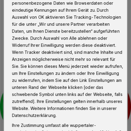
personenbezogene Daten wie Browserdaten oder
Wuppertal
·
Der Rat der Stadt Wuppertal hat in seiner
eindeutige Kennungen auf Ihrem Gerät zu. Durch
Sondersitzung am Mittwochabend (16. März 2022)
bestätigt, dass das Bürgerbegehren der Initiative
Auswahl von OK aktivieren Sie Tracking-Technologien
„BUGA SO NICHT“ zulässig ist.
für die unter „Wir und unsere Partner verarbeiten
Daten, um Ihnen Dienste bereitzustellen“ aufgeführten
Zwecke. Durch Auswahl von Alle ablehnen oder
Widerruf Ihrer Einwilligung werden diese deaktiviert.
16.03.2022 , 19:32 Uhr
Eine Minute Lesezeit
Wenn Tracker deaktiviert sind, sind manche Inhalte und
Anzeigen möglicherweise nicht mehr so relevant für
Sie. Sie können dieses Menü jederzeit wieder aufrufen,
um Ihre Einstellungen zu ändern oder Ihre Einwilligung
zu widerrufen, indem Sie auf den Link Einstellungen am
unteren Rand der Webseite klicken [oder das
schwebende Symbol unten links auf der Webseite, falls
zutreffend]. Ihre Einstellungen gelten innerhalb unseres
Website. Weitere Informationen finden Sie in unserer
Datenschutzerklärung.
Ihre Zustimmung umfasst alle wuppertaler-