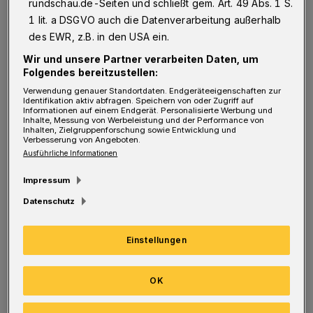
rundschau.de-Seiten und schließt gem. Art. 49 Abs. 1 S.
1 lit. a DSGVO auch die Datenverarbeitung außerhalb
Symbolbild.
des EWR, z.B. in den USA ein.
Foto: Pixabay
Wir und unsere Partner verarbeiten Daten, um
Folgendes bereitzustellen:
Verwendung genauer Standortdaten. Endgeräteeigenschaften zur
Identifikation aktiv abfragen. Speichern von oder Zugriff auf
Informationen auf einem Endgerät. Personalisierte Werbung und
Inhalte, Messung von Werbeleistung und der Performance von
Inhalten, Zielgruppenforschung sowie Entwicklung und
Damit findet nun ein Bürgerentscheid über
Verbesserung von Angeboten.
Ausführliche Informationen
eine Bewerbung für eine Bundesgartenschau
2031 in Wuppertal statt. Der Rat hat den 29.
Impressum
Mai 2022 als Tag der Abstimmung festgelegt.
Datenschutz
Die Bürgerinitiative hatte rund 14.000
Einstellungen
Unterschriften gesammelt. Die Verwaltung
kontrollierte nach eigenen Angaben 1.980
OK
davon stichprobenartig, 146 davon waren laut