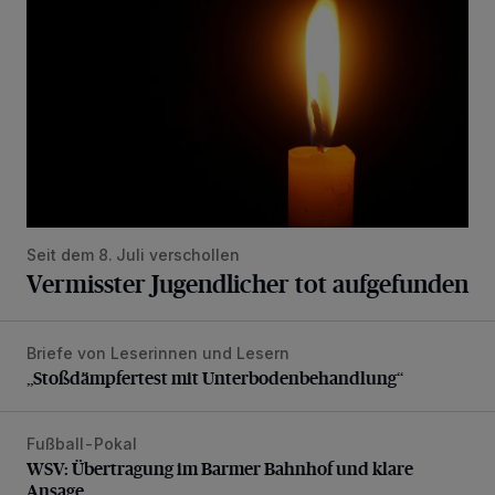
Seit dem 8. Juli verschollen
Vermisster Jugendlicher tot aufgefunden
Briefe von Leserinnen und Lesern
„Stoßdämpfertest mit Unterbodenbehandlung“
„Stoßdämpfertest mit Unterbodenbehandlung“
Fußball-Pokal
WSV: Übertragung im Barmer Bahnhof und klare Ansage
WSV: Übertragung im Barmer Bahnhof und klare
Ansage