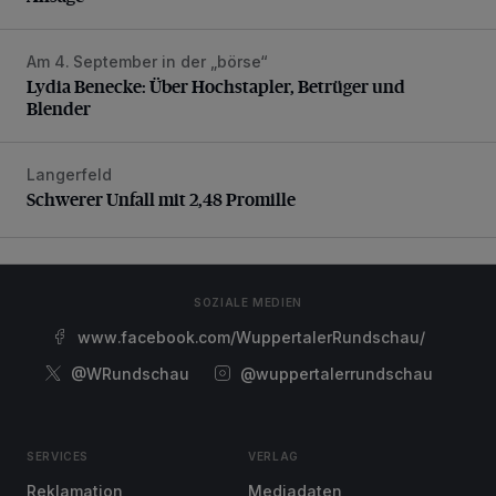
Am 4. September in der „börse“
Lydia Benecke: Über Hochstapler, Betrüger und Blender
Lydia Benecke: Über Hochstapler, Betrüger und
Blender
Langerfeld
Schwerer Unfall mit 2,48 Promille
Schwerer Unfall mit 2,48 Promille
SOZIALE MEDIEN
www.facebook.com/WuppertalerRundschau/
@WRundschau
@wuppertalerrundschau
SERVICES
VERLAG
Reklamation
Mediadaten