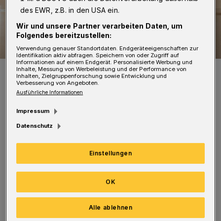
des EWR, z.B. in den USA ein.
Wir und unsere Partner verarbeiten Daten, um
Folgendes bereitzustellen:
Verwendung genauer Standortdaten. Endgeräteeigenschaften zur
Identifikation aktiv abfragen. Speichern von oder Zugriff auf
Informationen auf einem Endgerät. Personalisierte Werbung und
Thomas Laske gestaltet das Programm mit.
Inhalte, Messung von Werbeleistung und der Performance von
Inhalten, Zielgruppenforschung sowie Entwicklung und
Foto: Karl-Heinz Krauskopf
Verbesserung von Angeboten.
Ausführliche Informationen
Impressum
Datenschutz
Auf dem Programm stehen Auszüge aus der
Einstellungen
„Zauberflöte“ von Wolfgang Amadeus Mozart
und die Sinfonie „Die Unvollendete“ von
OK
Franz Schubert. Solistinnen sind Mitglieder
der Mädchen-Kurrende Wuppertal sowie
Alle ablehnen
Dorothea Brandt (Sopran) und Thomas Laske