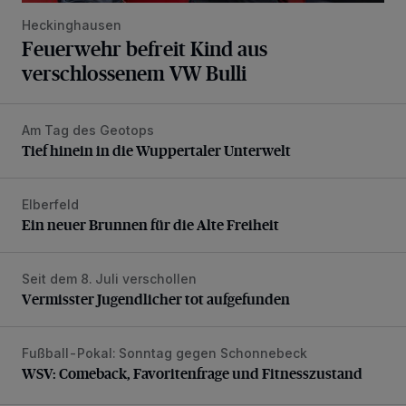
Heckinghausen
Feuerwehr befreit Kind aus
verschlossenem VW Bulli
Am Tag des Geotops
Tief hinein in die Wuppertaler Unterwelt
Tief hinein in die Wuppertaler Unterwelt
Elberfeld
Ein neuer Brunnen für die Alte Freiheit
Ein neuer Brunnen für die Alte Freiheit
Seit dem 8. Juli verschollen
Vermisster Jugendlicher tot aufgefunden
Vermisster Jugendlicher tot aufgefunden
Fußball-Pokal: Sonntag gegen Schonnebeck
WSV: Comeback, Favoritenfrage und Fitnesszustand
WSV: Comeback, Favoritenfrage und Fitnesszustand