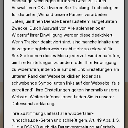
Johannisberg
eindeutige Kennungen auf Ihrem Gerät zu. Durch
Auswahl von OK aktivieren Sie Tracking-Technologien
für die unter „Wir und unsere Partner verarbeiten
Wuppertal
·
Der Instrumental-Verein Wuppertal führt
am Sonntag (20. März 2022) um 17 Uhr ein
Daten, um Ihnen Dienste bereitzustellen“ aufgeführten
Sinfoniekonzert in der Historischen Stadthalle
Zwecke. Durch Auswahl von Alle ablehnen oder
Wuppertal auf.
Widerruf Ihrer Einwilligung werden diese deaktiviert.
Wenn Tracker deaktiviert sind, sind manche Inhalte und
Anzeigen möglicherweise nicht mehr so relevant für
Sie. Sie können dieses Menü jederzeit wieder aufrufen,
15.03.2022 , 12:00 Uhr
Eine Minute Lesezeit
um Ihre Einstellungen zu ändern oder Ihre Einwilligung
zu widerrufen, indem Sie auf den Link Einstellungen am
unteren Rand der Webseite klicken [oder das
schwebende Symbol unten links auf der Webseite, falls
zutreffend]. Ihre Einstellungen gelten innerhalb unseres
Website. Weitere Informationen finden Sie in unserer
Datenschutzerklärung.
Ihre Zustimmung umfasst alle wuppertaler-
rundschau.de-Seiten und schließt gem. Art. 49 Abs. 1 S.
1 lit. a DSGVO auch die Datenverarbeitung außerhalb