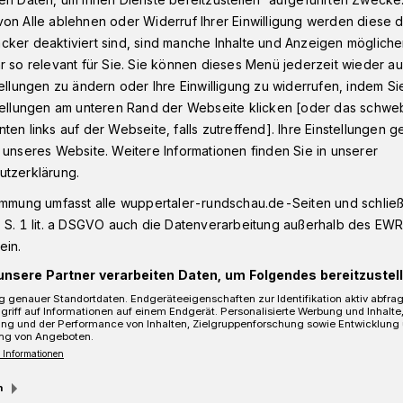
on Alle ablehnen oder Widerruf Ihrer Einwilligung werden diese de
cker deaktiviert sind, sind manche Inhalte und Anzeigen möglich
r so relevant für Sie. Sie können dieses Menü jederzeit wieder au
sch tot
tellungen zu ändern oder Ihre Einwilligung zu widerrufen, indem Si
stellungen am unteren Rand der Webseite klicken [oder das schw
ten links auf der Webseite, falls zutreffend]. Ihre Einstellungen g
 unseres Website. Weitere Informationen finden Sie in unserer
t klinisch tot
utzerklärung.
immung umfasst alle wuppertaler-rundschau.de-Seiten und schließt
 S. 1 lit. a DSGVO auch die Datenverarbeitung außerhalb des EWR, 
ein.
unsere Partner verarbeiten Daten, um Folgendes bereitzustell
 genauer Standortdaten. Endgeräteeigenschaften zur Identifikation aktiv abfra
griff auf Informationen auf einem Endgerät. Personalisierte Werbung und Inhalt
ung und der Performance von Inhalten, Zielgruppenforschung sowie Entwicklung
ng von Angeboten.
Lesezeit
 Informationen
m