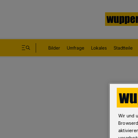
Bilder
Umfrage
Lokales
Stadtteile
Wir und 
Browserd
aktiviere
verarbeit