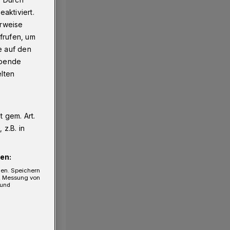
aktiviert.
erweise
frufen, um
e auf den
ebende
elten
 gem. Art.
z.B. in
en:
gen. Speichern
e, Messung von
 und