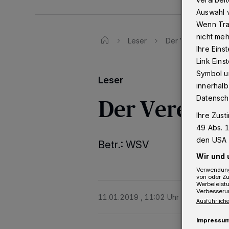
Auswahl v
Wenn Tra
nicht meh
Leser
Der Verein ist klini
Ihre Eins
Link Ein
Symbol un
Leser
innerhalb
Der Verein is
Datensch
Ihre Zust
49 Abs. 1
den USA 
Betr.: WSV
Wir und 
Verwendung
von oder Zu
Werbeleist
Verbesseru
11.01.2019 , 11:02 Uhr
Eine Minute 
Ausführliche
Impressu