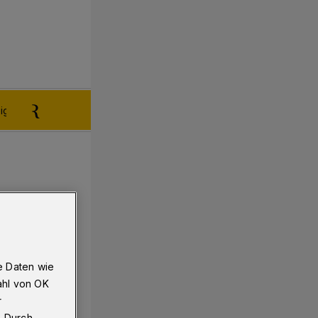
igen aufgeben
Reklamation
e Daten wie
ahl von OK
r
. Durch