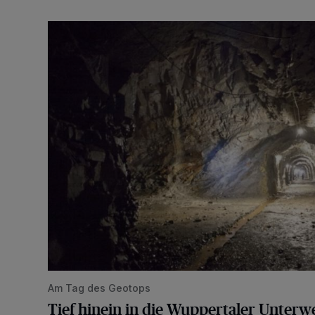
Tief hinein in die Wuppertaler Unterwelt
Am Tag des Geotops
Tief hinein in die Wuppertaler Unterwe