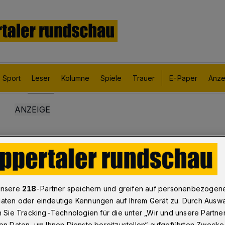
Sport
Leser
Kolumne
Spiele
Trauer
E-Paper
Anze
unsere
218
-Partner speichern und greifen auf personenbezogen
aten oder eindeutige Kennungen auf Ihrem Gerät zu. Durch Ausw
n Sie Tracking-Technologien für die unter „Wir und unsere Partne
en Daten, um Ihnen Dienste bereitzustellen“ aufgeführten Zwecke