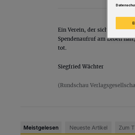
Datenschu
E
Ein Verein, der sich durch ein
Spendenaufruf am Leben hält, 
tot.
Siegfried Wächter
(Rundschau Verlagsgesellscha
Meistgelesen
Neueste Artikel
Zum 