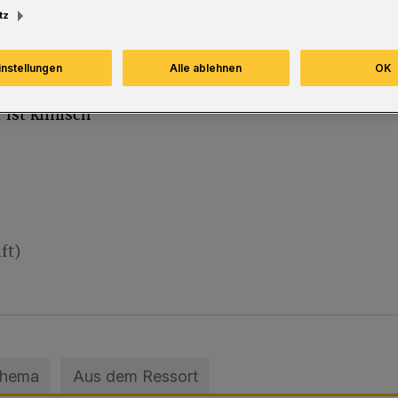
tz
instellungen
Alle ablehnen
OK
en
ist klinisch
ft)
Thema
Aus dem Ressort