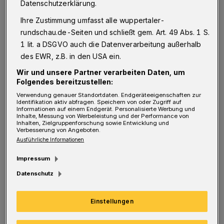
Datenschutzerklärung.
Generalmusikdirektor der Wuppertaler
Ihre Zustimmung umfasst alle wuppertaler-
Bühnen und Sinfonieorchester GmbH und
rundschau.de-Seiten und schließt gem. Art. 49 Abs. 1 S.
damit jüngster GMD im deutschsprachigen
1 lit. a DSGVO auch die Datenverarbeitung außerhalb
Raum. In Wuppertal ist er seitdem sowohl mit
des EWR, z.B. in den USA ein.
innovativen Konzertprogrammen als auch am
Wir und unsere Partner verarbeiten Daten, um
Folgendes bereitzustellen:
Opernpult zu erleben – etwa bei seinem
Verwendung genauer Standortdaten. Endgeräteeigenschaften zur
umjubelten Antrittskonzert im September
Identifikation aktiv abfragen. Speichern von oder Zugriff auf
Informationen auf einem Endgerät. Personalisierte Werbung und
2021, in Sinfoniekonzerten an der Seite
Inhalte, Messung von Werbeleistung und der Performance von
Inhalten, Zielgruppenforschung sowie Entwicklung und
weltweit gefragter Solisten wie Thomas
Verbesserung von Angeboten.
Ausführliche Informationen
Hampson und Martin Grubinger oder bei
seinem Wuppertaler Operneinstand mit
Impressum
Richard Wagners „Tannhäuser“.
Datenschutz
Generalmusikdirektor Patrick Hahn: „Ich
Einstellungen
durfte in den vergangenen eineinhalb Jahren