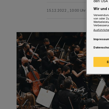
den USA 
Wir und 
15.12.2022 , 10:00 Uhr
Eine Minute 
Verwendung
von oder Zu
Werbeleist
Verbesseru
Ausführliche
Impressu
Datenschu
E