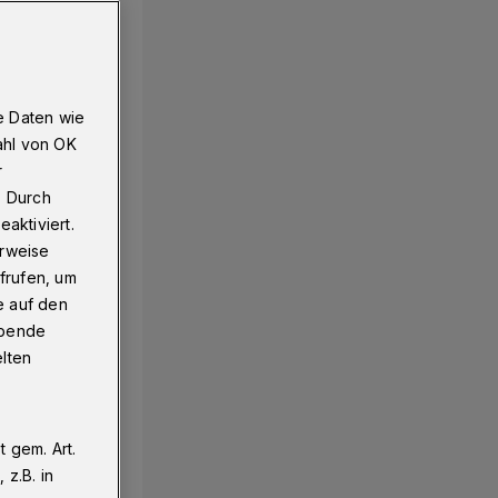
e Daten wie
ahl von OK
r
. Durch
aktiviert.
erweise
frufen, um
e auf den
ebende
elten
 gem. Art.
z.B. in