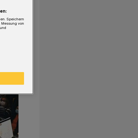
en:
gen. Speichern
e, Messung von
 und