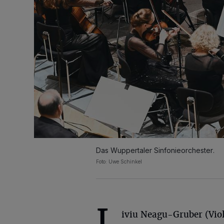
Das Wuppertaler Sinfonieorchester.
Foto: Uwe Schinkel
L
iviu Neagu-Gruber (Viol