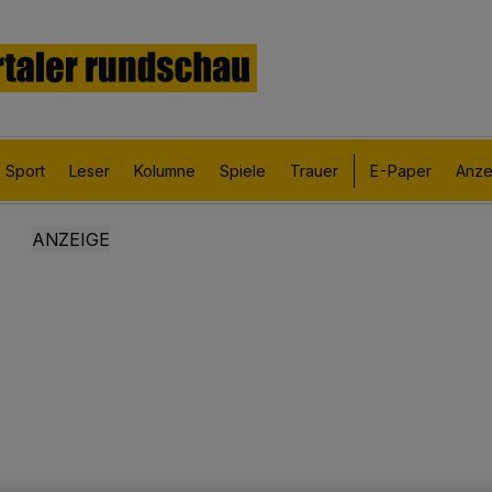
Sport
Leser
Kolumne
Spiele
Trauer
E-Paper
Anze