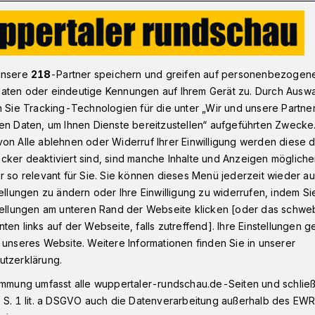
omantik kurz vor Weihnachten​
unsere
218
-Partner speichern und greifen auf personenbezogen
aten oder eindeutige Kennungen auf Ihrem Gerät zu. Durch Ausw
n Sie Tracking-Technologien für die unter „Wir und unsere Partne
en Daten, um Ihnen Dienste bereitzustellen“ aufgeführten Zwecke
k kurz vor
on Alle ablehnen oder Widerruf Ihrer Einwilligung werden diese de
cker deaktiviert sind, sind manche Inhalte und Anzeigen möglich
n
r so relevant für Sie. Sie können dieses Menü jederzeit wieder au
tellungen zu ändern oder Ihre Einwilligung zu widerrufen, indem Si
stellungen am unteren Rand der Webseite klicken [oder das schw
ten links auf der Webseite, falls zutreffend]. Ihre Einstellungen g
chester Wuppertal setzt seine
 unseres Website. Weitere Informationen finden Sie in unserer
ag (19. Dezember 2022) um 20 Uhr mit
utzerklärung.
 „Tal-Romantik“ fort.
immung umfasst alle wuppertaler-rundschau.de-Seiten und schließt
 S. 1 lit. a DSGVO auch die Datenverarbeitung außerhalb des EWR, 