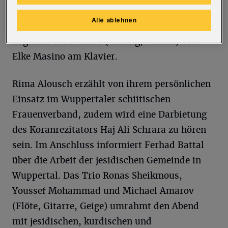
„MIZWA - Zeit zu Handeln“. wird über ihr
Alle ablehnen
Engagement in Wort und Musik berichten.
Begleitet wird Dasch (Gesang, Violine) von
Elke Masino am Klavier.
Rima Alousch erzählt von ihrem persönlichen
Einsatz im Wuppertaler schiitischen
Frauenverband, zudem wird eine Darbietung
des Koranrezitators Haj Ali Schrara zu hören
sein. Im Anschluss informiert Ferhad Battal
über die Arbeit der jesidischen Gemeinde in
Wuppertal. Das Trio Ronas Sheikmous,
Youssef Mohammad und Michael Amarov
(Flöte, Gitarre, Geige) umrahmt den Abend
mit jesidischen, kurdischen und