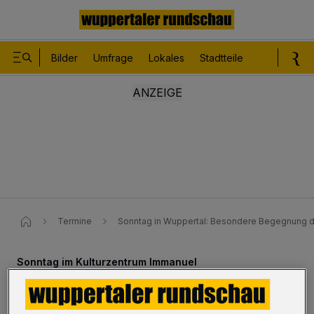
Bilder
Umfrage
Lokales
Stadtteile
Sport
Le
Termine
Sonntag in Wuppertal: Besondere Begegnung dr
Sonntag im Kulturzentrum Immanuel
Besondere Begegnung dreier