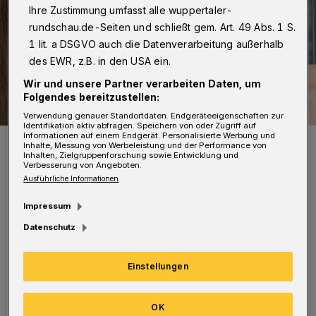
Ihre Zustimmung umfasst alle wuppertaler-
rundschau.de-Seiten und schließt gem. Art. 49 Abs. 1 S.
1 lit. a DSGVO auch die Datenverarbeitung außerhalb
des EWR, z.B. in den USA ein.
Wir und unsere Partner verarbeiten Daten, um
Folgendes bereitzustellen:
Verwendung genauer Standortdaten. Endgeräteeigenschaften zur
Identifikation aktiv abfragen. Speichern von oder Zugriff auf
Informationen auf einem Endgerät. Personalisierte Werbung und
Roswitha Dasch.
Inhalte, Messung von Werbeleistung und der Performance von
Foto: Ingo KlatT
Inhalten, Zielgruppenforschung sowie Entwicklung und
Verbesserung von Angeboten.
Ausführliche Informationen
Impressum
Datenschutz
Die Wuppertaler Musikerin Roswitha Dasch
unterstützt seit 1997 die litauischen
Einstellungen
Überlebenden des Ghettos von Wilna (Vilnius)
OK
durch den von ihr gegründeten Verein