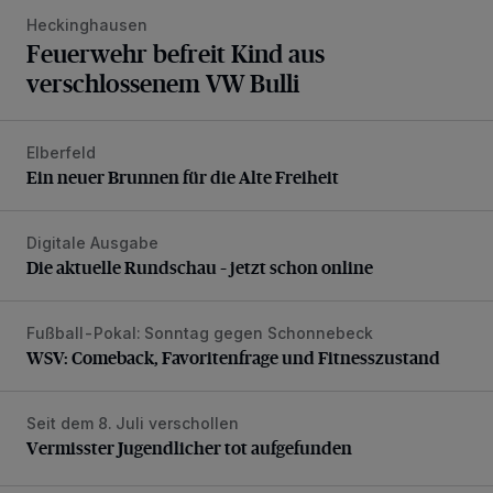
Heckinghausen
Feuerwehr befreit Kind aus
verschlossenem VW Bulli
Elberfeld
Ein neuer Brunnen für die Alte Freiheit
Ein neuer Brunnen für die Alte Freiheit
Digitale Ausgabe
Die aktuelle Rundschau – jetzt schon online
Die aktuelle Rundschau – jetzt schon online
Fußball-Pokal: Sonntag gegen Schonnebeck
WSV: Comeback, Favoritenfrage und Fitnesszustand
WSV: Comeback, Favoritenfrage und Fitnesszustand
Seit dem 8. Juli verschollen
Vermisster Jugendlicher tot aufgefunden
Vermisster Jugendlicher tot aufgefunden