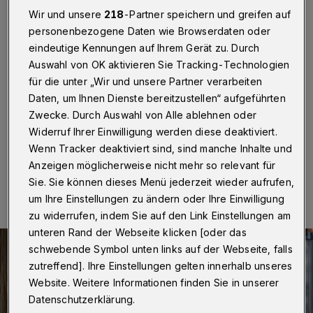
Kulturen
Wir und unsere
218
-Partner speichern und greifen auf
personenbezogene Daten wie Browserdaten oder
Wuppertal
·
Dank der Unterstützung von
eindeutige Kennungen auf Ihrem Gerät zu. Durch
„NRWeltoffen“ und des Vereins „MIZWA“ findet am
Sonntag (6. November 2022) um 18 Uhr im
Auswahl von OK aktivieren Sie Tracking-Technologien
Kulturzentrum Immanuel (Sternstraße 73) eine
für die unter „Wir und unsere Partner verarbeiten
besondere Begegnung dreier Kulturen statt: Jüdisch -
Daten, um Ihnen Dienste bereitzustellen“ aufgeführten
Muslimisch - Jesidisch. Der Eintritt ist frei.
Zwecke. Durch Auswahl von Alle ablehnen oder
Widerruf Ihrer Einwilligung werden diese deaktiviert.
Wenn Tracker deaktiviert sind, sind manche Inhalte und
Anzeigen möglicherweise nicht mehr so relevant für
06.11.2022 , 12:00 Uhr
Eine Minute Lesezeit
Sie. Sie können dieses Menü jederzeit wieder aufrufen,
um Ihre Einstellungen zu ändern oder Ihre Einwilligung
zu widerrufen, indem Sie auf den Link Einstellungen am
unteren Rand der Webseite klicken [oder das
schwebende Symbol unten links auf der Webseite, falls
zutreffend]. Ihre Einstellungen gelten innerhalb unseres
Website. Weitere Informationen finden Sie in unserer
Datenschutzerklärung.