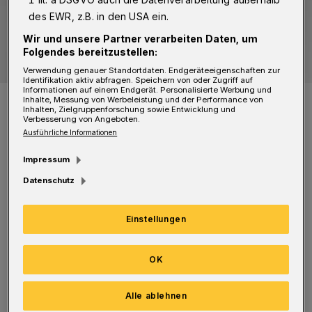
des EWR, z.B. in den USA ein.
Wir und unsere Partner verarbeiten Daten, um
Folgendes bereitzustellen:
Verwendung genauer Standortdaten. Endgeräteeigenschaften zur
Identifikation aktiv abfragen. Speichern von oder Zugriff auf
Informationen auf einem Endgerät. Personalisierte Werbung und
Popa Chubby.
Inhalte, Messung von Werbeleistung und der Performance von
Inhalten, Zielgruppenforschung sowie Entwicklung und
Foto: Phlip Ducap
Verbesserung von Angeboten.
Ausführliche Informationen
Impressum
Datenschutz
Der Bluesgitarrist hatte 2019 hat den Saal mit
Einstellungen
mehr als 700 Besucherinnen und Besuchern
ausverkauft. Sie waren hellauf begeistert. Und
OK
auch diesmal soll es ein Art „Jahreshighlight“
sein.
Alle ablehnen