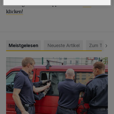
Karten gibt es bei Wuppertal-Live:
hier
klicken!
Meistgelesen
Neueste Artikel
Zum Thema
Feuerwehr befreit Kind aus verschlossenem VW Bulli