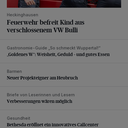
Heckinghausen
Feuerwehr befreit Kind aus
verschlossenem VW Bulli
Gastronomie-Guide „So schmeckt Wuppertal!“
„Goldenes W“: Weisheit, Geduld – und gutes Essen
„Goldenes W“: Weisheit, Geduld – und gutes Essen
Barmen
Neuer Projekteigner am Heubruch
Neuer Projekteigner am Heubruch
Briefe von Leserinnen und Lesern
Verbesserungen wären möglich
Verbesserungen wären möglich
Gesundheit
Bethesda eröffnet ein innovatives Callcenter
Bethesda eröffnet ein innovatives Callcenter