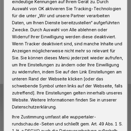
Bluesgitarre vom Feinsten
eindeutige Kennungen auf Ihrem Gerät zu. Durch
Auswahl von OK aktivieren Sie Tracking-Technologien
Wuppertal
·
Popa Chubby kommt auf seiner
für die unter „Wir und unsere Partner verarbeiten
„Emotional Gangster Tour 2022“ nach Wuppertal. Er
Daten, um Ihnen Dienste bereitzustellen“ aufgeführten
tritt am Donnerstag (3. November 2022) um 20 Uhr im
Zwecke. Durch Auswahl von Alle ablehnen oder
Live Club Barmen auf.
Widerruf Ihrer Einwilligung werden diese deaktiviert.
Wenn Tracker deaktiviert sind, sind manche Inhalte und
Anzeigen möglicherweise nicht mehr so relevant für
31.10.2022 , 13:00 Uhr
Eine Minute Lesezeit
Sie. Sie können dieses Menü jederzeit wieder aufrufen,
um Ihre Einstellungen zu ändern oder Ihre Einwilligung
zu widerrufen, indem Sie auf den Link Einstellungen am
unteren Rand der Webseite klicken [oder das
schwebende Symbol unten links auf der Webseite, falls
zutreffend]. Ihre Einstellungen gelten innerhalb unseres
Website. Weitere Informationen finden Sie in unserer
Datenschutzerklärung.
Ihre Zustimmung umfasst alle wuppertaler-
rundschau.de-Seiten und schließt gem. Art. 49 Abs. 1 S.
1 lit. a DSGVO auch die Datenverarbeitung außerhalb