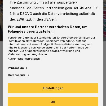
Ihre Zustimmung umfasst alle wuppertaler-
rundschau.de-Seiten und schließt gem. Art. 49 Abs. 1 S.
1 lit. a DSGVO auch die Datenverarbeitung außerhalb
des EWR, z.B. in den USA ein.
Wir und unsere Partner verarbeiten Daten, um
Folgendes bereitzustellen:
Verwendung genauer Standortdaten. Endgeräteeigenschaften zur
Identifikation aktiv abfragen. Speichern von oder Zugriff auf
Informationen auf einem Endgerät. Personalisierte Werbung und
Blick in den Bücherwagen.
Inhalte, Messung von Werbeleistung und der Performance von
Inhalten, Zielgruppenforschung sowie Entwicklung und
Foto: M. Malicke / BMB
Verbesserung von Angeboten.
Ausführliche Informationen
Impressum
Datenschutz
Mit „Mit der Straßenbahn durch das alte
Einstellungen
Wuppertal“, Band 1 Elberfeld, ist ein aktueller
Titel des Fachautors Wolfgang R. Reimann
OK
und weiterer Autoren erhältlich, der sich auch