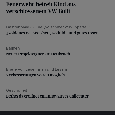
Feuerwehr befreit Kind aus
verschlossenem VW Bulli
Gastronomie-Guide „So schmeckt Wuppertal!“
„Goldenes W“: Weisheit, Geduld – und gutes Essen
„Goldenes W“: Weisheit, Geduld – und gutes Essen
Barmen
Neuer Projekteigner am Heubruch
Neuer Projekteigner am Heubruch
Briefe von Leserinnen und Lesern
Verbesserungen wären möglich
Verbesserungen wären möglich
Gesundheit
Bethesda eröffnet ein innovatives Callcenter
Bethesda eröffnet ein innovatives Callcenter