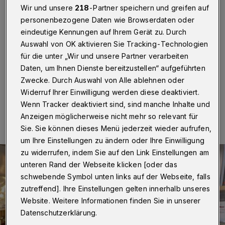
regionalen Bahnthemen
Wir und unsere
218
-Partner speichern und greifen auf
personenbezogene Daten wie Browserdaten oder
Wuppertal
·
Der Bücherwagen bei den Bergischen
eindeutige Kennungen auf Ihrem Gerät zu. Durch
Museumsbahnen an der Kohlfurther Brücke 57 hat am
Auswahl von OK aktivieren Sie Tracking-Technologien
Samstag (5. November 2022) von 11 bis 17 Uhr
für die unter „Wir und unsere Partner verarbeiten
geöffnet.
Daten, um Ihnen Dienste bereitzustellen“ aufgeführten
Zwecke. Durch Auswahl von Alle ablehnen oder
Widerruf Ihrer Einwilligung werden diese deaktiviert.
31.10.2022 , 10:00 Uhr
Eine Minute Lesezeit
Wenn Tracker deaktiviert sind, sind manche Inhalte und
Anzeigen möglicherweise nicht mehr so relevant für
Sie. Sie können dieses Menü jederzeit wieder aufrufen,
um Ihre Einstellungen zu ändern oder Ihre Einwilligung
zu widerrufen, indem Sie auf den Link Einstellungen am
unteren Rand der Webseite klicken [oder das
schwebende Symbol unten links auf der Webseite, falls
zutreffend]. Ihre Einstellungen gelten innerhalb unseres
Website. Weitere Informationen finden Sie in unserer
Datenschutzerklärung.