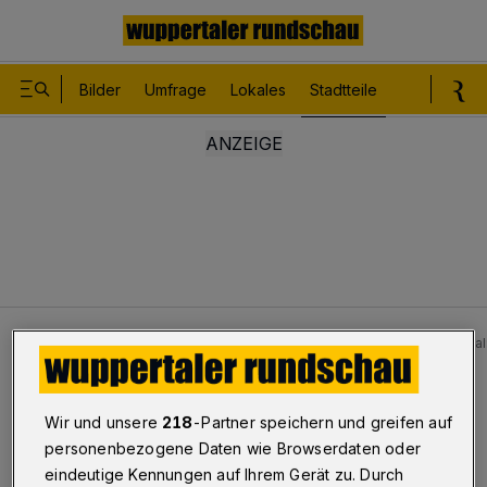
Bilder
Umfrage
Lokales
Stadtteile
Sport
Le
Stadtteile
Vohwinkel - Sonnborn
A 46 in Wuppertal
Baustelle hinter Sonnborner Kreuz
Wir und unsere
218
-Partner speichern und greifen auf
A 46: Samstag eine Spur
personenbezogene Daten wie Browserdaten oder
eindeutige Kennungen auf Ihrem Gerät zu. Durch