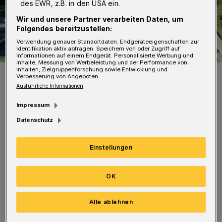
des EWR, z.B. in den USA ein.
Wir und unsere Partner verarbeiten Daten, um
Folgendes bereitzustellen:
Verwendung genauer Standortdaten. Endgeräteeigenschaften zur
Identifikation aktiv abfragen. Speichern von oder Zugriff auf
Informationen auf einem Endgerät. Personalisierte Werbung und
Inhalte, Messung von Werbeleistung und der Performance von
Inhalten, Zielgruppenforschung sowie Entwicklung und
Die Baustelle auf der A 46.
Verbesserung von Angeboten.
Foto: Achim Otto
Ausführliche Informationen
Impressum
Datenschutz
In Fahrtrichtung Düsseldorf werden
Einstellungen
Lärmschutzwände entlang der Strecke
montiert. Deshalb kann nur eine Spur
OK
freigegeben werden.
Alle ablehnen