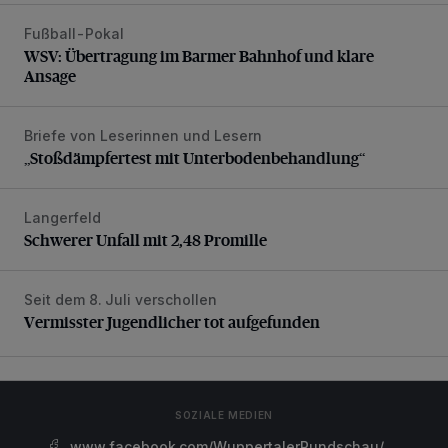
Fußball-Pokal
WSV: Übertragung im Barmer Bahnhof und klare Ansage
WSV: Übertragung im Barmer Bahnhof und klare
Ansage
Briefe von Leserinnen und Lesern
„Stoßdämpfertest mit Unterbodenbehandlung“
„Stoßdämpfertest mit Unterbodenbehandlung“
Langerfeld
Schwerer Unfall mit 2,48 Promille
Schwerer Unfall mit 2,48 Promille
Seit dem 8. Juli verschollen
Vermisster Jugendlicher tot aufgefunden
Vermisster Jugendlicher tot aufgefunden
SOZIALE MEDIEN
www.facebook.com/WuppertalerRundschau/