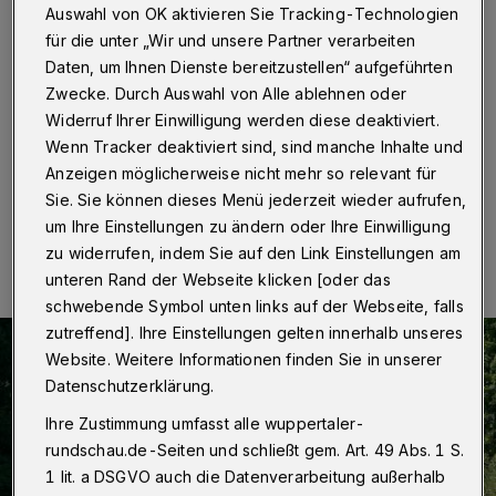
gesperrt
Auswahl von OK aktivieren Sie Tracking-Technologien
für die unter „Wir und unsere Partner verarbeiten
Wuppertal
·
Die Autobahn GmbH Rheinland sperrt am
Daten, um Ihnen Dienste bereitzustellen“ aufgeführten
Samstag (22. Oktober 2022) auf der A 46 von 8 bis
Zwecke. Durch Auswahl von Alle ablehnen oder
20 Uhr einen Fahrstreifen in der Baustelle zwischen
Widerruf Ihrer Einwilligung werden diese deaktiviert.
dem Sonnborner Kreuz und Haan-Ost.
Wenn Tracker deaktiviert sind, sind manche Inhalte und
Anzeigen möglicherweise nicht mehr so relevant für
Sie. Sie können dieses Menü jederzeit wieder aufrufen,
21.10.2022 , 07:00 Uhr
Eine Minute Lesezeit
um Ihre Einstellungen zu ändern oder Ihre Einwilligung
zu widerrufen, indem Sie auf den Link Einstellungen am
unteren Rand der Webseite klicken [oder das
schwebende Symbol unten links auf der Webseite, falls
zutreffend]. Ihre Einstellungen gelten innerhalb unseres
Website. Weitere Informationen finden Sie in unserer
Datenschutzerklärung.
Ihre Zustimmung umfasst alle wuppertaler-
rundschau.de-Seiten und schließt gem. Art. 49 Abs. 1 S.
1 lit. a DSGVO auch die Datenverarbeitung außerhalb