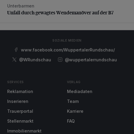
Unterbarmen
Unfall durch gewagtes Wendemanöver auf der B7
Unfall durch gewagtes Wendemanöver auf der B7
SOZIALE MEDIEN
www.facebook.com/WuppertalerRundschau/
@WRundschau
@wuppertalerrundschau
SERVICES
VERLAG
Reklamation
Mediadaten
Inserieren
Team
Trauerportal
Karriere
Stellenmarkt
FAQ
Immobilienmarkt