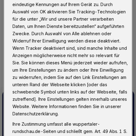
gesperrt
eindeutige Kennungen auf Ihrem Gerät zu. Durch
Auswahl von OK aktivieren Sie Tracking-Technologien
Wuppertal
·
Die Autobahn GmbH Rheinland sperrt von
für die unter „Wir und unsere Partner verarbeiten
Montag (2. Mai 2022) um 9 Uhr bis Freitag (6. Mai) um
Daten, um Ihnen Dienste bereitzustellen“ aufgeführten
15 Uhr einen Fahrstreifen der A 535 im Sonnborner
Zwecke. Durch Auswahl von Alle ablehnen oder
Kreuz in Fahrtrichtung Solingen.
Widerruf Ihrer Einwilligung werden diese deaktiviert.
Wenn Tracker deaktiviert sind, sind manche Inhalte und
Anzeigen möglicherweise nicht mehr so relevant für
02.05.2022 , 07:00 Uhr
Eine Minute Lesezeit
Sie. Sie können dieses Menü jederzeit wieder aufrufen,
um Ihre Einstellungen zu ändern oder Ihre Einwilligung
zu widerrufen, indem Sie auf den Link Einstellungen am
unteren Rand der Webseite klicken [oder das
schwebende Symbol unten links auf der Webseite, falls
zutreffend]. Ihre Einstellungen gelten innerhalb unseres
Website. Weitere Informationen finden Sie in unserer
Datenschutzerklärung.
Ihre Zustimmung umfasst alle wuppertaler-
rundschau.de-Seiten und schließt gem. Art. 49 Abs. 1 S.