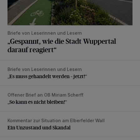
Briefe von Leserinnen und Lesern
„Gespannt, wie die Stadt Wuppertal
darauf reagiert“
Briefe von Leserinnen und Lesern
„Es muss gehandelt werden – jetzt!“
„Es muss gehandelt werden – jetzt!“
Offener Brief an OB Miriam Scherff
„So kann es nicht bleiben!“
„So kann es nicht bleiben!“
Kommentar zur Situation am Elberfelder Wall
Ein Unzustand und Skandal
Ein Unzustand und Skandal